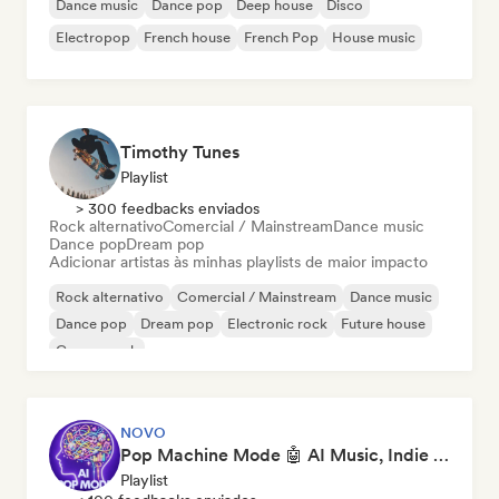
Dance music
Dance pop
Deep house
Disco
Electropop
French house
French Pop
House music
Timothy Tunes
Playlist
> 300 feedbacks enviados
Rock alternativo
Comercial / Mainstream
Dance music
Dance pop
Dream pop
Adicionar artistas às minhas playlists de maior impacto
Rock alternativo
Comercial / Mainstream
Dance music
Dance pop
Dream pop
Electronic rock
Future house
Garage rock
NOVO
Pop Machine Mode 🤖 AI Music, Indie Pop & Dream Pop
Playlist