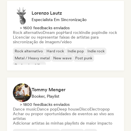
Lorenzo Lautz
Especialista Em Sincronização
> 1600 feedbacks enviados
Rock alternativo
Dream pop
Hard rock
Indie pop
Indie rock
Licenciar ou representar faixas de artistas para
sincronização de imagem/vídeo
Rock alternativo
Hard rock
Indie pop
Indie rock
Metal / Heavy metal
New wave
Post punk
Rock psicodélico
Tommy Menger
Booker, Playlist
> 1800 feedbacks enviados
Dance music
Dance pop
Deep house
Disco
Electropop
Achar ou propor oportunidades de eventos ao vivo aos
artistas
Adicionar artistas às minhas playlists de maior impacto