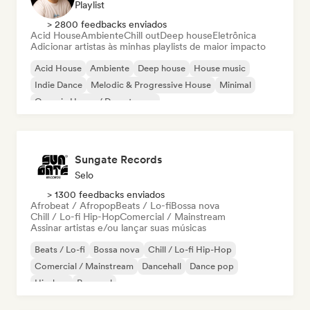
Playlist
> 2800 feedbacks enviados
Acid House
Ambiente
Chill out
Deep house
Eletrônica
Adicionar artistas às minhas playlists de maior impacto
Acid House
Ambiente
Deep house
House music
Indie Dance
Melodic & Progressive House
Minimal
Organic House / Downtempo
Sungate Records
Selo
> 1300 feedbacks enviados
Afrobeat / Afropop
Beats / Lo-fi
Bossa nova
Chill / Lo-fi Hip-Hop
Comercial / Mainstream
Assinar artistas e/ou lançar suas músicas
Beats / Lo-fi
Bossa nova
Chill / Lo-fi Hip-Hop
Comercial / Mainstream
Dancehall
Dance pop
Hip-hop
Pop soul