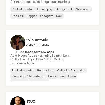
Assinar artistas e/ou lançar suas músicas
Rock alternativo
Dream pop
Garage rock
New wave
Pop soul
Reggae
Shoegaze
Soul
Zoila Antonio
Mídia/Jornalista
> 100 feedbacks enviados
Acid House
Rock alternativo
Beats / Lo-fi
Chill / Lo-fi Hip-Hop
Música clássica
Escrever artigos
Rock alternativo
Beats / Lo-fi
Chill / Lo-fi Hip-Hop
Comercial / Mainstream
Dance music
Disco
Dream pop
House music
N3UX