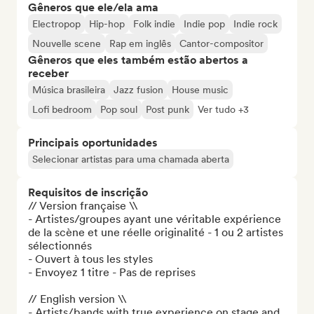
Gêneros que ele/ela ama
Electropop
Hip-hop
Folk indie
Indie pop
Indie rock
Nouvelle scene
Rap em inglês
Cantor-compositor
Gêneros que eles também estão abertos a
receber
Música brasileira
Jazz fusion
House music
Lofi bedroom
Pop soul
Post punk
Ver tudo +3
Principais oportunidades
Selecionar artistas para uma chamada aberta
Requisitos de inscrição
// Version française \\

- Artistes/groupes ayant une véritable expérience 
de la scène et une réelle originalité - 1 ou 2 artistes 
sélectionnés

- Ouvert à tous les styles

- Envoyez 1 titre - Pas de reprises

// English version \\

- Artists/bands with true experience on stage and 