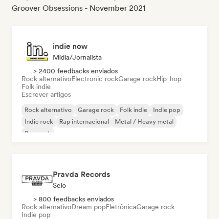
Groover Obsessions - November 2021
indie now
Mídia/Jornalista
> 2400 feedbacks enviados
Rock alternativo
Electronic rock
Garage rock
Hip-hop
Folk indie
Escrever artigos
Rock alternativo
Garage rock
Folk indie
Indie pop
Indie rock
Rap internacional
Metal / Heavy metal
Pop rock
Pravda Records
Selo
> 800 feedbacks enviados
Rock alternativo
Dream pop
Eletrônica
Garage rock
Indie pop