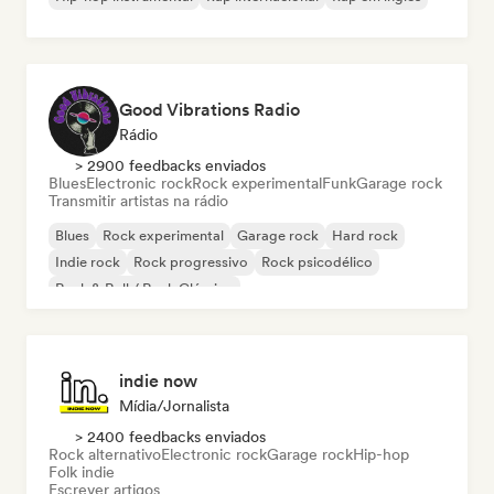
Good Vibrations Radio
Rádio
> 2900 feedbacks enviados
Blues
Electronic rock
Rock experimental
Funk
Garage rock
Transmitir artistas na rádio
Blues
Rock experimental
Garage rock
Hard rock
Indie rock
Rock progressivo
Rock psicodélico
Rock & Roll / Rock Clássico
indie now
Mídia/Jornalista
> 2400 feedbacks enviados
Rock alternativo
Electronic rock
Garage rock
Hip-hop
Folk indie
Escrever artigos