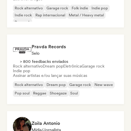
Rock alternativo
Garage rock
Folk indie
Indie pop
Indie rock
Rap internacional
Metal / Heavy metal
Pop rock
Pravda Records
Selo
> 800 feedbacks enviados
Rock alternativo
Dream pop
Eletrônica
Garage rock
Indie pop
Assinar artistas e/ou lançar suas músicas
Rock alternativo
Dream pop
Garage rock
New wave
Pop soul
Reggae
Shoegaze
Soul
Zoila Antonio
Mídia/Jornalista