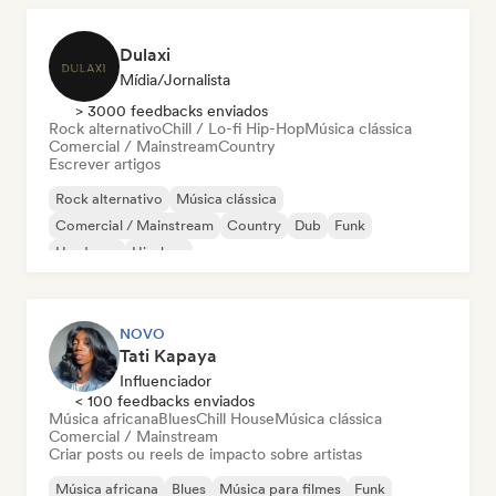
Dulaxi
Mídia/Jornalista
> 3000 feedbacks enviados
Rock alternativo
Chill / Lo-fi Hip-Hop
Música clássica
Comercial / Mainstream
Country
Escrever artigos
Rock alternativo
Música clássica
Comercial / Mainstream
Country
Dub
Funk
Hardcore
Hip-hop
NOVO
Tati Kapaya
Influenciador
< 100 feedbacks enviados
Música africana
Blues
Chill House
Música clássica
Comercial / Mainstream
Criar posts ou reels de impacto sobre artistas
Música africana
Blues
Música para filmes
Funk