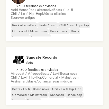
> 100 feedbacks enviados
Acid House
Rock alternativo
Beats / Lo-fi
Chill / Lo-fi Hip-Hop
Música clássica
Escrever artigos
Rock alternativo
Beats / Lo-fi
Chill / Lo-fi Hip-Hop
Comercial / Mainstream
Dance music
Disco
Dream pop
House music
Sungate Records
Selo
> 1300 feedbacks enviados
Afrobeat / Afropop
Beats / Lo-fi
Bossa nova
Chill / Lo-fi Hip-Hop
Comercial / Mainstream
Assinar artistas e/ou lançar suas músicas
Beats / Lo-fi
Bossa nova
Chill / Lo-fi Hip-Hop
Comercial / Mainstream
Dancehall
Dance pop
Hip-hop
Pop soul