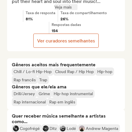
put their heart and soul into their music!...
Veja mais
Taxa de resposta
Taxa de compartilhamento
81%
26%
Respostas dadas
154
Ver curadores semelhantes
Gêneros aceitos mais frequentemente
Chill / Lo-fi Hip-Hop
Cloud Rap / Hip Hop
Hip-hop
Rap francês
Trap
Gêneros que ele/ela ama
Drill/Jersey
Grime
Hip-hop instrumental
Rap internacional
Rap em inglês
Quer receber música semelhante a artistas
como...
Cogofrégé
Ditz
Lodé
Andrew Magenta