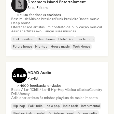
Dreamers Island Entertainment
Selo, Editora
> 1000 feedbacks enviados
Bass music
Música brasileira
Funk brasileiro
Dance music
Deep house
Oferecer aos artistas um contrato de publicação musical
Assinar artistas e/ou lançar suas músicas
Funk brasileiro
Deep house
Eletrônica
Electropop
Future house
Hip-hop
House music
Tech House
ADAD Audio
Playlist
> 4900 feedbacks enviados
Beats / Lo-fi
Chill / Lo-fi Hip-Hop
Música clássica
Country
Drill/Jersey
Adicionar artistas às minhas playlists de maior impacto
Hip-hop
Folk indie
Indie pop
Indie rock
Instrumental
Hip-hop instrumental
Rap internacional
Rap em inglês