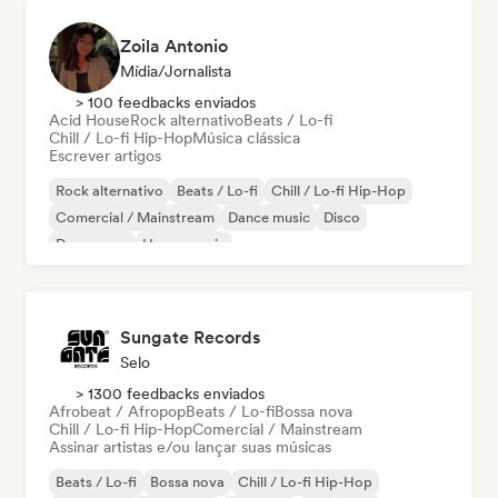
Zoila Antonio
Mídia/Jornalista
> 100 feedbacks enviados
Acid House
Rock alternativo
Beats / Lo-fi
Chill / Lo-fi Hip-Hop
Música clássica
Escrever artigos
Rock alternativo
Beats / Lo-fi
Chill / Lo-fi Hip-Hop
Comercial / Mainstream
Dance music
Disco
Dream pop
House music
Sungate Records
Selo
> 1300 feedbacks enviados
Afrobeat / Afropop
Beats / Lo-fi
Bossa nova
Chill / Lo-fi Hip-Hop
Comercial / Mainstream
Assinar artistas e/ou lançar suas músicas
Beats / Lo-fi
Bossa nova
Chill / Lo-fi Hip-Hop