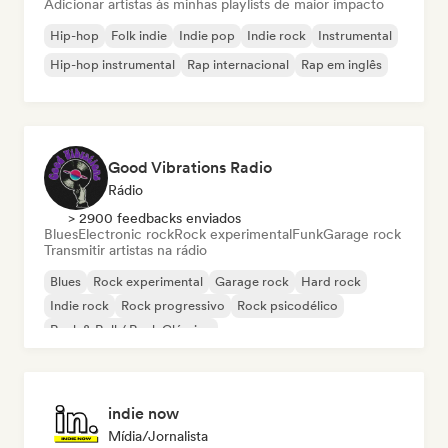
Adicionar artistas às minhas playlists de maior impacto
Hip-hop
Folk indie
Indie pop
Indie rock
Instrumental
Hip-hop instrumental
Rap internacional
Rap em inglês
Good Vibrations Radio
Rádio
> 2900 feedbacks enviados
Blues
Electronic rock
Rock experimental
Funk
Garage rock
Transmitir artistas na rádio
Blues
Rock experimental
Garage rock
Hard rock
Indie rock
Rock progressivo
Rock psicodélico
Rock & Roll / Rock Clássico
indie now
Mídia/Jornalista