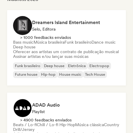
Dreamers Island Entertainment
Selo, Editora
> 1000 feedbacks enviados
Bass music
Música brasileira
Funk brasileiro
Dance music
Deep house
Oferecer aos artistas um contrato de publicação musical
Assinar artistas e/ou lançar suas músicas
Funk brasileiro
Deep house
Eletrônica
Electropop
Future house
Hip-hop
House music
Tech House
ADAD Audio
Playlist
> 4900 feedbacks enviados
Beats / Lo-fi
Chill / Lo-fi Hip-Hop
Música clássica
Country
Drill/Jersey