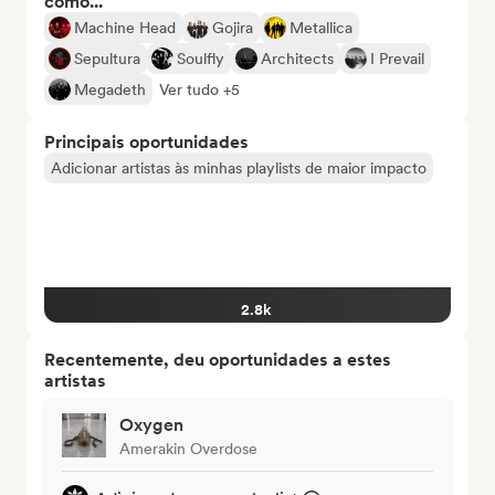
como...
Machine Head
Gojira
Metallica
Sepultura
Soulfly
Architects
I Prevail
Megadeth
Ver tudo +5
Principais oportunidades
Adicionar artistas às minhas playlists de maior impacto
2.8k
Recentemente, deu oportunidades a estes
artistas
Oxygen
Amerakin Overdose