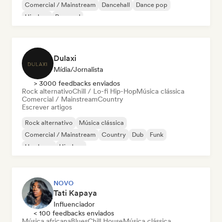
Comercial / Mainstream
Dancehall
Dance pop
Hip-hop
Pop soul
Dulaxi
Mídia/Jornalista
> 3000 feedbacks enviados
Rock alternativo
Chill / Lo-fi Hip-Hop
Música clássica
Comercial / Mainstream
Country
Escrever artigos
Rock alternativo
Música clássica
Comercial / Mainstream
Country
Dub
Funk
Hardcore
Hip-hop
NOVO
Tati Kapaya
Influenciador
< 100 feedbacks enviados
Música africana
Blues
Chill House
Música clássica