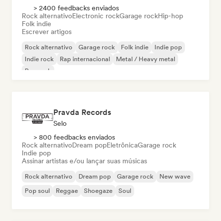
> 2400 feedbacks enviados
Rock alternativo
Electronic rock
Garage rock
Hip-hop
Folk indie
Escrever artigos
Rock alternativo
Garage rock
Folk indie
Indie pop
Indie rock
Rap internacional
Metal / Heavy metal
Pop rock
Pravda Records
Selo
> 800 feedbacks enviados
Rock alternativo
Dream pop
Eletrônica
Garage rock
Indie pop
Assinar artistas e/ou lançar suas músicas
Rock alternativo
Dream pop
Garage rock
New wave
Pop soul
Reggae
Shoegaze
Soul