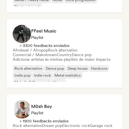
Electronic rock
FFeel Music
Playlist
> 3300 feedbacks enviados
Afrobeat / Afropop
Rock alternativo
Comercial / Mainstream
Country
Dance pop
Adicionar artistas às minhas playlists de maior impacto
Rock alternativo
Dance pop
Deep house
Hardcore
Indie pop
Indie rock
Metal melódico
Melodic & Progressive House
M0sh Boy
Playlist
> 1900 feedbacks enviados
Rock alternativo
Dream pop
Electronic rock
Garage rock