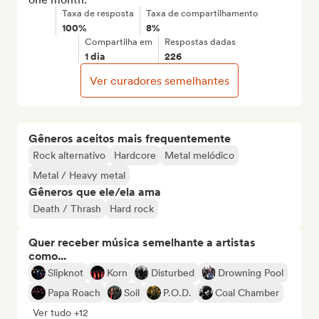
Taxa de resposta
Taxa de compartilhamento
100%
8%
Compartilha em
Respostas dadas
1 dia
226
Ver curadores semelhantes
Gêneros aceitos mais frequentemente
Rock alternativo
Hardcore
Metal melódico
Metal / Heavy metal
Gêneros que ele/ela ama
Death / Thrash
Hard rock
Quer receber música semelhante a artistas
como...
Slipknot
Korn
Disturbed
Drowning Pool
Papa Roach
Soil
P.O.D.
Coal Chamber
Ver tudo +12