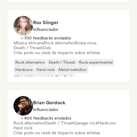
Rox Slinger
Influenciador
> 700 feedbacks enviados
Música africana
Rock alternativo
Bossa nova
Death / Thrash
Dub
Criar posts ou reels de impacto sobre artistas
Rock alternativo
Death / Thrash
Rock experimental
Hardcore
Hard rock
Metal melódico
Metal / Heavy metal
Pop Punk
Brian Gordock
Influenciador
> 400 feedbacks enviados
Rock alternativo
Death / Thrash
Garage rock
Hardcore
Hard rock
Criar posts ou reels de impacto sobre artistas