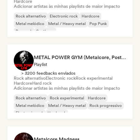
Hardcore
Adicionar artistas às minhas playlists de maior impacto
Rock alternativo
Electronic rock
Hardcore
Metal melódico
Metal / Heavy metal
Pop Punk
Pop rock
Synthpop
METAL POWER GYM (Metalcore, Post-Hardcore, Alt. Metal)
Playlist
> 3200 feedbacks enviados
Rock alternativo
Electronic rock
Rock experimental
Hardcore
Hard rock
Adicionar artistas às minhas playlists de maior impacto
Rock alternativo
Rock experimental
Hardcore
Metal melódico
Metal / Heavy metal
Rock progressivo
Electronic rock
Hard rock
Metalcore Madness