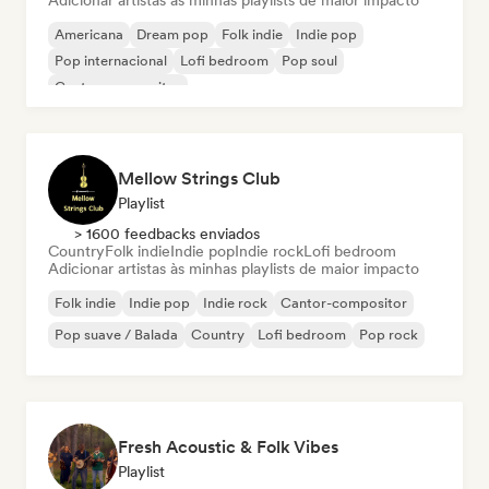
Adicionar artistas às minhas playlists de maior impacto
Americana
Dream pop
Folk indie
Indie pop
Pop internacional
Lofi bedroom
Pop soul
Cantor-compositor
Mellow Strings Club
Playlist
> 1600 feedbacks enviados
Country
Folk indie
Indie pop
Indie rock
Lofi bedroom
Adicionar artistas às minhas playlists de maior impacto
Folk indie
Indie pop
Indie rock
Cantor-compositor
Pop suave / Balada
Country
Lofi bedroom
Pop rock
Fresh Acoustic & Folk Vibes
Playlist