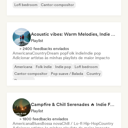
Lofi bedroom
Cantor-compositor
Acoustic vibes: Warm Melodies, Indie Folk & Singer-Songwriter 🏞️
Playlist
> 2400 feedbacks enviados
Americana
Country
Dream pop
Folk indie
Indie pop
Adicionar artistas às minhas playlists de maior impacto
Americana
Folk indie
Indie pop
Lofi bedroom
Cantor-compositor
Pop suave / Balada
Country
Dream pop
Campfire & Chill Serenades 🔥 Indie Folk, Acoustic & Singer-Songwriter
Playlist
> 1800 feedbacks enviados
Americana
Blues
Bossa nova
Chill / Lo-fi Hip-Hop
Country