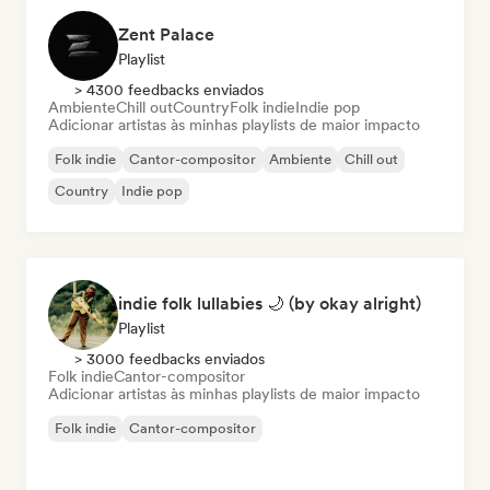
Zent Palace
Playlist
> 4300 feedbacks enviados
Ambiente
Chill out
Country
Folk indie
Indie pop
Adicionar artistas às minhas playlists de maior impacto
Folk indie
Cantor-compositor
Ambiente
Chill out
Country
Indie pop
indie folk lullabies 🌙 (by okay alright)
Playlist
> 3000 feedbacks enviados
Folk indie
Cantor-compositor
Adicionar artistas às minhas playlists de maior impacto
Folk indie
Cantor-compositor