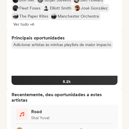
Bon Iver
Sufjan Stevens
Ben Howard
Fleet Foxes
Elliott Smith
José González
The Paper Kites
Manchester Orchestra
Ver tudo +6
Principais oportunidades
Adicionar artistas às minhas playlists de maior impacto
5.2k
Recentemente, deu oportunidades a estes
artistas
Road
Shai Yuval