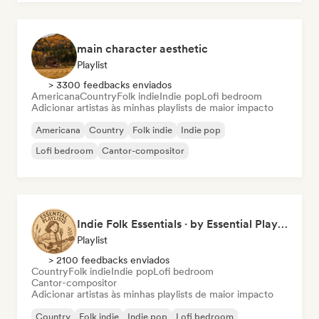
main character aesthetic
Playlist
> 3300 feedbacks enviados
Americana
Country
Folk indie
Indie pop
Lofi bedroom
Adicionar artistas às minhas playlists de maior impacto
Americana
Country
Folk indie
Indie pop
Lofi bedroom
Cantor-compositor
Indie Folk Essentials · by Essential Playlists
Playlist
> 2100 feedbacks enviados
Country
Folk indie
Indie pop
Lofi bedroom
Cantor-compositor
Adicionar artistas às minhas playlists de maior impacto
Country
Folk indie
Indie pop
Lofi bedroom