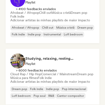
Playlist
> 4100 feedbacks enviados
Afrobeat / Afropop
Chill out
Música cristã
Dream pop
Folk indie
Adicionar artistas às minhas playlists de maior impacto
Afrobeat / Afropop
Chill out
Música cristã
Dream pop
Folk indie
Indie pop
Instrumental
Lofi bedroom
Studying, relaxing, resting...
Playlist
> 6000 feedbacks enviados
Cloud Rap / Hip Hop
Comercial / Mainstream
Dream pop
Música para filmes
Folk indie
Adicionar artistas às minhas playlists de maior impacto
Dream pop
Folk indie
Indie pop
Pop internacional
Lofi bedroom
Pop soul
R&B
Cantor-compositor