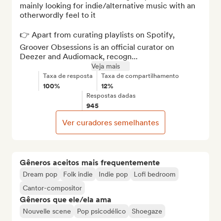
mainly looking for indie/alternative music with an 
otherwordly feel to it

👉 Apart from curating playlists on Spotify, 
Groover Obsessions is an official curator on 
Deezer and Audiomack, recogn...
Veja mais
Taxa de resposta
Taxa de compartilhamento
100%
12%
Respostas dadas
945
Ver curadores semelhantes
Gêneros aceitos mais frequentemente
Dream pop
Folk indie
Indie pop
Lofi bedroom
Cantor-compositor
Gêneros que ele/ela ama
Nouvelle scene
Pop psicodélico
Shoegaze