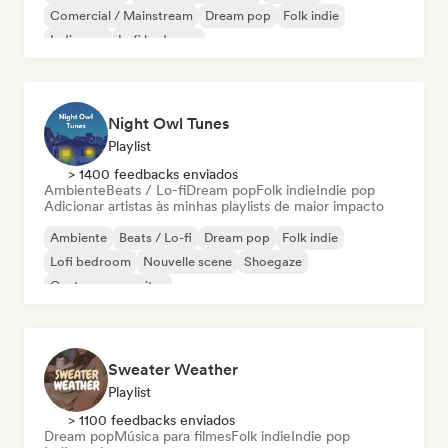
Comercial / Mainstream
Dream pop
Folk indie
Indie pop
Lofi bedroom
Night Owl Tunes
Playlist
> 1400 feedbacks enviados
Ambiente
Beats / Lo-fi
Dream pop
Folk indie
Indie pop
Adicionar artistas às minhas playlists de maior impacto
Ambiente
Beats / Lo-fi
Dream pop
Folk indie
Lofi bedroom
Nouvelle scene
Shoegaze
Cantor-compositor
Sweater Weather
Playlist
> 1100 feedbacks enviados
Dream pop
Música para filmes
Folk indie
Indie pop