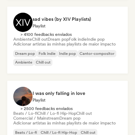
sad vibes (by XIV Playlists)
Playlist
> 4100 feedbacks enviados
Ambiente
Chill out
Dream pop
Folk indie
Indie pop
Adicionar artistas às minhas playlists de maior impacto
Dream pop
Folk indie
Indie pop
Cantor-compositor
Ambiente
Chill out
I was only falling in love
Playlist
> 2500 feedbacks enviados
Beats / Lo-fi
Chill / Lo-fi Hip-Hop
Chill out
Comercial / Mainstream
Dream pop
Adicionar artistas às minhas playlists de maior impacto
Beats / Lo-fi
Chill / Lo-fi Hip-Hop
Chill out