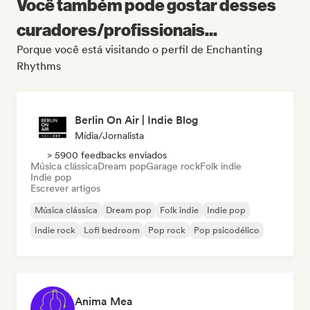
Você também pode gostar desses
curadores/profissionais...
Porque você está visitando o perfil de Enchanting
Rhythms
Berlin On Air | Indie Blog
Mídia/Jornalista
> 5900 feedbacks enviados
Música clássica
Dream pop
Garage rock
Folk indie
Indie pop
Escrever artigos
Música clássica
Dream pop
Folk indie
Indie pop
Indie rock
Lofi bedroom
Pop rock
Pop psicodélico
Anima Mea