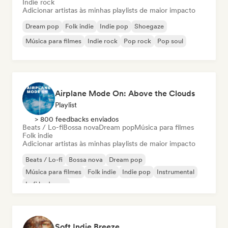
Indie rock
Adicionar artistas às minhas playlists de maior impacto
Dream pop
Folk indie
Indie pop
Shoegaze
Música para filmes
Indie rock
Pop rock
Pop soul
Airplane Mode On: Above the Clouds
Playlist
> 800 feedbacks enviados
Beats / Lo-fi
Bossa nova
Dream pop
Música para filmes
Folk indie
Adicionar artistas às minhas playlists de maior impacto
Beats / Lo-fi
Bossa nova
Dream pop
Música para filmes
Folk indie
Indie pop
Instrumental
Lofi bedroom
Soft Indie Breeze