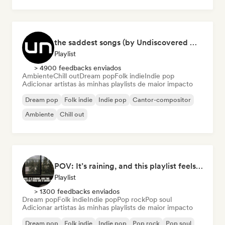
Indie pop
Lofi bedroom
the saddest songs (by Undiscovered Music)
Playlist
> 4900 feedbacks enviados
Ambiente
Chill out
Dream pop
Folk indie
Indie pop
Adicionar artistas às minhas playlists de maior impacto
Dream pop
Folk indie
Indie pop
Cantor-compositor
Ambiente
Chill out
POV: It’s raining, and this playlist feels like a warm hug
Playlist
> 1300 feedbacks enviados
Dream pop
Folk indie
Indie pop
Pop rock
Pop soul
Adicionar artistas às minhas playlists de maior impacto
Dream pop
Folk indie
Indie pop
Pop rock
Pop soul