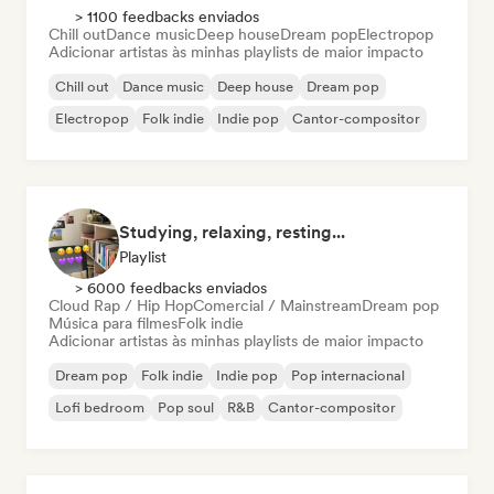
> 1100 feedbacks enviados
Chill out
Dance music
Deep house
Dream pop
Electropop
Adicionar artistas às minhas playlists de maior impacto
Chill out
Dance music
Deep house
Dream pop
Electropop
Folk indie
Indie pop
Cantor-compositor
Studying, relaxing, resting...
Playlist
> 6000 feedbacks enviados
Cloud Rap / Hip Hop
Comercial / Mainstream
Dream pop
Música para filmes
Folk indie
Adicionar artistas às minhas playlists de maior impacto
Dream pop
Folk indie
Indie pop
Pop internacional
Lofi bedroom
Pop soul
R&B
Cantor-compositor