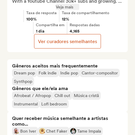
With a Youtube Channel 30k+ subs and growing. ...
Veja mais
Taxa de resposta
Taxa de compartilhamento
100%
12%
Compartilha em
Respostas dadas
1 dia
4,165
Ver curadores semelhantes
Gêneros aceitos mais frequentemente
Dream pop
Folk indie
Indie pop
Cantor-compositor
Synthpop
Gêneros que ele/ela ama
Afrobeat / Afropop
Chill out
Música cristã
Instrumental
Lofi bedroom
Quer receber música semelhante a artistas
como...
Bon Iver
Chet Faker
Tame Impala