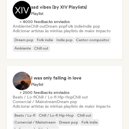
sad vibes (by XIV Playlists)
Playlist
> 4000 feedbacks enviados
Ambiente
Chill out
Dream pop
Folk indie
Indie pop
Adicionar artistas às minhas playlists de maior impacto
Dream pop
Folk indie
Indie pop
Cantor-compositor
Ambiente
Chill out
I was only falling in love
Playlist
> 2500 feedbacks enviados
Beats / Lo-fi
Chill / Lo-fi Hip-Hop
Chill out
Comercial / Mainstream
Dream pop
Adicionar artistas às minhas playlists de maior impacto
Beats / Lo-fi
Chill / Lo-fi Hip-Hop
Chill out
Comercial / Mainstream
Dream pop
Folk indie