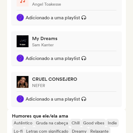
Angel Toakesse
Adicionado a uma playlist
My Dreams
Sam Kanter
Adicionado a uma playlist
CRUEL CONSEJERO
NEFER
Adicionado a uma playlist
Humores que ele/ela ama
Autêntico
Gruda na cabeça
Chill
Good vibes
Indie
Lo-fi
Letras com significado
Dreamy
Relaxante