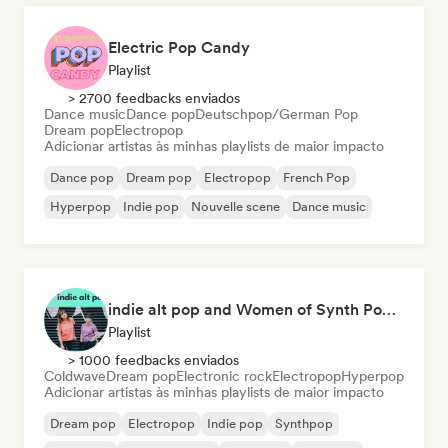
Electric Pop Candy
Playlist
> 2700 feedbacks enviados
Dance music
Dance pop
Deutschpop/German Pop
Dream pop
Electropop
Adicionar artistas às minhas playlists de maior impacto
Dance pop
Dream pop
Electropop
French Pop
Hyperpop
Indie pop
Nouvelle scene
Dance music
indie alt pop and Women of Synth Pop (CATBEAR)
Playlist
> 1000 feedbacks enviados
Coldwave
Dream pop
Electronic rock
Electropop
Hyperpop
Adicionar artistas às minhas playlists de maior impacto
Dream pop
Electropop
Indie pop
Synthpop