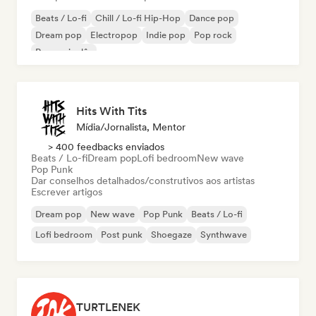
Beats / Lo-fi
Chill / Lo-fi Hip-Hop
Dance pop
Dream pop
Electropop
Indie pop
Pop rock
Rap em inglês
Hits With Tits
Mídia/Jornalista, Mentor
> 400 feedbacks enviados
Beats / Lo-fi
Dream pop
Lofi bedroom
New wave
Pop Punk
Dar conselhos detalhados/construtivos aos artistas
Escrever artigos
Dream pop
New wave
Pop Punk
Beats / Lo-fi
Lofi bedroom
Post punk
Shoegaze
Synthwave
TURTLENEK