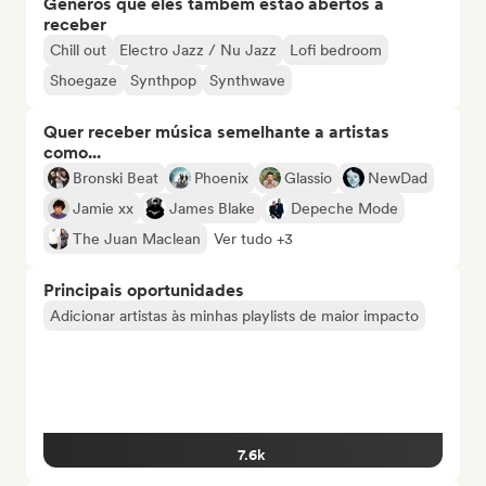
Gêneros que eles também estão abertos a
receber
Chill out
Electro Jazz / Nu Jazz
Lofi bedroom
Shoegaze
Synthpop
Synthwave
Quer receber música semelhante a artistas
como...
Bronski Beat
Phoenix
Glassio
NewDad
Jamie xx
James Blake
Depeche Mode
The Juan Maclean
Ver tudo +3
Principais oportunidades
Adicionar artistas às minhas playlists de maior impacto
7.6k