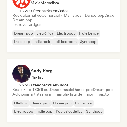
Mídia/Jornalista
> 2200 feedbacks enviados
Rock alternativo
Comercial / Mainstream
Dance pop
Disco
Dream pop
Escrever artigos
Dream pop
Eletrônica
Electropop
Indie Dance
Indie pop
Indie rock
Lofi bedroom
Synthpop
Andy Korg
Playlist
> 2500 feedbacks enviados
Beats / Lo-fi
Chill out
Dance music
Dance pop
Dream pop
Adicionar artistas às minhas playlists de maior impacto
Chill out
Dance pop
Dream pop
Eletrônica
Electropop
Indie pop
Pop psicodélico
Synthpop