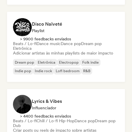
Disco Naïveté
Playlist
> 9900 feedbacks enviados
Beats / Lo-fi
Dance music
Dance pop
Dream pop
Eletrônica
Adicionar artistas às minhas playlists de maior impacto
Dream pop
Eletrônica
Electropop
Folk indie
Indie pop
Indie rock
Lofi bedroom
R&B
Lyrics & Vibes
Influenciador
> 4400 feedbacks enviados
Beats / Lo-fi
Chill / Lo-fi Hip-Hop
Dance pop
Dream pop
Dub
Criar posts ou reels de impacto sobre artistas