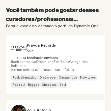
Você também pode gostar desses
curadores/profissionais...
Porque você está visitando o perfil de Dynamic One
Pravda Records
Selo
> 800 feedbacks enviados
Rock alternativo
Dream pop
Eletrônica
Garage rock
Indie pop
Assinar artistas e/ou lançar suas músicas
Rock alternativo
Dream pop
Garage rock
New wave
Pop soul
Reggae
Shoegaze
Soul
Zoila Antonio