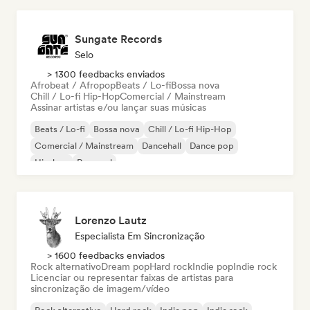
Sungate Records
Selo
> 1300 feedbacks enviados
Afrobeat / Afropop
Beats / Lo-fi
Bossa nova
Chill / Lo-fi Hip-Hop
Comercial / Mainstream
Assinar artistas e/ou lançar suas músicas
Beats / Lo-fi
Bossa nova
Chill / Lo-fi Hip-Hop
Comercial / Mainstream
Dancehall
Dance pop
Hip-hop
Pop soul
Lorenzo Lautz
Especialista Em Sincronização
> 1600 feedbacks enviados
Rock alternativo
Dream pop
Hard rock
Indie pop
Indie rock
Licenciar ou representar faixas de artistas para
sincronização de imagem/vídeo