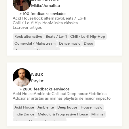
Mídia/Jornalista
> 100 feedbacks enviados
Acid House
Rock alternativo
Beats / Lo-fi
Chill / Lo-fi Hip-Hop
Música clássica
Escrever artigos
Rock alternativo
Beats / Lo-fi
Chill / Lo-fi Hip-Hop
Comercial / Mainstream
Dance music
Disco
Dream pop
House music
N3UX
Playlist
> 2800 feedbacks enviados
Acid House
Ambiente
Chill out
Deep house
Eletrônica
Adicionar artistas às minhas playlists de maior impacto
Acid House
Ambiente
Deep house
House music
Indie Dance
Melodic & Progressive House
Minimal
Organic House / Downtempo