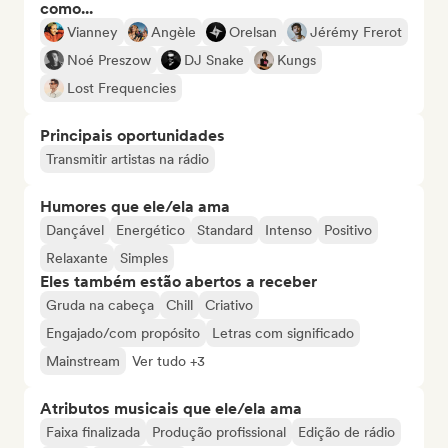
como...
Vianney
Angèle
Orelsan
Jérémy Frerot
Noé Preszow
DJ Snake
Kungs
Lost Frequencies
Principais oportunidades
Transmitir artistas na rádio
Humores que ele/ela ama
Dançável
Energético
Standard
Intenso
Positivo
Relaxante
Simples
Eles também estão abertos a receber
Gruda na cabeça
Chill
Criativo
Engajado/com propósito
Letras com significado
Mainstream
Ver tudo +3
Atributos musicais que ele/ela ama
Faixa finalizada
Produção profissional
Edição de rádio