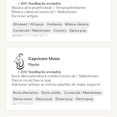
> 900 feedbacks enviados
Música africana
Afrobeat / Afropop
Ambiente
Música clássica
Comercial / Mainstream
Escrever artigos
Afrobeat / Afropop
Ambiente
Música clássica
Comercial / Mainstream
Country
Dance pop
Drill/Jersey
Hip-hop
Capricorn Music
Playlist
> 200 feedbacks enviados
Rock alternativo
Rock cristão
Comercial / Mainstream
Dance music
Dance pop
Adicionar artistas às minhas playlists de maior impacto
Rock alternativo
Rock cristão
Comercial / Mainstream
Dance music
Dance pop
Dream pop
Electropop
House music