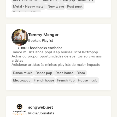
Rock alternativo
Hard rock
Indie pop
Indie rock
Metal / Heavy metal
New wave
Post punk
Rock psicodélico
Tommy Menger
Booker, Playlist
> 1800 feedbacks enviados
Dance music
Dance pop
Deep house
Disco
Electropop
Achar ou propor oportunidades de eventos ao vivo aos
artistas
Adicionar artistas às minhas playlists de maior impacto
Dance music
Dance pop
Deep house
Disco
Electropop
French house
French Pop
House music
songweb.net
Mídia/Jornalista