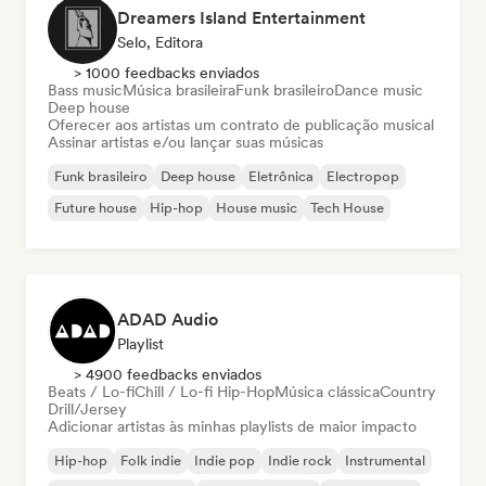
Dreamers Island Entertainment
Selo, Editora
> 1000 feedbacks enviados
Bass music
Música brasileira
Funk brasileiro
Dance music
Deep house
Oferecer aos artistas um contrato de publicação musical
Assinar artistas e/ou lançar suas músicas
Funk brasileiro
Deep house
Eletrônica
Electropop
Future house
Hip-hop
House music
Tech House
ADAD Audio
Playlist
> 4900 feedbacks enviados
Beats / Lo-fi
Chill / Lo-fi Hip-Hop
Música clássica
Country
Drill/Jersey
Adicionar artistas às minhas playlists de maior impacto
Hip-hop
Folk indie
Indie pop
Indie rock
Instrumental