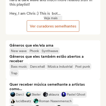
this playlist!

Hey, I am Chris :) This is  bot...
Veja mais
Ver curadores semelhantes
Gêneros que ele/ela ama
New wave
Phonk
Synthwave
Gêneros que eles também estão abertos a
receber
Bass music
Dancehall
Música industrial
Post punk
Trap
Quer receber música semelhante a artistas
como...
Darci
Skeler
akiaura
Pastel Ghost
lucidbeatz
Roman Nasenmensch