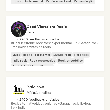
Hip-hop instrumental
Rap internacional
Rap em inglês
Good Vibrations Radio
Rádio
> 2900 feedbacks enviados
Blues
Electronic rock
Rock experimental
Funk
Garage rock
Transmitir artistas na rádio
Blues
Rock experimental
Garage rock
Hard rock
Indie rock
Rock progressivo
Rock psicodélico
Rock & Roll / Rock Clássico
indie now
Mídia/Jornalista
> 2400 feedbacks enviados
Rock alternativo
Electronic rock
Garage rock
Hip-hop
Folk indie