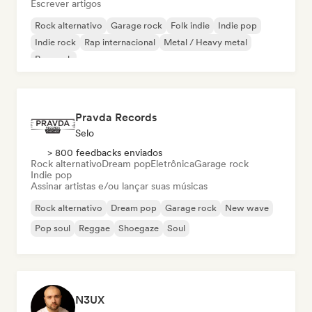
Escrever artigos
Rock alternativo
Garage rock
Folk indie
Indie pop
Indie rock
Rap internacional
Metal / Heavy metal
Pop rock
Pravda Records
Selo
> 800 feedbacks enviados
Rock alternativo
Dream pop
Eletrônica
Garage rock
Indie pop
Assinar artistas e/ou lançar suas músicas
Rock alternativo
Dream pop
Garage rock
New wave
Pop soul
Reggae
Shoegaze
Soul
N3UX