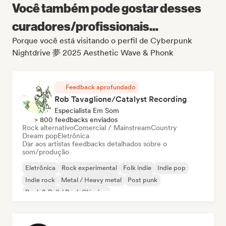
Você também pode gostar desses
curadores/profissionais...
Porque você está visitando o perfil de Cyberpunk
Nightdrive 夢 2025 Aesthetic Wave & Phonk
Feedback aprofundado
Rob Tavaglione/Catalyst Recording
Especialista Em Som
> 800 feedbacks enviados
Rock alternativo
Comercial / Mainstream
Country
Dream pop
Eletrônica
Dar aos artistas feedbacks detalhados sobre o
som/produção
Eletrônica
Rock experimental
Folk indie
Indie pop
Indie rock
Metal / Heavy metal
Post punk
Rock & Roll / Rock Clássico