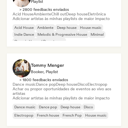
Playlist
> 2800 feedbacks enviados
Acid House
Ambiente
Chill out
Deep house
Eletrônica
Adicionar artistas às minhas playlists de maior impacto
Acid House
Ambiente
Deep house
House music
Indie Dance
Melodic & Progressive House
Minimal
Organic House / Downtempo
Tommy Menger
Booker, Playlist
> 1800 feedbacks enviados
Dance music
Dance pop
Deep house
Disco
Electropop
Achar ou propor oportunidades de eventos ao vivo aos
artistas
Adicionar artistas às minhas playlists de maior impacto
Dance music
Dance pop
Deep house
Disco
Electropop
French house
French Pop
House music