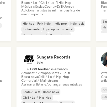
eiro
Beats / Lo-fi
Chill / Lo-fi Hip-Hop
Blu
Música clássica
Country
Drill/Jersey
Fun
Adicionar artistas às minhas playlists de
Tran
maior impacto
as
Blu
Hip-hop
Folk indie
Indie pop
Indie rock
a
Ha
Instrumental
Hip-hop instrumental
Roc
Rap internacional
Rap em inglês
Roc
Sungate Records
Selo
> 1300 feedbacks enviados
Afrobeat / Afropop
Beats / Lo-fi
Afr
Bossa nova
Chill / Lo-fi Hip-Hop
Cri
as
Comercial / Mainstream
arti
Assinar artistas e/ou lançar suas músicas
Af
Beats / Lo-fi
Bossa nova
So
Chill / Lo-fi Hip-Hop
Comercial / Mainstream
Dancehall