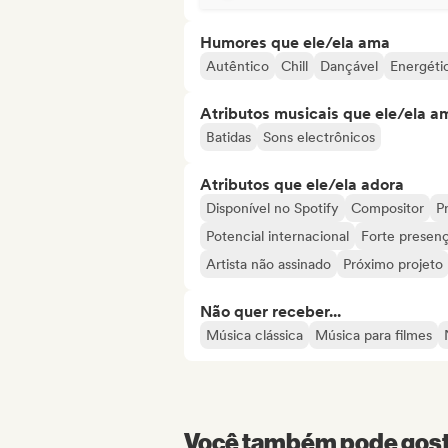
Humores que ele/ela ama
Autêntico
Chill
Dançável
Energéti
Atributos musicais que ele/ela a
Batidas
Sons electrônicos
Atributos que ele/ela adora
Disponível no Spotify
Compositor
Pr
Potencial internacional
Forte presenç
Artista não assinado
Próximo projeto
Não quer receber...
Música clássica
Música para filmes
Você também pode gosta