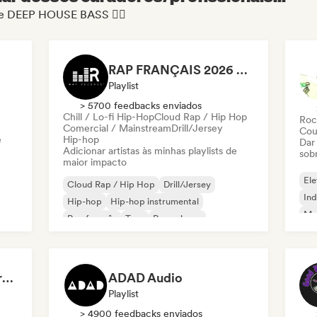
 de DEEP HOUSE BASS ❤️‍🔥
RAP FRANÇAIS 2026 🔥🇫🇷 (Way Records)
Playlist
> 5700 feedbacks enviados
Chill / Lo-fi Hip-Hop
Cloud Rap / Hip Hop
Roc
Comercial / Mainstream
Drill/Jersey
Cou
e
Hip-hop
Dar
Adicionar artistas às minhas playlists de
sob
maior impacto
Ele
Cloud Rap / Hip Hop
Drill/Jersey
Ind
Hip-hop
Hip-hop instrumental
Met
Rap francês
Trap
Pop urbano
Roc
Chill / Lo-fi Hip-Hop
Dreamers Island Entertainment
ADAD Audio
Playlist
> 4900 feedbacks enviados