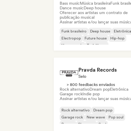
Bass music
Música brasileira
Funk brasil
Dance music
Deep house
Oferecer aos artistas um contrato de
publicação musical
Assinar artistas e/ou lançar suas músic
Funk brasileiro
Deep house
Eletrônic
Electropop
Future house
Hip-hop
House music
Tech House
Pravda Records
Selo
> 800 feedbacks enviados
Rock alternativo
Dream pop
Eletrônica
Garage rock
Indie pop
Assinar artistas e/ou lançar suas músic
Rock alternativo
Dream pop
Garage rock
New wave
Pop soul
Reggae
Shoegaze
Soul