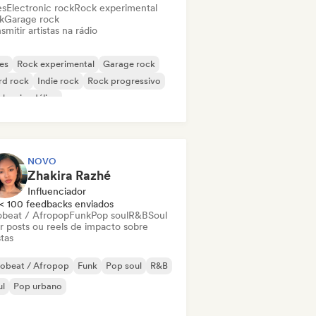
es
Electronic rock
Rock experimental
k
Garage rock
smitir artistas na rádio
es
Rock experimental
Garage rock
rd rock
Indie rock
Rock progressivo
k psicodélico
k & Roll / Rock Clássico
NOVO
Zhakira Razhé
Influenciador
< 100 feedbacks enviados
obeat / Afropop
Funk
Pop soul
R&B
Soul
ar posts ou reels de impacto sobre
stas
robeat / Afropop
Funk
Pop soul
R&B
ul
Pop urbano