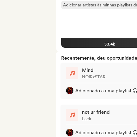
Adicionar artistas às minhas playlists 
53.4k
Recentemente, deu oportunidades
Mind
NOIRxSTAR
Adicionado a uma playlist
not ur friend
Laek
Adicionado a uma playlist