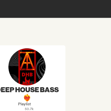
EEP HOUSE BASS
❤️‍🔥
Playlist
50.7k