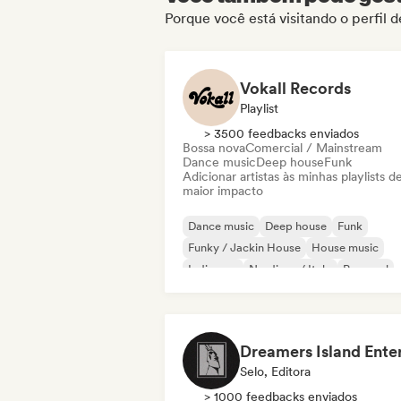
Porque você está visitando o perfil
Vokall Records
Playlist
> 3500 feedbacks enviados
Bossa nova
Comercial / Mainstream
Dance music
Deep house
Funk
Adicionar artistas às minhas playlists d
maior impacto
Dance music
Deep house
Funk
Funky / Jackin House
House music
Indie pop
Nu-disco / Italo
Pop soul
Selo, Editora
> 1000 feedbacks enviados