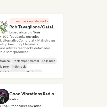
Feedback aprofundado
Rob Tavaglione/Catalyst Recording
Especialista Em Som
> 800 feedbacks enviados
k alternativo
Comercial / Mainstream
ntry
Dream pop
Eletrônica
 aos artistas feedbacks detalhados
re o som/produção
trônica
Rock experimental
Folk indie
ie pop
Indie rock
al / Heavy metal
Post punk
k & Roll / Rock Clássico
Good Vibrations Radio
Rádio
> 2900 feedbacks enviados