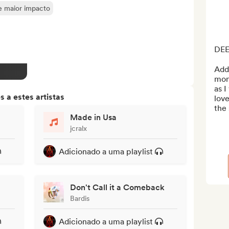
de maior impacto
DEEP
Add 
mont
as 
 a estes artistas
love
the 
Made in Usa
jcralx
Adicionado a uma playlist
Don't Call it a Comeback
Bardis
Adicionado a uma playlist