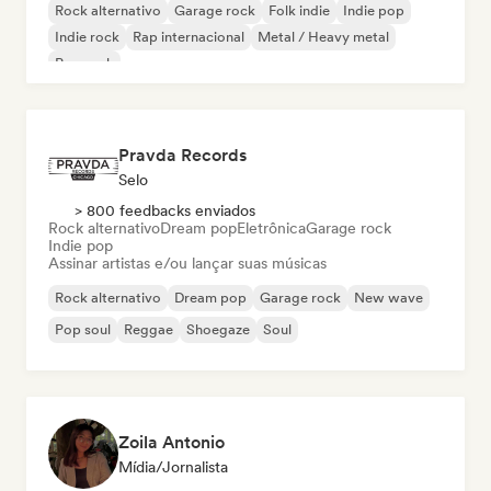
Rock alternativo
Garage rock
Folk indie
Indie pop
Indie rock
Rap internacional
Metal / Heavy metal
Pop rock
Pravda Records
Selo
> 800 feedbacks enviados
Rock alternativo
Dream pop
Eletrônica
Garage rock
Indie pop
Assinar artistas e/ou lançar suas músicas
Rock alternativo
Dream pop
Garage rock
New wave
Pop soul
Reggae
Shoegaze
Soul
Zoila Antonio
Mídia/Jornalista