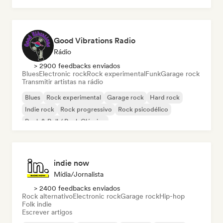
Good Vibrations Radio
Rádio
> 2900 feedbacks enviados
Blues
Electronic rock
Rock experimental
Funk
Garage rock
Transmitir artistas na rádio
Blues
Rock experimental
Garage rock
Hard rock
Indie rock
Rock progressivo
Rock psicodélico
Rock & Roll / Rock Clássico
indie now
Mídia/Jornalista
> 2400 feedbacks enviados
Rock alternativo
Electronic rock
Garage rock
Hip-hop
Folk indie
Escrever artigos