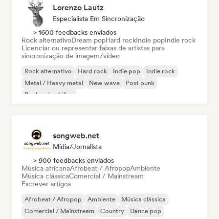
Lorenzo Lautz
Especialista Em Sincronização
> 1600 feedbacks enviados
Rock alternativo
Dream pop
Hard rock
Indie pop
Indie rock
Licenciar ou representar faixas de artistas para
sincronização de imagem/vídeo
Rock alternativo
Hard rock
Indie pop
Indie rock
Metal / Heavy metal
New wave
Post punk
Rock psicodélico
songweb.net
Mídia/Jornalista
> 900 feedbacks enviados
Música africana
Afrobeat / Afropop
Ambiente
Música clássica
Comercial / Mainstream
Escrever artigos
Afrobeat / Afropop
Ambiente
Música clássica
Comercial / Mainstream
Country
Dance pop