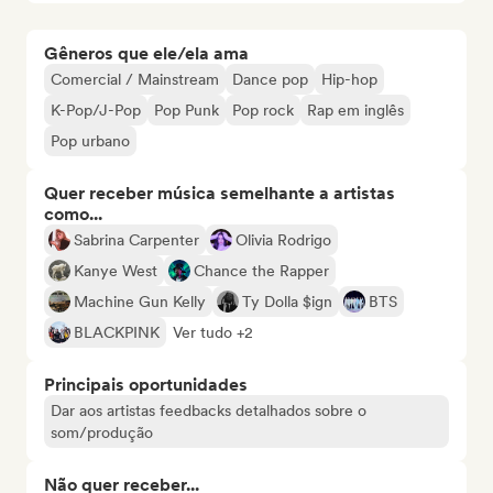
Gêneros que ele/ela ama
Comercial / Mainstream
Dance pop
Hip-hop
K-Pop/J-Pop
Pop Punk
Pop rock
Rap em inglês
Pop urbano
Quer receber música semelhante a artistas
como...
Sabrina Carpenter
Olivia Rodrigo
Kanye West
Chance the Rapper
Machine Gun Kelly
Ty Dolla $ign
BTS
BLACKPINK
Ver tudo +2
Principais oportunidades
Dar aos artistas feedbacks detalhados sobre o
som/produção
Não quer receber...