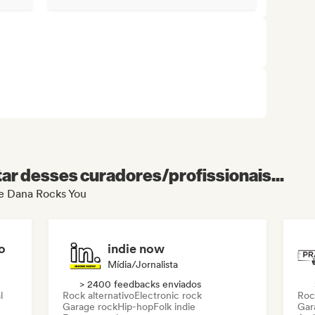
r desses curadores/profissionais...
de Dana Rocks You
o
indie now
Mídia/Jornalista
> 2400 feedbacks enviados
l
Rock alternativo
Electronic rock
Roc
Garage rock
Hip-hop
Folk indie
Gar