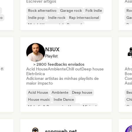
Escrever artigos
Assi
k
Rock alternativo
Garage rock
Folk indie
Roc
vo
Indie pop
Indie rock
Rap internacional
Ga
Metal / Heavy metal
Pop rock
Re
N3UX
Playlist
> 2800 feedbacks enviados
fi
Acid House
Ambiente
Chill out
Deep house
Afr
Eletrônica
Bos
Adicionar artistas às minhas playlists de
Com
maior impacto
Assi
Acid House
Ambiente
Deep house
Bea
House music
Indie Dance
Chi
Melodic & Progressive House
Minimal
Co
Organic House / Downtempo
Da
songweb.net