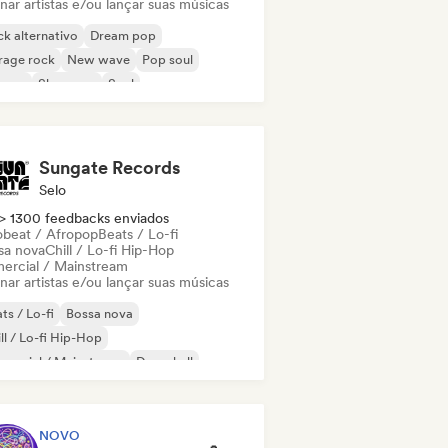
nar artistas e/ou lançar suas músicas
k alternativo
Dream pop
rage rock
New wave
Pop soul
ggae
Shoegaze
Soul
Sungate Records
Selo
> 1300 feedbacks enviados
obeat / Afropop
Beats / Lo-fi
sa nova
Chill / Lo-fi Hip-Hop
ercial / Mainstream
nar artistas e/ou lançar suas músicas
ts / Lo-fi
Bossa nova
ll / Lo-fi Hip-Hop
mercial / Mainstream
Dancehall
nce pop
Hip-hop
Pop soul
NOVO