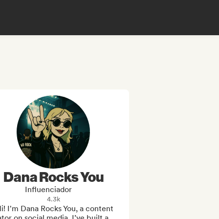
Dana Rocks You
Influenciador
4.3k
i! I'm Dana Rocks You, a content 
tor on social media. I’ve built a 