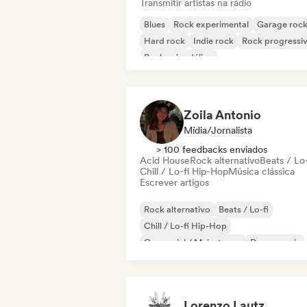
Transmitir artistas na rádio
Blues
Rock experimental
Garage roc
Hard rock
Indie rock
Rock progressi
Rock psicodélico
Rock & Roll / Rock Clássico
Zoila Antonio
Mídia/Jornalista
> 100 feedbacks enviados
Acid House
Rock alternativo
Beats / Lo-
Chill / Lo-fi Hip-Hop
Música clássica
Escrever artigos
Rock alternativo
Beats / Lo-fi
Chill / Lo-fi Hip-Hop
Comercial / Mainstream
Dance music
Disco
Dream pop
House music
Lorenzo Lautz