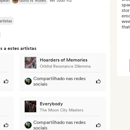
pelin
Guns N' Roses
Ver tudo +12
spa
stor
emot
rtistas
week
that
 a estes artistas
Hoarders of Memories
Orbital Resonance Dilemma
Compartilhado nas redes
sociais
Everybody
The Moon City Masters
Compartilhado nas redes
sociais