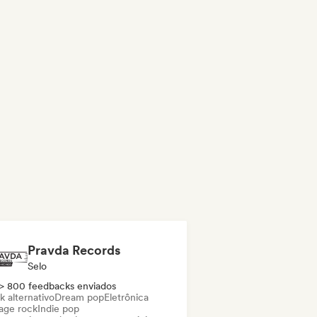
Pravda Records
Selo
> 800 feedbacks enviados
k alternativo
Dream pop
Eletrônica
age rock
Indie pop