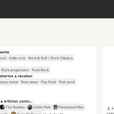
mente
rock
Indie rock
Rock & Roll / Rock Clássico
Rock progressivo
Punk Rock
abertos a receber
Heavy metal
New wave
Pop Punk
Post punk
 artistas como...
The Beatles
Linkin Park
Fleetwood Mac
🎸 H
crea