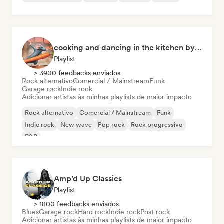
cooking and dancing in the kitchen by Cookfy
Playlist
> 3900 feedbacks enviados
Rock alternativo
Comercial / Mainstream
Funk
Garage rock
Indie rock
Adicionar artistas às minhas playlists de maior impacto
Rock alternativo
Comercial / Mainstream
Funk
Indie rock
New wave
Pop rock
Rock progressivo
R&B
Amp’d Up Classics
Playlist
> 1800 feedbacks enviados
Blues
Garage rock
Hard rock
Indie rock
Post rock
Adicionar artistas às minhas playlists de maior impacto