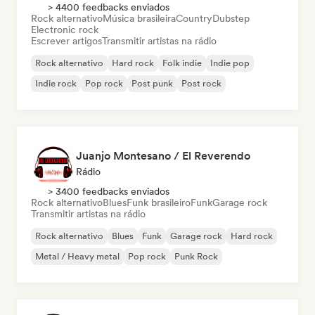
> 4400 feedbacks enviados
Rock alternativo
Música brasileira
Country
Dubstep
Electronic rock
Escrever artigos
Transmitir artistas na rádio
Rock alternativo
Hard rock
Folk indie
Indie pop
Indie rock
Pop rock
Post punk
Post rock
Juanjo Montesano / El Reverendo
Rádio
> 3400 feedbacks enviados
Rock alternativo
Blues
Funk brasileiro
Funk
Garage rock
Transmitir artistas na rádio
Rock alternativo
Blues
Funk
Garage rock
Hard rock
Metal / Heavy metal
Pop rock
Punk Rock