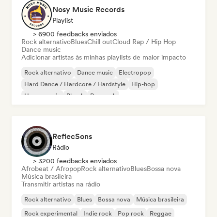
Nosy Music Records
Playlist
> 6900 feedbacks enviados
Rock alternativo
Blues
Chill out
Cloud Rap / Hip Hop
Dance music
Adicionar artistas às minhas playlists de maior impacto
Rock alternativo
Dance music
Electropop
Hard Dance / Hardcore / Hardstyle
Hip-hop
House music
Phonk
Pop rock
ReflecSons
Rádio
> 3200 feedbacks enviados
Afrobeat / Afropop
Rock alternativo
Blues
Bossa nova
Música brasileira
Transmitir artistas na rádio
Rock alternativo
Blues
Bossa nova
Música brasileira
Rock experimental
Indie rock
Pop rock
Reggae