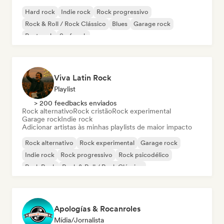
Hard rock
Indie rock
Rock progressivo
Rock & Roll / Rock Clássico
Blues
Garage rock
Post rock
Surf rock
Viva Latin Rock
Playlist
> 200 feedbacks enviados
Rock alternativo
Rock cristão
Rock experimental
Garage rock
Indie rock
Adicionar artistas às minhas playlists de maior impacto
Rock alternativo
Rock experimental
Garage rock
Indie rock
Rock progressivo
Rock psicodélico
Punk Rock
Rock & Roll / Rock Clássico
Apologías & Rocanroles
Mídia/Jornalista