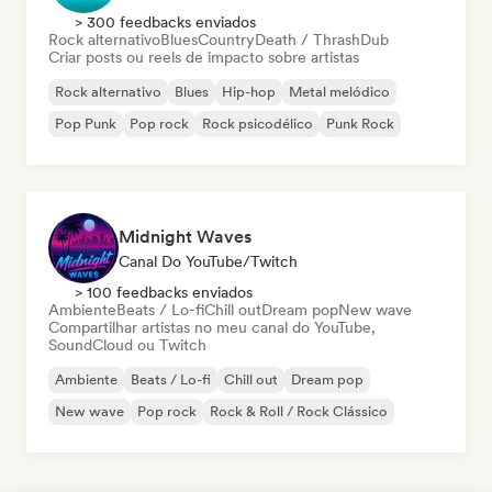
> 300 feedbacks enviados
Rock alternativo
Blues
Country
Death / Thrash
Dub
Criar posts ou reels de impacto sobre artistas
Rock alternativo
Blues
Hip-hop
Metal melódico
Pop Punk
Pop rock
Rock psicodélico
Punk Rock
Midnight Waves
Canal Do YouTube/Twitch
> 100 feedbacks enviados
Ambiente
Beats / Lo-fi
Chill out
Dream pop
New wave
Compartilhar artistas no meu canal do YouTube,
SoundCloud ou Twitch
Ambiente
Beats / Lo-fi
Chill out
Dream pop
New wave
Pop rock
Rock & Roll / Rock Clássico