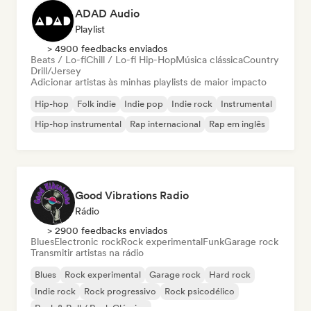
ADAD Audio
Playlist
> 4900 feedbacks enviados
Beats / Lo-fi
Chill / Lo-fi Hip-Hop
Música clássica
Country
Drill/Jersey
Adicionar artistas às minhas playlists de maior impacto
Hip-hop
Folk indie
Indie pop
Indie rock
Instrumental
Hip-hop instrumental
Rap internacional
Rap em inglês
Good Vibrations Radio
Rádio
> 2900 feedbacks enviados
Blues
Electronic rock
Rock experimental
Funk
Garage rock
Transmitir artistas na rádio
Blues
Rock experimental
Garage rock
Hard rock
Indie rock
Rock progressivo
Rock psicodélico
Rock & Roll / Rock Clássico