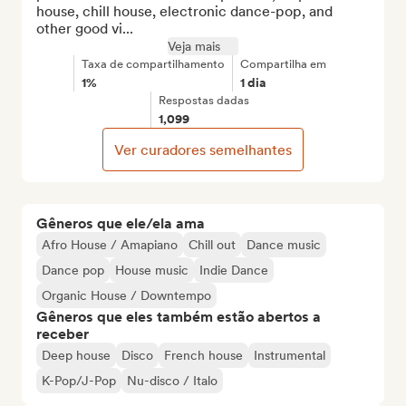
house, chill house, electronic dance-pop, and 
other good vi...
Veja mais
Taxa de compartilhamento
Compartilha em
1%
1 dia
Respostas dadas
1,099
Ver curadores semelhantes
Gêneros que ele/ela ama
Afro House / Amapiano
Chill out
Dance music
Dance pop
House music
Indie Dance
Organic House / Downtempo
Gêneros que eles também estão abertos a
receber
Deep house
Disco
French house
Instrumental
K-Pop/J-Pop
Nu-disco / Italo