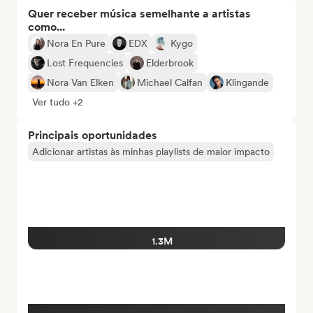
Quer receber música semelhante a artistas
como...
Nora En Pure
EDX
Kygo
Lost Frequencies
Elderbrook
Nora Van Elken
Michael Calfan
Klingande
Ver tudo +2
Principais oportunidades
Adicionar artistas às minhas playlists de maior impacto
1.3M