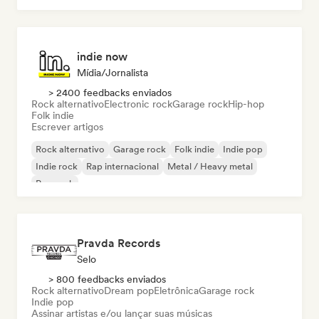
indie now
Mídia/Jornalista
> 2400 feedbacks enviados
Rock alternativo
Electronic rock
Garage rock
Hip-hop
Folk indie
Escrever artigos
Rock alternativo
Garage rock
Folk indie
Indie pop
Indie rock
Rap internacional
Metal / Heavy metal
Pop rock
Pravda Records
Selo
> 800 feedbacks enviados
Rock alternativo
Dream pop
Eletrônica
Garage rock
Indie pop
Assinar artistas e/ou lançar suas músicas