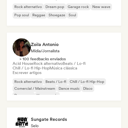
Rock alternativo
Dream pop
Garage rock
New wave
Pop soul
Reggae
Shoegaze
Soul
Zoila Antonio
Mídia/Jornalista
> 100 feedbacks enviados
Acid House
Rock alternativo
Beats / Lo-fi
Chill / Lo-fi Hip-Hop
Música clássica
Escrever artigos
Rock alternativo
Beats / Lo-fi
Chill / Lo-fi Hip-Hop
Comercial / Mainstream
Dance music
Disco
Dream pop
House music
Sungate Records
Selo