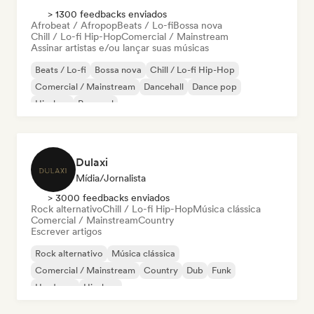
> 1300 feedbacks enviados
Afrobeat / Afropop
Beats / Lo-fi
Bossa nova
Chill / Lo-fi Hip-Hop
Comercial / Mainstream
Assinar artistas e/ou lançar suas músicas
Beats / Lo-fi
Bossa nova
Chill / Lo-fi Hip-Hop
Comercial / Mainstream
Dancehall
Dance pop
Hip-hop
Pop soul
Dulaxi
Mídia/Jornalista
> 3000 feedbacks enviados
Rock alternativo
Chill / Lo-fi Hip-Hop
Música clássica
Comercial / Mainstream
Country
Escrever artigos
Rock alternativo
Música clássica
Comercial / Mainstream
Country
Dub
Funk
Hardcore
Hip-hop