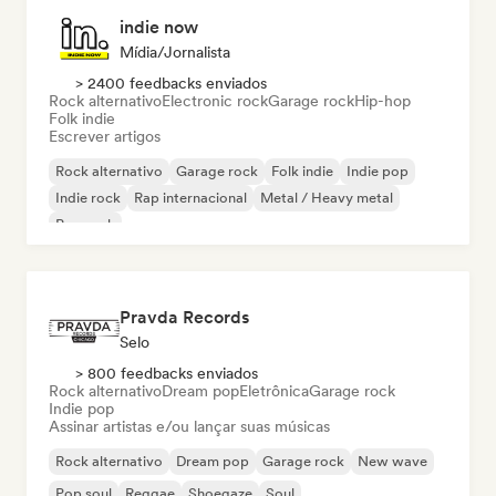
indie now
Mídia/Jornalista
> 2400 feedbacks enviados
Rock alternativo
Electronic rock
Garage rock
Hip-hop
Folk indie
Escrever artigos
Rock alternativo
Garage rock
Folk indie
Indie pop
Indie rock
Rap internacional
Metal / Heavy metal
Pop rock
Pravda Records
Selo
> 800 feedbacks enviados
Rock alternativo
Dream pop
Eletrônica
Garage rock
Indie pop
Assinar artistas e/ou lançar suas músicas
Rock alternativo
Dream pop
Garage rock
New wave
Pop soul
Reggae
Shoegaze
Soul