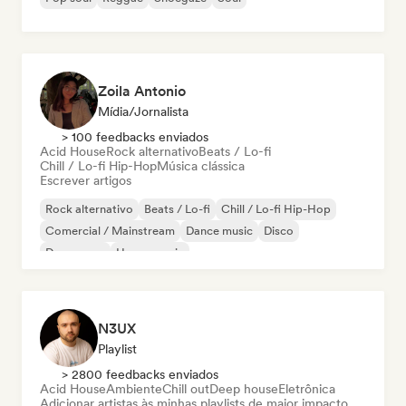
Zoila Antonio
Mídia/Jornalista
> 100 feedbacks enviados
Acid House
Rock alternativo
Beats / Lo-fi
Chill / Lo-fi Hip-Hop
Música clássica
Escrever artigos
Rock alternativo
Beats / Lo-fi
Chill / Lo-fi Hip-Hop
Comercial / Mainstream
Dance music
Disco
Dream pop
House music
N3UX
Playlist
> 2800 feedbacks enviados
Acid House
Ambiente
Chill out
Deep house
Eletrônica
Adicionar artistas às minhas playlists de maior impacto