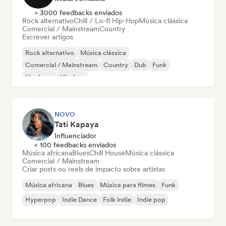
> 3000 feedbacks enviados
Rock alternativo
Chill / Lo-fi Hip-Hop
Música clássica
Comercial / Mainstream
Country
Escrever artigos
Rock alternativo
Música clássica
Comercial / Mainstream
Country
Dub
Funk
Hardcore
Hip-hop
NOVO
Tati Kapaya
Influenciador
< 100 feedbacks enviados
Música africana
Blues
Chill House
Música clássica
Comercial / Mainstream
Criar posts ou reels de impacto sobre artistas
Música africana
Blues
Música para filmes
Funk
Hyperpop
Indie Dance
Folk indie
Indie pop