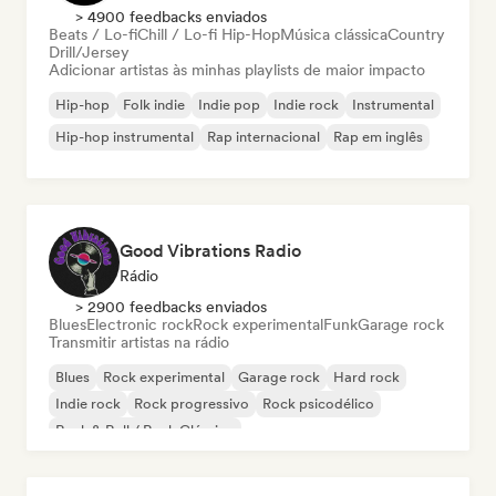
> 4900 feedbacks enviados
Beats / Lo-fi
Chill / Lo-fi Hip-Hop
Música clássica
Country
Drill/Jersey
Adicionar artistas às minhas playlists de maior impacto
Hip-hop
Folk indie
Indie pop
Indie rock
Instrumental
Hip-hop instrumental
Rap internacional
Rap em inglês
Good Vibrations Radio
Rádio
> 2900 feedbacks enviados
Blues
Electronic rock
Rock experimental
Funk
Garage rock
Transmitir artistas na rádio
Blues
Rock experimental
Garage rock
Hard rock
Indie rock
Rock progressivo
Rock psicodélico
Rock & Roll / Rock Clássico