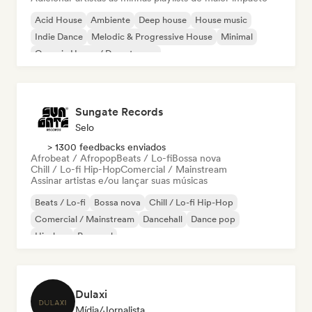
Acid House
Ambiente
Deep house
House music
Indie Dance
Melodic & Progressive House
Minimal
Organic House / Downtempo
Sungate Records
Selo
> 1300 feedbacks enviados
Afrobeat / Afropop
Beats / Lo-fi
Bossa nova
Chill / Lo-fi Hip-Hop
Comercial / Mainstream
Assinar artistas e/ou lançar suas músicas
Beats / Lo-fi
Bossa nova
Chill / Lo-fi Hip-Hop
Comercial / Mainstream
Dancehall
Dance pop
Hip-hop
Pop soul
Dulaxi
Mídia/Jornalista