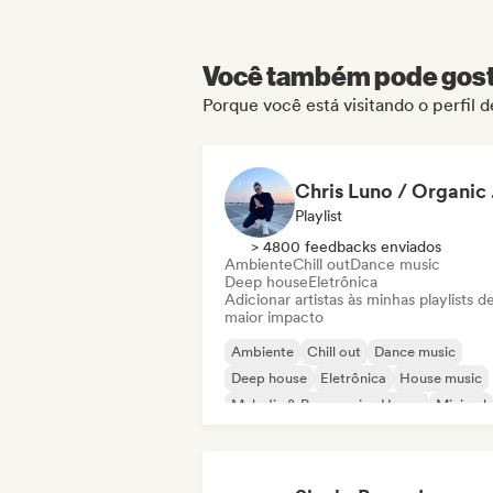
Você também pode gosta
Porque você está visitando o perfil 
Chr
Playlist
> 4800 feedbacks enviados
Ambiente
Chill out
Dance music
Deep house
Eletrônica
Adicionar artistas às minhas playlists d
maior impacto
Ambiente
Chill out
Dance music
Deep house
Eletrônica
House music
Melodic & Progressive House
Minimal