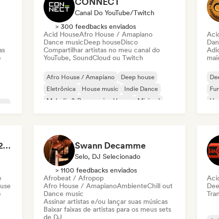
CONNECT
Canal Do YouTube/Twitch
> 300 feedbacks enviados
Acid House
Afro House / Amapiano
Aci
Dance music
Deep house
Disco
Dan
as
Compartilhar artistas no meu canal do
Adic
e
YouTube, SoundCloud ou Twitch
mai
Afro House / Amapiano
Deep house
De
Eletrônica
House music
Indie Dance
Fun
Melodic & Progressive House
Minimal
Ho
use
Organic House / Downtempo
Mel
Or
The house of HOUSE 2026 🏠 (by J.Rooms)
Swann Decamme
Selo, DJ Selecionado
> 1100 feedbacks enviados
e
Afrobeat / Afropop
Aci
ouse
Afro House / Amapiano
Ambiente
Chill out
Dee
e
Dance music
Tran
Assinar artistas e/ou lançar suas músicas
Baixar faixas de artistas para os meus sets
de DJ