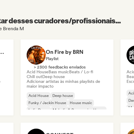
r desses curadores/profissionais...
de Brenda M
is Luno / Organic House
On Fire by BRN
Playlist
> 2300 feedbacks enviados
Acid House
Bass music
Beats / Lo-fi
Aci
Chill out
Deep house
Beat
e
Adicionar artistas às minhas playlists de
Escr
maior impacto
Ac
Acid House
Deep house
Da
Funky / Jackin House
House music
Mel
Indie Dance
Melodic & Progressive House
Minimal
Tech House