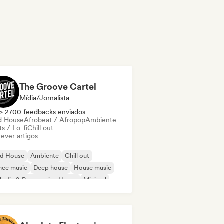
The Groove Cartel
Mídia/Jornalista
> 2700 feedbacks enviados
d House
Afrobeat / Afropop
Ambiente
s / Lo-fi
Chill out
ever artigos
id House
Ambiente
Chill out
nce music
Deep house
House music
odic & Progressive House
Minimal