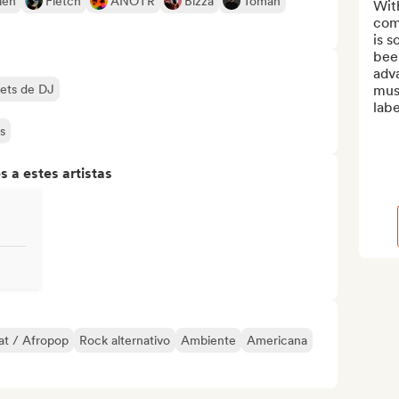
léh
Fletch
ANOTR
Bizza
Toman
With
com
is s
been
adva
sets de DJ
mus
labe
s
 a estes artistas
at / Afropop
Rock alternativo
Ambiente
Americana