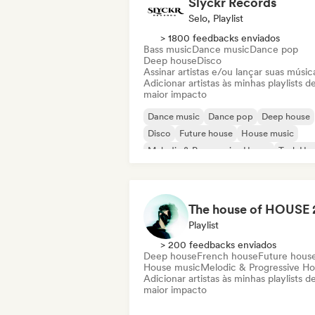
Slyckr Records
Selo, Playlist
> 1800 feedbacks enviados
Bass music
Dance music
Dance pop
Deep house
Disco
Assinar artistas e/ou lançar suas músic
Adicionar artistas às minhas playlists d
maior impacto
Dance music
Dance pop
Deep house
Disco
Future house
House music
Melodic & Progressive House
Tech Ho
Playlist
> 200 feedbacks enviados
Deep house
French house
Future hous
House music
Melodic & Progressive H
Adicionar artistas às minhas playlists d
maior impacto