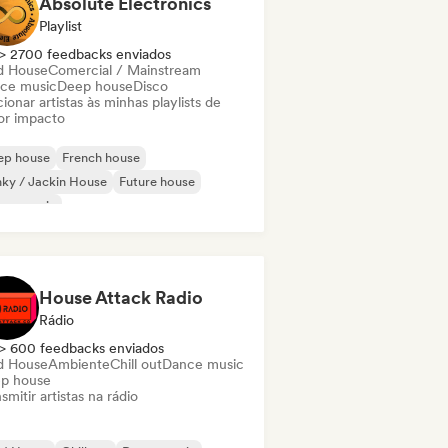
Absolute Electronics
Playlist
> 2700 feedbacks enviados
d House
Comercial / Mainstream
ce music
Deep house
Disco
ionar artistas às minhas playlists de
or impacto
ep house
French house
ky / Jackin House
Future house
use music
odic & Progressive House
Minimal
ganic House / Downtempo
House Attack Radio
Rádio
> 600 feedbacks enviados
d House
Ambiente
Chill out
Dance music
p house
smitir artistas na rádio