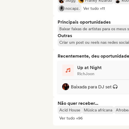
Slugg
Franky Rizardo
Roo
nocapz.
Ver tudo +11
Principais oportunidades
Baixar faixas de artistas para os meus 
Outras
Criar um post ou reels nas redes sociai
Recentemente, deu oportunidades
Up at Night
RichJoon
Baixada para DJ set
Não quer receber...
Acid House
Música africana
Afrobe
Ver tudo +96