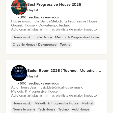
Best Progressive House 2026
Playlist
> 300 feedbacks enviados
House music
Indie Dance
Melodic & Progressive House
Organic House / Downtempo
Techno
Adicionar artistas às minhas playlists de maior impacto
House music
Indie Dance
Melodic & Progressive House
Organic House / Downtempo
Techno
Boiler Room 2026 ( Techno , Melodic , Underground )
Playlist
> 500 feedbacks enviados
Acid House
Bass music
Eletrônica
House music
Melodic & Progressive House
Adicionar artistas às minhas playlists de maior impacto
House music
Melodic & Progressive House
Minimal
Nouvelle scene
Tech House
Techno
Acid House