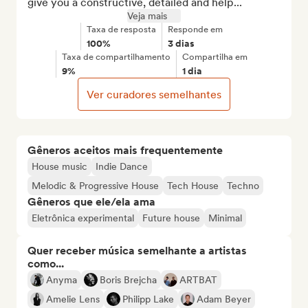
give you a constructive, detailed and help...
Veja mais
Taxa de resposta
Responde em
100%
3 dias
Taxa de compartilhamento
Compartilha em
9%
1 dia
Ver curadores semelhantes
Gêneros aceitos mais frequentemente
House music
Indie Dance
Melodic & Progressive House
Tech House
Techno
Gêneros que ele/ela ama
Eletrônica experimental
Future house
Minimal
Quer receber música semelhante a artistas
como...
Anyma
Boris Brejcha
ARTBAT
Amelie Lens
Philipp Lake
Adam Beyer