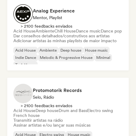
Analog Experience
Mentor, Playlist
> 2100 feedbacks enviados
Acid House
Ambiente
Chill House
Dance music
Dance pop
Dar conselhos detalhados/construtivos aos artistas
Adicionar artistas às minhas playlists de maior impacto
Acid House
Ambiente
Deep house
House music
Indie Dance
Melodic & Progressive House
Minimal
Tech House
Protomotorik Records
Selo, Rádio
> 2100 feedbacks enviados
Acid House
Deep house
Drum and Bass
Electro swing
French house
Transmitir artistas na rádio
Assinar artistas e/ou lançar suas músicas
Acid House
Electro swing
House music