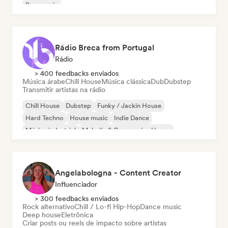
Bass music
Rádio Breca from Portugal
Rádio
> 400 feedbacks enviados
Música árabe
Chill House
Música clássica
Dub
Dubstep
Transmitir artistas na rádio
Chill House
Dubstep
Funky / Jackin House
Hard Techno
House music
Indie Dance
Música industrial
Melodic & Progressive House
Angelabologna - Content Creator
Influenciador
> 300 feedbacks enviados
Rock alternativo
Chill / Lo-fi Hip-Hop
Dance music
Deep house
Eletrônica
Criar posts ou reels de impacto sobre artistas