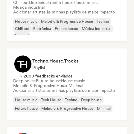
Chill out
Eletrônica
French house
House music
Música industrial
Adicionar artistas às minhas playlists de maior impacto
House music
Melodic & Progressive House
Techno
Chill out
Eletrônica
French house
Música industrial
Minimal
Techno.House.Tracks
Playlist
> 2000 feedbacks enviados
Deep house
Future house
House music
Melodic & Progressive House
Minimal
Adicionar artistas às minhas playlists de maior impacto
House music
Tech House
Techno
Deep house
Future house
Melodic & Progressive House
Minimal