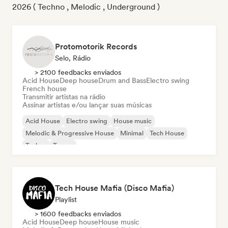
2026 ( Techno , Melodic , Underground )
Protomotorik Records
Selo, Rádio
> 2100 feedbacks enviados
Acid House
Deep house
Drum and Bass
Electro swing
French house
Transmitir artistas na rádio
Assinar artistas e/ou lançar suas músicas
Acid House
Electro swing
House music
Melodic & Progressive House
Minimal
Tech House
Techno
Trance
Tech House Mafia (Disco Mafia)
Playlist
> 1600 feedbacks enviados
Acid House
Deep house
House music