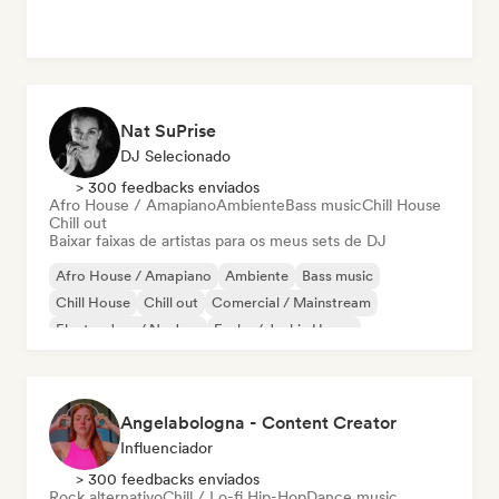
Nat SuPrise
DJ Selecionado
> 300 feedbacks enviados
Afro House / Amapiano
Ambiente
Bass music
Chill House
Chill out
Baixar faixas de artistas para os meus sets de DJ
Afro House / Amapiano
Ambiente
Bass music
Chill House
Chill out
Comercial / Mainstream
Electro Jazz / Nu Jazz
Funky / Jackin House
Angelabologna - Content Creator
Influenciador
> 300 feedbacks enviados
Rock alternativo
Chill / Lo-fi Hip-Hop
Dance music