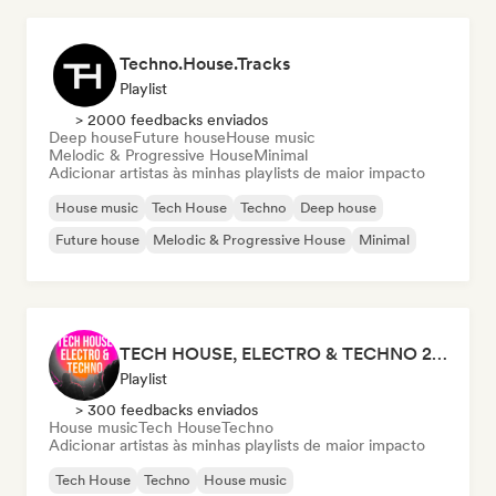
Techno.House.Tracks
Playlist
> 2000 feedbacks enviados
Deep house
Future house
House music
Melodic & Progressive House
Minimal
Adicionar artistas às minhas playlists de maior impacto
House music
Tech House
Techno
Deep house
Future house
Melodic & Progressive House
Minimal
TECH HOUSE, ELECTRO & TECHNO 2026 (by Honey, everywhere)
Playlist
> 300 feedbacks enviados
House music
Tech House
Techno
Adicionar artistas às minhas playlists de maior impacto
Tech House
Techno
House music