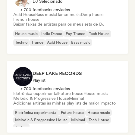
DJ Selecionado
> 700 feedbacks enviados
Acid House
Bass music
Dance music
Deep house
French house
Baixar faixas de artistas para os meus sets de DJ
House music
Indie Dance
Psy-Trance
Tech House
Techno
Trance
Acid House
Bass music
DEEP LAKE RECORDS
Playlist
> 700 feedbacks enviados
Eletrônica experimental
Future house
House music
Melodic & Progressive House
Minimal
Adicionar artistas às minhas playlists de maior impacto
Eletrônica experimental
Future house
House music
Melodic & Progressive House
Minimal
Tech House
Techno