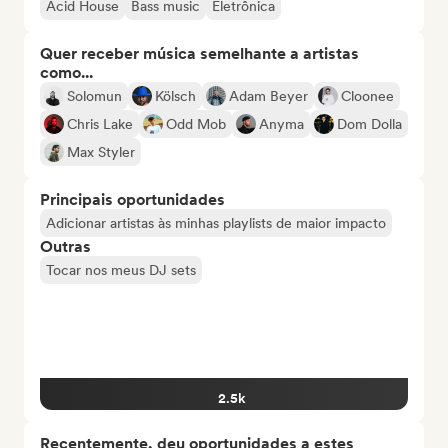
Acid House
Bass music
Eletrônica
Quer receber música semelhante a artistas
como...
Solomun
Kölsch
Adam Beyer
Cloonee
Chris Lake
Odd Mob
Anyma
Dom Dolla
Max Styler
Principais oportunidades
Adicionar artistas às minhas playlists de maior impacto
Outras
Tocar nos meus DJ sets
2.5k
Recentemente, deu oportunidades a estes