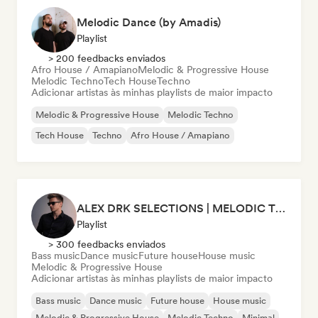
Melodic Dance (by Amadis)
Playlist
> 200 feedbacks enviados
Afro House / Amapiano
Melodic & Progressive House
Melodic Techno
Tech House
Techno
Adicionar artistas às minhas playlists de maior impacto
Melodic & Progressive House
Melodic Techno
Tech House
Techno
Afro House / Amapiano
ALEX DRK SELECTIONS | MELODIC TECHNO | TECH HOUSE | BASS HOUSE
Playlist
> 300 feedbacks enviados
Bass music
Dance music
Future house
House music
Melodic & Progressive House
Adicionar artistas às minhas playlists de maior impacto
Bass music
Dance music
Future house
House music
Melodic & Progressive House
Melodic Techno
Minimal