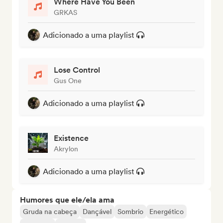
Where Have You Been
GRKAS
Adicionado a uma playlist
Lose Control
Gus One
Adicionado a uma playlist
Existence
Akrylon
Adicionado a uma playlist
Humores que ele/ela ama
Gruda na cabeça
Dançável
Sombrio
Energético