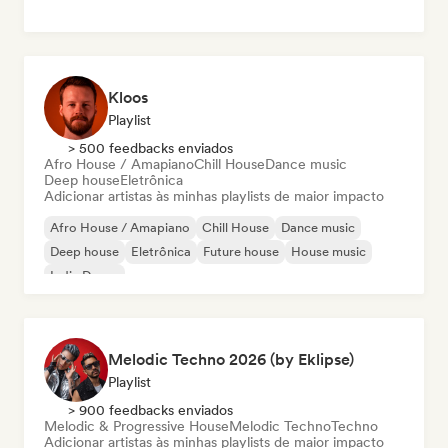
Kloos
Playlist
> 500 feedbacks enviados
Afro House / Amapiano
Chill House
Dance music
Deep house
Eletrônica
Adicionar artistas às minhas playlists de maior impacto
Afro House / Amapiano
Chill House
Dance music
Deep house
Eletrônica
Future house
House music
Indie Dance
Melodic Techno 2026 (by Eklipse)
Playlist
> 900 feedbacks enviados
Melodic & Progressive House
Melodic Techno
Techno
Adicionar artistas às minhas playlists de maior impacto