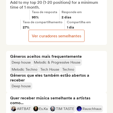
Add to my top 20 (1-20 positions) for a minimum 
time of 1 month.
Taxa de resposta
Responde em
95%
2 dias
Taxa de compartilhamento
Compartilha em
27%
1 dia
Ver curadores semelhantes
Gêneros aceitos mais frequentemente
Deep house
Melodic & Progressive House
Melodic Techno
Tech House
Techno
Gêneros que eles também estão abertos a
receber
Deep house
Quer receber música semelhante a artistas
como...
ARTBAT
Es.Ka
TiM TASTE
Rauschhaus