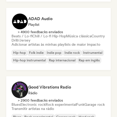
ADAD Audio
Playlist
> 4900 feedbacks enviados
Beats / Lo-fi
Chill / Lo-fi Hip-Hop
Música clássica
Country
Drill/Jersey
Adicionar artistas às minhas playlists de maior impacto
Hip-hop
Folk indie
Indie pop
Indie rock
Instrumental
Hip-hop instrumental
Rap internacional
Rap em inglês
Good Vibrations Radio
Rádio
> 2900 feedbacks enviados
Blues
Electronic rock
Rock experimental
Funk
Garage rock
Transmitir artistas na rádio
Blues
Rock experimental
Garage rock
Hard rock