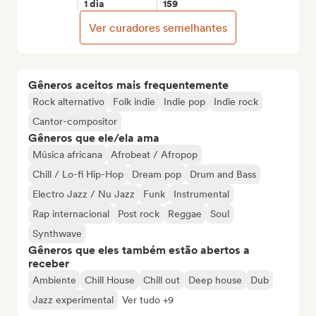
1 dia
159
Ver curadores semelhantes
Gêneros aceitos mais frequentemente
Rock alternativo
Folk indie
Indie pop
Indie rock
Cantor-compositor
Gêneros que ele/ela ama
Música africana
Afrobeat / Afropop
Chill / Lo-fi Hip-Hop
Dream pop
Drum and Bass
Electro Jazz / Nu Jazz
Funk
Instrumental
Rap internacional
Post rock
Reggae
Soul
Synthwave
Gêneros que eles também estão abertos a
receber
Ambiente
Chill House
Chill out
Deep house
Dub
Jazz experimental
Ver tudo +9