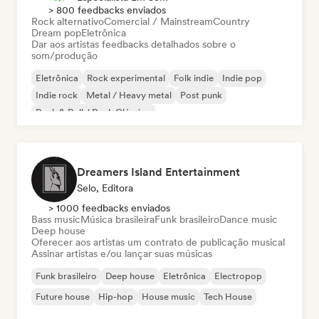
> 800 feedbacks enviados
Rock alternativo
Comercial / Mainstream
Country
Dream pop
Eletrônica
Dar aos artistas feedbacks detalhados sobre o
som/produção
Eletrônica
Rock experimental
Folk indie
Indie pop
Indie rock
Metal / Heavy metal
Post punk
Rock & Roll / Rock Clássico
Dreamers Island Entertainment
Selo, Editora
> 1000 feedbacks enviados
Bass music
Música brasileira
Funk brasileiro
Dance music
Deep house
Oferecer aos artistas um contrato de publicação musical
Assinar artistas e/ou lançar suas músicas
Funk brasileiro
Deep house
Eletrônica
Electropop
Future house
Hip-hop
House music
Tech House