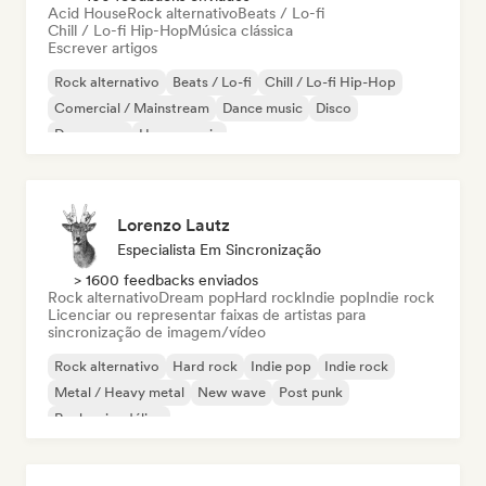
Acid House
Rock alternativo
Beats / Lo-fi
Chill / Lo-fi Hip-Hop
Música clássica
Escrever artigos
Rock alternativo
Beats / Lo-fi
Chill / Lo-fi Hip-Hop
Comercial / Mainstream
Dance music
Disco
Dream pop
House music
Lorenzo Lautz
Especialista Em Sincronização
> 1600 feedbacks enviados
Rock alternativo
Dream pop
Hard rock
Indie pop
Indie rock
Licenciar ou representar faixas de artistas para
sincronização de imagem/vídeo
Rock alternativo
Hard rock
Indie pop
Indie rock
Metal / Heavy metal
New wave
Post punk
Rock psicodélico