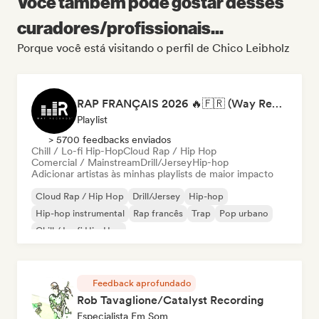
Você também pode gostar desses
curadores/profissionais...
Porque você está visitando o perfil de Chico Leibholz
RAP FRANÇAIS 2026 🔥🇫🇷 (Way Records)
Playlist
> 5700 feedbacks enviados
Chill / Lo-fi Hip-Hop
Cloud Rap / Hip Hop
Comercial / Mainstream
Drill/Jersey
Hip-hop
Adicionar artistas às minhas playlists de maior impacto
Cloud Rap / Hip Hop
Drill/Jersey
Hip-hop
Hip-hop instrumental
Rap francês
Trap
Pop urbano
Chill / Lo-fi Hip-Hop
Feedback aprofundado
Rob Tavaglione/Catalyst Recording
Especialista Em Som