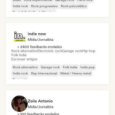
Indie rock
Rock progressivo
Rock psicodélico
Rock & Roll / Rock Clássico
indie now
Mídia/Jornalista
> 2400 feedbacks enviados
Rock alternativo
Electronic rock
Garage rock
Hip-hop
Folk indie
Escrever artigos
Rock alternativo
Garage rock
Folk indie
Indie pop
Indie rock
Rap internacional
Metal / Heavy metal
Pop rock
Zoila Antonio
Mídia/Jornalista
> 100 feedbacks enviados