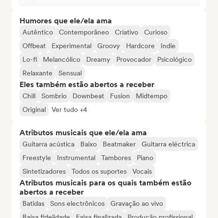
Humores que ele/ela ama
Autêntico
Contemporâneo
Criativo
Curioso
Offbeat
Experimental
Groovy
Hardcore
Indie
Lo-fi
Melancólico
Dreamy
Provocador
Psicológico
Relaxante
Sensual
Eles também estão abertos a receber
Chill
Sombrio
Downbeat
Fusion
Midtempo
Original
Ver tudo +4
Atributos musicais que ele/ela ama
Guitarra acústica
Baixo
Beatmaker
Guitarra eléctrica
Freestyle
Instrumental
Tambores
Piano
Sintetizadores
Todos os suportes
Vocais
Atributos musicais para os quais também estão
abertos a receber
Batidas
Sons electrônicos
Gravação ao vivo
Baixa fidelidade
Faixa finalizada
Produção profissional