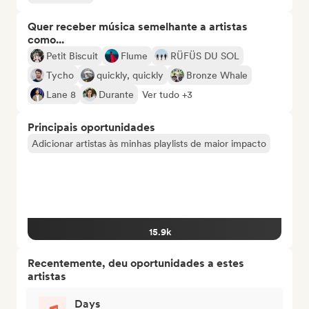
Quer receber música semelhante a artistas
como...
Petit Biscuit
Flume
RÜFÜS DU SOL
Tycho
quickly, quickly
Bronze Whale
Lane 8
Durante
Ver tudo +3
Principais oportunidades
Adicionar artistas às minhas playlists de maior impacto
15.9k
Recentemente, deu oportunidades a estes
artistas
Days