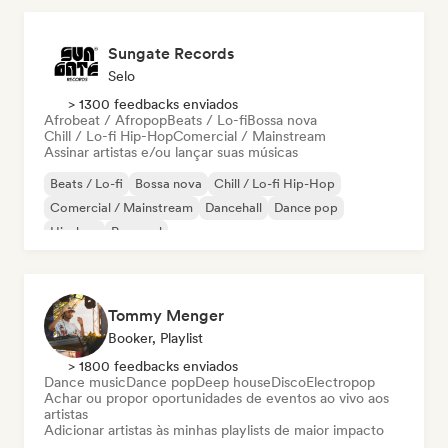
Sungate Records
Selo
> 1300 feedbacks enviados
Afrobeat / Afropop
Beats / Lo-fi
Bossa nova
Chill / Lo-fi Hip-Hop
Comercial / Mainstream
Assinar artistas e/ou lançar suas músicas
Beats / Lo-fi
Bossa nova
Chill / Lo-fi Hip-Hop
Comercial / Mainstream
Dancehall
Dance pop
Hip-hop
Pop soul
Tommy Menger
Booker, Playlist
> 1800 feedbacks enviados
Dance music
Dance pop
Deep house
Disco
Electropop
Achar ou propor oportunidades de eventos ao vivo aos
artistas
Adicionar artistas às minhas playlists de maior impacto