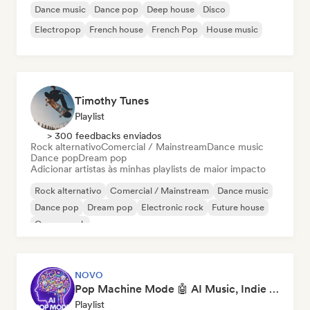
Dance music
Dance pop
Deep house
Disco
Electropop
French house
French Pop
House music
Timothy Tunes
Playlist
> 300 feedbacks enviados
Rock alternativo
Comercial / Mainstream
Dance music
Dance pop
Dream pop
Adicionar artistas às minhas playlists de maior impacto
Rock alternativo
Comercial / Mainstream
Dance music
Dance pop
Dream pop
Electronic rock
Future house
Garage rock
NOVO
Pop Machine Mode 🤖 AI Music, Indie Pop & Dream Pop
Playlist