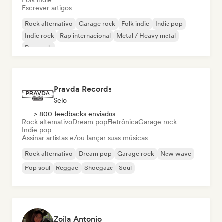
Folk indie
Escrever artigos
Rock alternativo
Garage rock
Folk indie
Indie pop
Indie rock
Rap internacional
Metal / Heavy metal
Pop rock
Pravda Records
Selo
> 800 feedbacks enviados
Rock alternativo
Dream pop
Eletrônica
Garage rock
Indie pop
Assinar artistas e/ou lançar suas músicas
Rock alternativo
Dream pop
Garage rock
New wave
Pop soul
Reggae
Shoegaze
Soul
Zoila Antonio