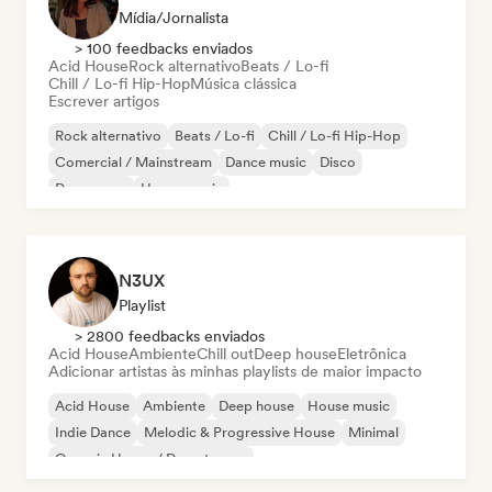
Mídia/Jornalista
> 100 feedbacks enviados
Acid House
Rock alternativo
Beats / Lo-fi
Chill / Lo-fi Hip-Hop
Música clássica
Escrever artigos
Rock alternativo
Beats / Lo-fi
Chill / Lo-fi Hip-Hop
Comercial / Mainstream
Dance music
Disco
Dream pop
House music
N3UX
Playlist
> 2800 feedbacks enviados
Acid House
Ambiente
Chill out
Deep house
Eletrônica
Adicionar artistas às minhas playlists de maior impacto
Acid House
Ambiente
Deep house
House music
Indie Dance
Melodic & Progressive House
Minimal
Organic House / Downtempo