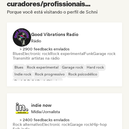
curadores/profissionais...
Porque você está visitando o perfil de Schni
Good Vibrations Radio
Rádio
> 2900 feedbacks enviados
Blues
Electronic rock
Rock experimental
Funk
Garage rock
Transmitir artistas na rádio
Blues
Rock experimental
Garage rock
Hard rock
Indie rock
Rock progressivo
Rock psicodélico
Rock & Roll / Rock Clássico
indie now
Mídia/Jornalista
> 2400 feedbacks enviados
Rock alternativo
Electronic rock
Garage rock
Hip-hop