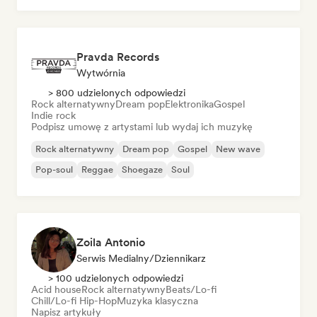
Pravda Records
Wytwórnia
> 800 udzielonych odpowiedzi
Rock alternatywny
Dream pop
Elektronika
Gospel
Indie rock
Podpisz umowę z artystami lub wydaj ich muzykę
Rock alternatywny
Dream pop
Gospel
New wave
Pop-soul
Reggae
Shoegaze
Soul
Zoila Antonio
Serwis Medialny/Dziennikarz
> 100 udzielonych odpowiedzi
Acid house
Rock alternatywny
Beats/Lo-fi
Chill/Lo-fi Hip-Hop
Muzyka klasyczna
Napisz artykuły