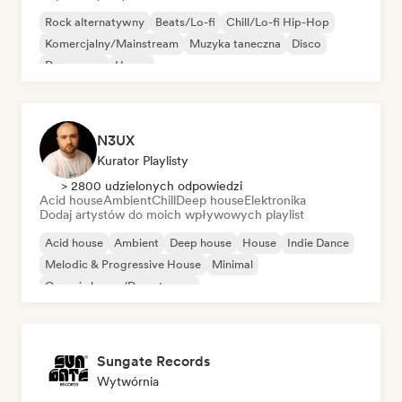
Rock alternatywny
Beats/Lo-fi
Chill/Lo-fi Hip-Hop
Komercjalny/Mainstream
Muzyka taneczna
Disco
Dream pop
House
N3UX
Kurator Playlisty
> 2800 udzielonych odpowiedzi
Acid house
Ambient
Chill
Deep house
Elektronika
Dodaj artystów do moich wpływowych playlist
Acid house
Ambient
Deep house
House
Indie Dance
Melodic & Progressive House
Minimal
Organic house/Downtempo
Sungate Records
Wytwórnia