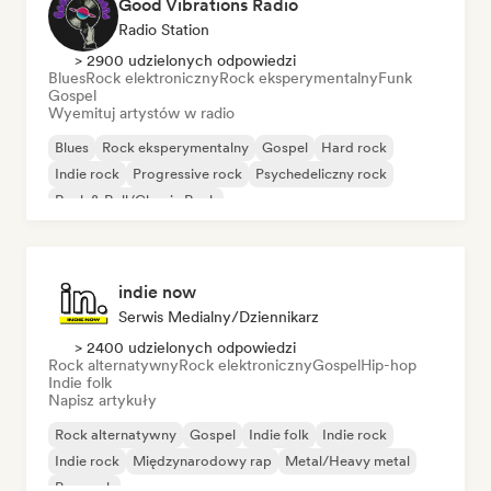
Good Vibrations Radio
Radio Station
> 2900 udzielonych odpowiedzi
Blues
Rock elektroniczny
Rock eksperymentalny
Funk
Gospel
Wyemituj artystów w radio
Blues
Rock eksperymentalny
Gospel
Hard rock
Indie rock
Progressive rock
Psychedeliczny rock
Rock & Roll/Classic Rock
indie now
Serwis Medialny/Dziennikarz
> 2400 udzielonych odpowiedzi
Rock alternatywny
Rock elektroniczny
Gospel
Hip-hop
Indie folk
Napisz artykuły
Rock alternatywny
Gospel
Indie folk
Indie rock
Indie rock
Międzynarodowy rap
Metal/Heavy metal
Pop rock