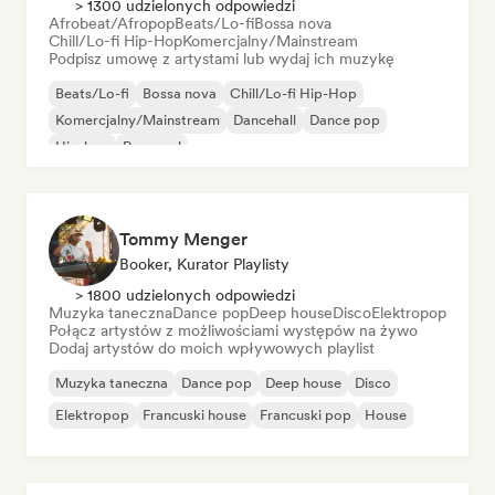
> 1300 udzielonych odpowiedzi
Afrobeat/Afropop
Beats/Lo-fi
Bossa nova
Chill/Lo-fi Hip-Hop
Komercjalny/Mainstream
Podpisz umowę z artystami lub wydaj ich muzykę
Beats/Lo-fi
Bossa nova
Chill/Lo-fi Hip-Hop
Komercjalny/Mainstream
Dancehall
Dance pop
Hip-hop
Pop-soul
Tommy Menger
Booker, Kurator Playlisty
> 1800 udzielonych odpowiedzi
Muzyka taneczna
Dance pop
Deep house
Disco
Elektropop
Połącz artystów z możliwościami występów na żywo
Dodaj artystów do moich wpływowych playlist
Muzyka taneczna
Dance pop
Deep house
Disco
Elektropop
Francuski house
Francuski pop
House