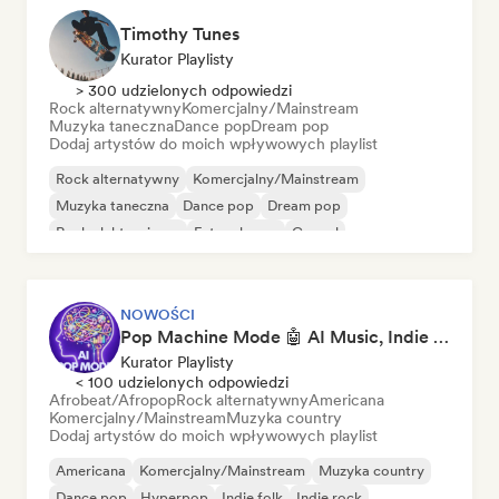
Timothy Tunes
Kurator Playlisty
> 300 udzielonych odpowiedzi
Rock alternatywny
Komercjalny/Mainstream
Muzyka taneczna
Dance pop
Dream pop
Dodaj artystów do moich wpływowych playlist
Rock alternatywny
Komercjalny/Mainstream
Muzyka taneczna
Dance pop
Dream pop
Rock elektroniczny
Future house
Gospel
NOWOŚCI
Pop Machine Mode 🤖 AI Music, Indie Pop & Dream Pop
Kurator Playlisty
< 100 udzielonych odpowiedzi
Afrobeat/Afropop
Rock alternatywny
Americana
Komercjalny/Mainstream
Muzyka country
Dodaj artystów do moich wpływowych playlist
Americana
Komercjalny/Mainstream
Muzyka country
Dance pop
Hyperpop
Indie folk
Indie rock