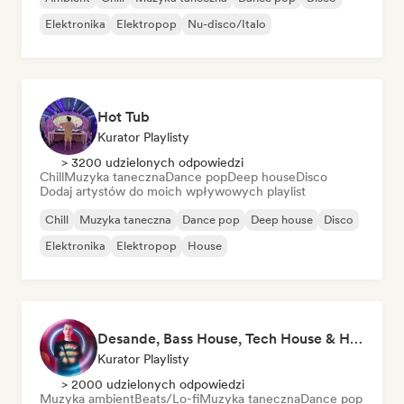
Elektronika
Elektropop
Nu-disco/Italo
Hot Tub
Kurator Playlisty
> 3200 udzielonych odpowiedzi
Chill
Muzyka taneczna
Dance pop
Deep house
Disco
Dodaj artystów do moich wpływowych playlist
Chill
Muzyka taneczna
Dance pop
Deep house
Disco
Elektronika
Elektropop
House
Desande, Bass House, Tech House & House 2021
Kurator Playlisty
> 2000 udzielonych odpowiedzi
Muzyka ambient
Beats/Lo-fi
Muzyka taneczna
Dance pop