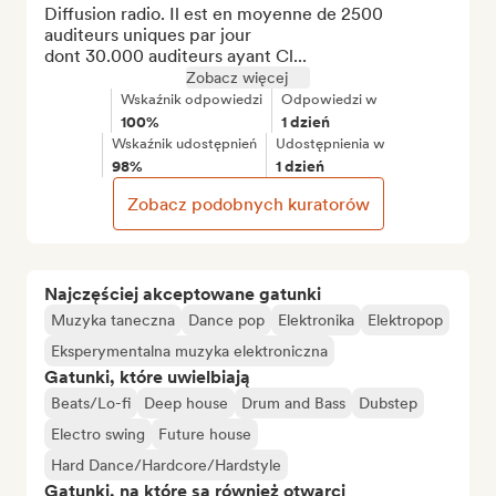
Diffusion radio. Il est en moyenne de 2500 
auditeurs uniques par jour 

dont 30.000 auditeurs ayant Cl...
Zobacz więcej
Wskaźnik odpowiedzi
Odpowiedzi w
100%
1 dzień
Wskaźnik udostępnień
Udostępnienia w
98%
1 dzień
Zobacz podobnych kuratorów
Najczęściej akceptowane gatunki
Muzyka taneczna
Dance pop
Elektronika
Elektropop
Eksperymentalna muzyka elektroniczna
Gatunki, które uwielbiają
Beats/Lo-fi
Deep house
Drum and Bass
Dubstep
Electro swing
Future house
Hard Dance/Hardcore/Hardstyle
Gatunki, na które są również otwarci