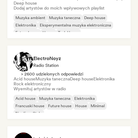
Deep house
Dodaj artystów do moich wpływowych playlist
Muzyka ambient
Muzyka taneczna
Deep house
Elektronika
Eksperymentalna muzyka elektroniczna
Future house
House
Tech House
ElectroNoyz
Radio Station
> 2600 udzielonych odpowiedzi
Acid house
Muzyka taneczna
Deep house
Elektronika
Rock elektroniczny
Wyemituj artystów w radio
Acid house
Muzyka taneczna
Elektronika
Francuski house
Future house
House
Minimal
Nu-disco/Italo