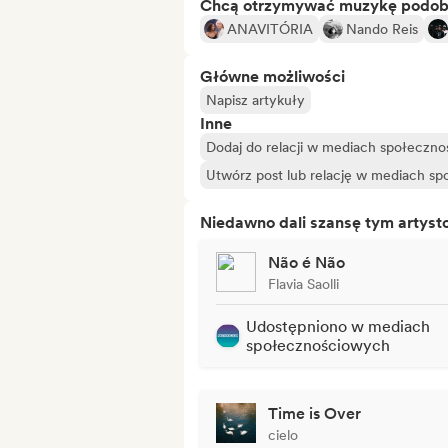
Chcą otrzymywać muzykę podo
ANAVITÓRIA
Nando Reis
Główne możliwości
Napisz artykuły
Inne
Dodaj do relacji w mediach społeczn
Utwórz post lub relację w mediach s
Niedawno dali szansę tym artys
Não é Não
Flavia Saolli
Udostępniono w mediach
społecznościowych
Time is Over
cielo