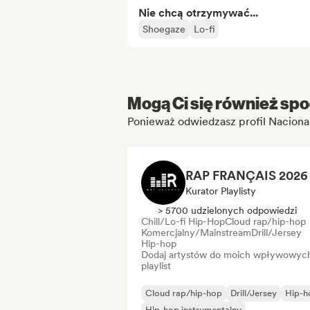
Nie chcą otrzymywać...
Shoegaze
Lo-fi
Mogą Ci się również spo
Ponieważ odwiedzasz profil Nacional
Kurator Playlisty
> 5700 udzielonych odpowiedzi
Chill/Lo-fi Hip-Hop
Cloud rap/hip-hop
Komercjalny/Mainstream
Drill/Jersey
Hip-hop
Dodaj artystów do moich wpływowyc
playlist
Cloud rap/hip-hop
Drill/Jersey
Hip-h
Hip-hop instrumentalny