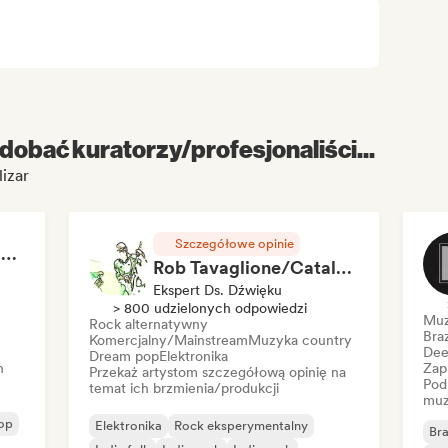
dobać kuratorzy/profesjonaliści...
izar
Szczegółowe opinie
RAP FRANÇAIS 2026 🔥🇫🇷 (Way Records)
Rob Tavaglione/Catalyst Recording
Ekspert Ds. Dźwięku
> 800 udzielonych odpowiedzi
Muz
Rock alternatywny
Braz
Komercjalny/Mainstream
Muzyka country
Dee
Dream pop
Elektronika
h
Zap
Przekaż artystom szczegółową opinię na
Pod
temat ich brzmienia/produkcji
muz
op
Elektronika
Rock eksperymentalny
Bra