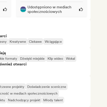
Udostępniono w mediach
społecznościowych
arci
esny
Kreatywne
Ciekawe
Wciągające
iają
kie formaty
Dźwięki miejskie
Klip wideo
Wokal
również otwarci
czesne projekty
Doświadczenie sceniczne
ecność w mediach społecznościowych
aktu
Nadchodzący projekt
Młody talent