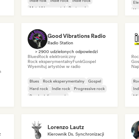
Indie folk
Indie rock
Indie rock
El
Metal/Heavy metal
Post-rock
Ho
Rock & Roll/Classic Rock
Good Vibrations Radio
Radio Station
> 2900 udzielonych odpowiedzi
Blues
Rock elektroniczny
Roc
Rock eksperymentalny
Funk
Gospel
Gos
Wyemituj artystów w radio
Nap
h
Blues
Rock eksperymentalny
Gospel
Ro
Hard rock
Indie rock
Progressive rock
Ind
Psychedeliczny rock
Mi
Rock & Roll/Classic Rock
Po
Lorenzo Lautz
z
Kierownik Ds. Synchronizacji