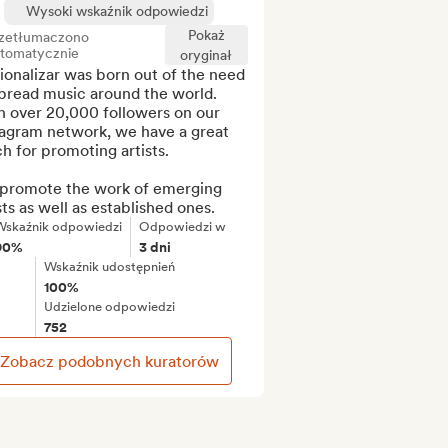
Wysoki wskaźnik odpowiedzi
Pokaż
zetłumaczono
tomatycznie
oryginał
onalizar was born out of the need 
pread music around the world. 
 over 20,000 followers on our 
tagram network, we have a great 
h for promoting artists.

promote the work of emerging 
sts as well as established ones.
Wskaźnik odpowiedzi
Odpowiedzi w
90%
3 dni
Wskaźnik udostępnień
100%
Udzielone odpowiedzi
752
Zobacz podobnych kuratorów