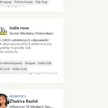
ektropop
Future house
Hip-hop
use
Tech House
indie now
Serwis Medialny/Dziennikarz
> 2400 udzielonych odpowiedzi
k alternatywny
Rock elektroniczny
pel
Hip-hop
Indie folk
isz artykuły
ck alternatywny
Gospel
Indie folk
ie rock
Indie rock
ędzynarodowy rap
Metal/Heavy metal
p rock
NOWOŚCI
Zhakira Razhé
Influencer W Mediach Społecznościowych