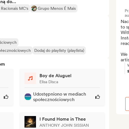
bną do…
Racionais MC's
Grupo Menos É Mais
Pr
au
Naci
to s
With
Ins
ościowych
reac
połecznościowych
Dodaj do playlisty (playlista)
We 
arti
tom
Boy de Aluguel
Elisa Disca
Udostępniono w mediach
społecznościowych
I Found Home in Thee
ANTHONY JOHN SISSIAN