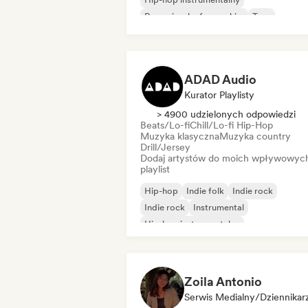
Rap w języku francuskim
Trap
Urban pop
Chill/Lo-fi Hip-Hop
ADAD Audio
Kurator Playlisty
> 4900 udzielonych odpowiedzi
Beats/Lo-fi
Chill/Lo-fi Hip-Hop
Muzyka klasyczna
Muzyka country
Drill/Jersey
Dodaj artystów do moich wpływowyc
playlist
Hip-hop
Indie folk
Indie rock
Indie rock
Instrumental
Hip-hop instrumentalny
Międzynarodowy rap
Rap w języku angielskim
Zoila Antonio
Serwis Medialny/Dziennikar