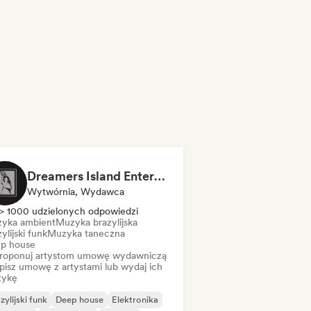
Dreamers Island Entertainment
Wytwórnia, Wydawca
> 1000 udzielonych odpowiedzi
yka ambient
Muzyka brazylijska
ylijski funk
Muzyka taneczna
p house
roponuj artystom umowę wydawniczą
pisz umowę z artystami lub wydaj ich
ykę
zylijski funk
Deep house
Elektronika