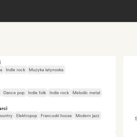
i
ka
Indie rock
Muzyka latynoska
Dance pop
Indie folk
Indie rock
Melodic metal
arci
ountry
Elektropop
Francuski house
Modern jazz