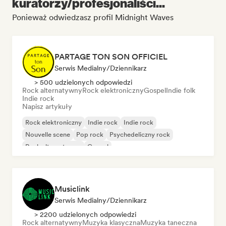
kuratorzy/profesjonaliści...
Ponieważ odwiedzasz profil Midnight Waves
PARTAGE TON SON OFFICIEL
Serwis Medialny/Dziennikarz
> 500 udzielonych odpowiedzi
Rock alternatywny
Rock elektroniczny
Gospel
Indie folk
Indie rock
Napisz artykuły
Rock elektroniczny
Indie rock
Indie rock
Nouvelle scene
Pop rock
Psychedeliczny rock
Rock alternatywny
Gospel
Musiclink
Serwis Medialny/Dziennikarz
> 2200 udzielonych odpowiedzi
Rock alternatywny
Muzyka klasyczna
Muzyka taneczna