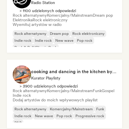
Radio Station
> 1100 udzielonych odpowiedzi
Rock alternatywny
Komercjalny/Mainstream
Dream pop
Elektronika
Rock elektroniczny
Wyemituj artystów w radio
Rock alternatywny
Dream pop
Rock elektroniczny
Indie rock
Indie rock
New wave
Pop rock
Rock & Roll/Classic Rock
cooking and dancing in the kitchen by Cookfy
Kurator Playlisty
> 3900 udzielonych odpowiedzi
Rock alternatywny
Komercjalny/Mainstream
Funk
Gospel
Indie rock
Dodaj artystów do moich wpływowych playlist
Rock alternatywny
Komercjalny/Mainstream
Funk
Indie rock
New wave
Pop rock
Progressive rock
R&B