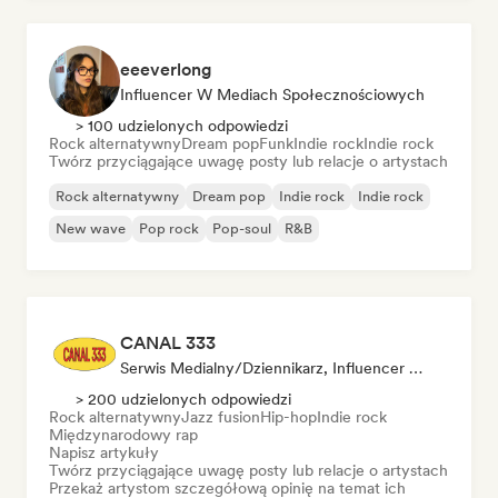
eeeverlong
Influencer W Mediach Społecznościowych
> 100 udzielonych odpowiedzi
Rock alternatywny
Dream pop
Funk
Indie rock
Indie rock
Twórz przyciągające uwagę posty lub relacje o artystach
Rock alternatywny
Dream pop
Indie rock
Indie rock
New wave
Pop rock
Pop-soul
R&B
CANAL 333
Serwis Medialny/Dziennikarz, Influencer W Mediach Społecznościowych, Ekspert Ds. Dźwięku
> 200 udzielonych odpowiedzi
Rock alternatywny
Jazz fusion
Hip-hop
Indie rock
Międzynarodowy rap
Napisz artykuły
Twórz przyciągające uwagę posty lub relacje o artystach
Przekaż artystom szczegółową opinię na temat ich