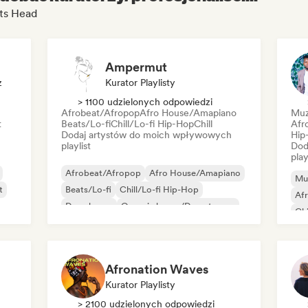
ts Head
Ampermut
z
Kurator Playlisty
> 1100 udzielonych odpowiedzi
Afrobeat/Afropop
Afro House/Amapiano
Muz
t
Beats/Lo-fi
Chill/Lo-fi Hip-Hop
Chill
Afr
Dodaj artystów do moich wpływowych
Hip
playlist
Dod
play
Afrobeat/Afropop
Afro House/Amapiano
Mu
t
Beats/Lo-fi
Chill/Lo-fi Hip-Hop
Af
Deep house
Organic house/Downtempo
Chi
Chill
House
Mi
Rap
Afronation Waves
Kurator Playlisty
> 2100 udzielonych odpowiedzi