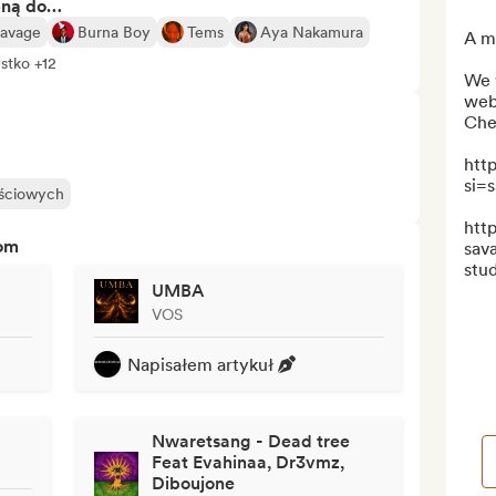
bną do…
Savage
Burna Boy
Tems
Aya Nakamura
A me
stko +12
We w
webs
Chec
htt
si=
ościowych
htt
tom
sava
stud
UMBA
VOS
Napisałem artykuł
Nwaretsang - Dead tree
Feat Evahinaa, Dr3vmz,
Diboujone