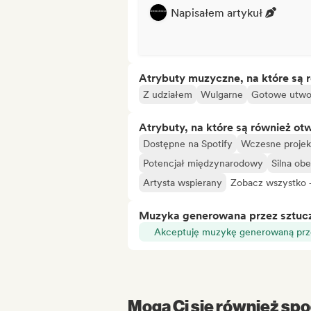
Napisałem artykuł
Atrybuty muzyczne, na które są 
Z udziałem
Wulgarne
Gotowe utwo
Atrybuty, na które są również ot
Dostępne na Spotify
Wczesne projek
Potencjał międzynarodowy
Silna ob
Artysta wspierany
Zobacz wszystko 
Muzyka generowana przez sztuczn
Akceptuję muzykę generowaną prze
Mogą Ci się również spo