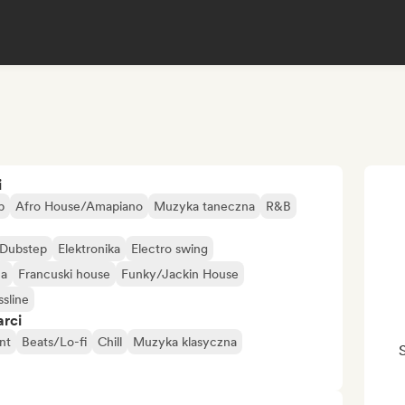
i
p
Afro House/Amapiano
Muzyka taneczna
R&B
Dubstep
Elektronika
Electro swing
na
Francuski house
Funky/Jackin House
sline
arci
nt
Beats/Lo-fi
Chill
Muzyka klasyczna