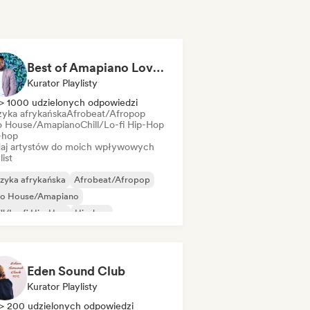
Best of Amapiano Love Songs 2026 / SA HipHop 2026 / Best of Afro Soul
Kurator Playlisty
> 1000 udzielonych odpowiedzi
yka afrykańska
Afrobeat/Afropop
o House/Amapiano
Chill/Lo-fi Hip-Hop
-hop
aj artystów do moich wpływowych
list
zyka afrykańska
Afrobeat/Afropop
ro House/Amapiano
ll/Lo-fi Hip-Hop
Hip-hop
ędzynarodowy rap
 w języku angielskim
R&B
Eden Sound Club
Kurator Playlisty
> 200 udzielonych odpowiedzi