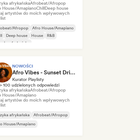
yka afrykańska
Afrobeat/Afropop
o House/Amapiano
Chill
Deep house
aj artystów do moich wpływowych
list
robeat/Afropop
Afro House/Amapiano
ll
Deep house
House
R&B
zyka afrykańska
NOWOŚCI
Afro Vibes - Sunset Drives 🌇
Kurator Playlisty
> 100 udzielonych odpowiedzi
yka afrykańska
Afrobeat/Afropop
o House/Amapiano
aj artystów do moich wpływowych
list
zyka afrykańska
Afrobeat/Afropop
ro House/Amapiano