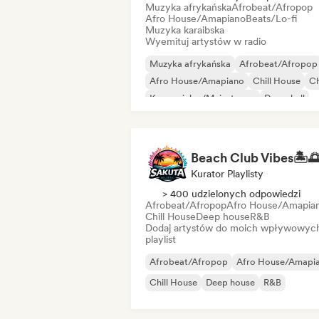
Muzyka afrykańska
Afrobeat/Afropop
Afro House/Amapiano
Beats/Lo-fi
Muzyka karaibska
Wyemituj artystów w radio
Muzyka afrykańska
Afrobeat/Afropop
Afro House/Amapiano
Chill House
Ch
Komercjalny/Mainstream
Dancehall
Dance pop
Kurator Playlisty
> 400 udzielonych odpowiedzi
Afrobeat/Afropop
Afro House/Amapia
Chill House
Deep house
R&B
Dodaj artystów do moich wpływowyc
playlist
Afrobeat/Afropop
Afro House/Amapi
Chill House
Deep house
R&B