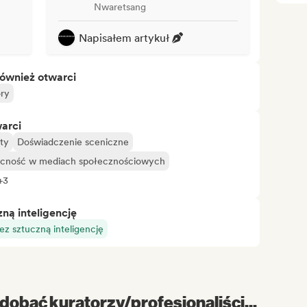
Nwaretsang
Napisałem artykuł
również otwarci
ry
warci
ty
Doświadczenie sceniczne
ecność w mediach społecznościowych
+3
ą inteligencję
z sztuczną inteligencję
dobać kuratorzy/profesjonaliści...