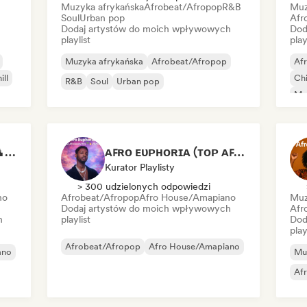
Muzyka afrykańska
Afrobeat/Afropop
R&B
Muz
Soul
Urban pop
Afr
Dodaj artystów do moich wpływowych
Dod
playlist
play
Muzyka afrykańska
Afrobeat/Afropop
Af
ill
Chi
R&B
Soul
Urban pop
Mu
Beach Club Vibes🏝️🌅 by Sakuta Music
ᴀꜰʀᴏ ᴇᴜᴘʜᴏʀɪᴀ (ᴛᴏᴘ ᴀꜰʀᴏʙᴇᴀᴛꜱ ʜɪᴛꜱ 🌴🔥 2026 )
Kurator Playlisty
> 300 udzielonych odpowiedzi
no
Afrobeat/Afropop
Afro House/Amapiano
Muz
Dodaj artystów do moich wpływowych
Afr
h
playlist
Dod
play
Afrobeat/Afropop
Afro House/Amapiano
ano
Mu
Af