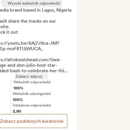
Wysoki wskaźnik odpowiedzi
dia brand based in Lagos, Nigeria

ill share the tracks on our 
ite.

k it out:

ps://youtu.be/6Aj7JXca-JM?
sSp-moF8TUjWUCA_

ps://afrobeatshead.com/tiwa-
ge-and-don-julio-host-star-
ded-bash-to-celebrate-her-thi...
Zobacz więcej
Wskaźnik odpowiedzi
100%
Wskaźnik udostępnień
100%
Udzielone odpowiedzi
2,161
Zobacz podobnych kuratorów