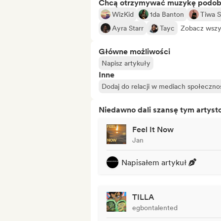
Chcą otrzymywać muzykę podo
WizKid
1da Banton
Tiwa 
Ayra Starr
Tayc
Zobacz wszy
Główne możliwości
Napisz artykuły
Inne
Dodaj do relacji w mediach społeczn
Niedawno dali szansę tym artys
Feel It Now
Jan
Napisałem artykuł
TILLA
egbontalented