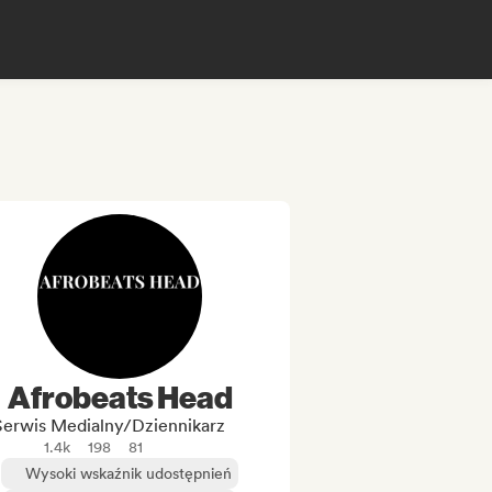
Afrobeats Head
Serwis Medialny/Dziennikarz
1.4k
198
81
Wysoki wskaźnik udostępnień