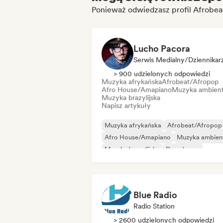
Ponieważ odwiedzasz profil Afrobea
Lucho Pacora
Serwis Medialny/Dziennikar
> 900 udzielonych odpowiedzi
Muzyka afrykańska
Afrobeat/Afropop
Afro House/Amapiano
Muzyka ambien
Muzyka brazylijska
Napisz artykuły
Muzyka afrykańska
Afrobeat/Afropop
Afro House/Amapiano
Muzyka ambien
Muzyka brazylijska
Deep house
Indie rock
Indie rock
Blue Radio
Radio Station
> 2600 udzielonych odpowiedzi