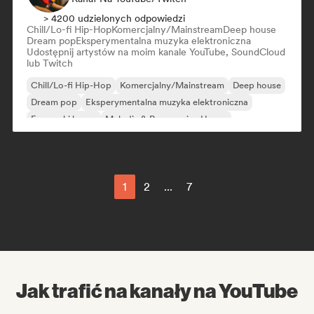
> 4200 udzielonych odpowiedzi
Chill/Lo-fi Hip-Hop
Komercjalny/Mainstream
Deep house
Dream pop
Eksperymentalna muzyka elektroniczna
Udostępnij artystów na moim kanale YouTube, SoundCloud
lub Twitch
Chill/Lo-fi Hip-Hop
Komercjalny/Mainstream
Deep house
Dream pop
Eksperymentalna muzyka elektroniczna
Francuski house
Melodic & Progressive House
Nu-disco/Italo
1
2
...
7
Jak trafić na kanały na YouTube