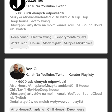
Jazzefied
Kanał Na YouTube/Twitch
> 800 udzielonych odpowiedzi
Muzyka afrykańska
Beats/Lo-fi
Chill/Lo-fi Hip-Hop
Deep house
Electro swing
Udostępnij artystów na moim kanale YouTube, SoundCloud
lub Twitch
Deep house
Electro swing
Eksperymentalny jazz
Jazz fusion
House
Modern jazz
Muzyka afrykańska
Beats/Lo-fi
Ben C
Kanał Na YouTube/Twitch, Kurator Playlisty
> 6900 udzielonych odpowiedzi
Afro House/Amapiano
Muzyka ambient
Chill House
Chill/Lo-fi Hip-Hop
Deep house
Udostępnij artystów na moim kanale YouTube, SoundCloud
lub Twitch
Dodaj artystów do moich wpływowych playlist
Afro House/Amapiano
Chill House
Deep house