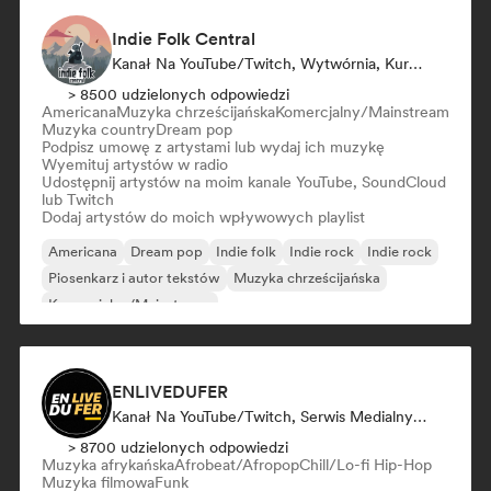
Indie Folk Central
Kanał Na YouTube/Twitch, Wytwórnia, Kurator Playlisty, Radio Station
> 8500 udzielonych odpowiedzi
Americana
Muzyka chrześcijańska
Komercjalny/Mainstream
Muzyka country
Dream pop
Podpisz umowę z artystami lub wydaj ich muzykę
Wyemituj artystów w radio
Udostępnij artystów na moim kanale YouTube, SoundCloud
lub Twitch
Dodaj artystów do moich wpływowych playlist
Americana
Dream pop
Indie folk
Indie rock
Indie rock
Piosenkarz i autor tekstów
Muzyka chrześcijańska
Komercjalny/Mainstream
ENLIVEDUFER
Kanał Na YouTube/Twitch, Serwis Medialny/Dziennikarz, Influencer W Mediach Społecznościowych
> 8700 udzielonych odpowiedzi
Muzyka afrykańska
Afrobeat/Afropop
Chill/Lo-fi Hip-Hop
Muzyka filmowa
Funk