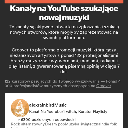
Kanały na YouTube szukające
nowej muzyki
Te kanały są aktywne, otwarte na zgłoszenia i szukają
nowych utworów, które mogłyby zaprezentować na
swoich platformach.
Groover to platforma promocji muzyki, która łączy
niezależnych artystów z ponad 122 profesjonalistami
branży muzycznej: wytwórniami, mediami, radiami i
playlistami, z gwarantowaną pisemną opinią w ciągu 7
dni.
122
kuratorów pasujących do Twojego wyszukiwania — Ponad 4
000 profesjonalistów muzycznych dostępnych na
Groover
alexrainbirdMusic
Kanał Na YouTube/Twitch, Kurator Playlisty
> 6300 udzielonych odpowiedzi
Rock alternatywny
Dream pop
Muzyka świąteczna
Indie folk