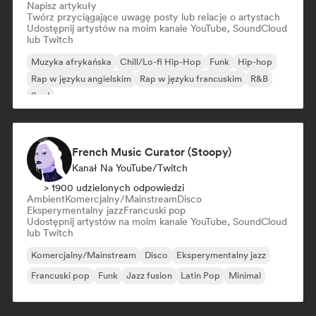
Napisz artykuły
Twórz przyciągające uwagę posty lub relacje o artystach
Udostępnij artystów na moim kanale YouTube, SoundCloud
lub Twitch
Muzyka afrykańska
Chill/Lo-fi Hip-Hop
Funk
Hip-hop
Rap w języku angielskim
Rap w języku francuskim
R&B
Soul
French Music Curator (Stoopy)
Kanał Na YouTube/Twitch
> 1900 udzielonych odpowiedzi
Ambient
Komercjalny/Mainstream
Disco
Eksperymentalny jazz
Francuski pop
Udostępnij artystów na moim kanale YouTube, SoundCloud
lub Twitch
Komercjalny/Mainstream
Disco
Eksperymentalny jazz
Francuski pop
Funk
Jazz fusion
Latin Pop
Minimal