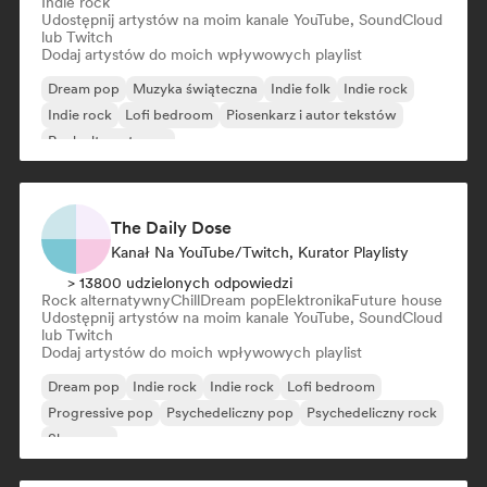
Indie rock
Udostępnij artystów na moim kanale YouTube, SoundCloud
lub Twitch
Dodaj artystów do moich wpływowych playlist
Dream pop
Muzyka świąteczna
Indie folk
Indie rock
Indie rock
Lofi bedroom
Piosenkarz i autor tekstów
Rock alternatywny
The Daily Dose
Kanał Na YouTube/Twitch, Kurator Playlisty
> 13800 udzielonych odpowiedzi
Rock alternatywny
Chill
Dream pop
Elektronika
Future house
Udostępnij artystów na moim kanale YouTube, SoundCloud
lub Twitch
Dodaj artystów do moich wpływowych playlist
Dream pop
Indie rock
Indie rock
Lofi bedroom
Progressive pop
Psychedeliczny pop
Psychedeliczny rock
Shoegaze