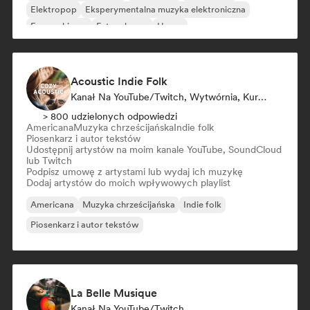
Elektropop
Eksperymentalna muzyka elektroniczna
Francuski pop
Future house
House
Acoustic Indie Folk
Kanał Na YouTube/Twitch, Wytwórnia, Kurator Playlisty
> 800 udzielonych odpowiedzi
Americana
Muzyka chrześcijańska
Indie folk
Piosenkarz i autor tekstów
Udostępnij artystów na moim kanale YouTube, SoundCloud
lub Twitch
Podpisz umowę z artystami lub wydaj ich muzykę
Dodaj artystów do moich wpływowych playlist
Americana
Muzyka chrześcijańska
Indie folk
Piosenkarz i autor tekstów
La Belle Musique
Kanał Na YouTube/Twitch