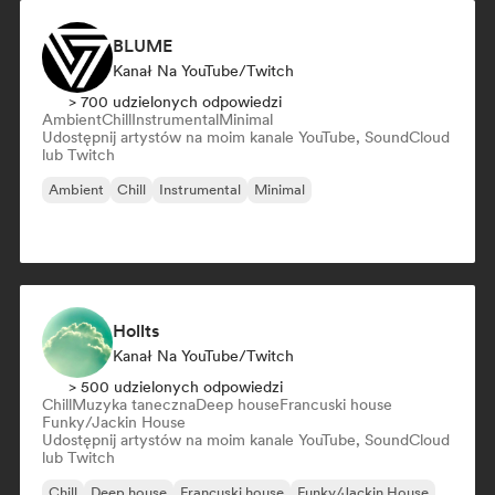
BLUME
Kanał Na YouTube/Twitch
> 700 udzielonych odpowiedzi
Ambient
Chill
Instrumental
Minimal
Udostępnij artystów na moim kanale YouTube, SoundCloud
lub Twitch
Ambient
Chill
Instrumental
Minimal
Hollts
Kanał Na YouTube/Twitch
> 500 udzielonych odpowiedzi
Chill
Muzyka taneczna
Deep house
Francuski house
Funky/Jackin House
Udostępnij artystów na moim kanale YouTube, SoundCloud
lub Twitch
Chill
Deep house
Francuski house
Funky/Jackin House