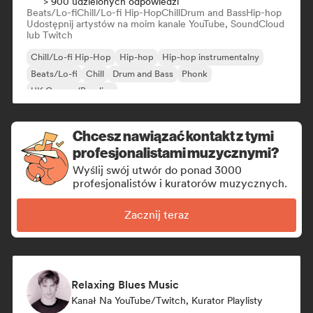
> 900 udzielonych odpowiedzi
Beats/Lo-fi
Chill/Lo-fi Hip-Hop
Chill
Drum and Bass
Hip-hop
Udostępnij artystów na moim kanale YouTube, SoundCloud
lub Twitch
Chill/Lo-fi Hip-Hop
Hip-hop
Hip-hop instrumentalny
Beats/Lo-fi
Chill
Drum and Bass
Phonk
UK Garage/Bassline
Chcesz nawiązać kontakt z tymi
profesjonalistami muzycznymi?
Wyślij swój utwór do ponad 3000
profesjonalistów i kuratorów muzycznych.
Zacznij teraz
Relaxing Blues Music
Kanał Na YouTube/Twitch, Kurator Playlisty