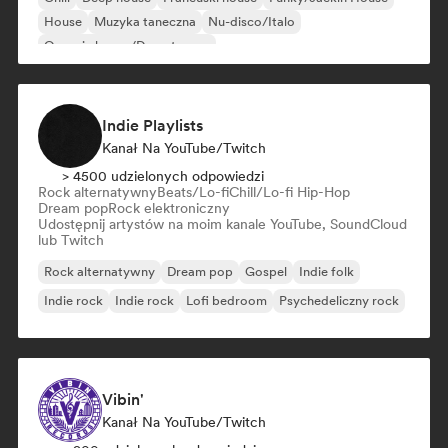
House
Muzyka taneczna
Nu-disco/Italo
Organic house/Downtempo
Indie Playlists
Kanał Na YouTube/Twitch
> 4500 udzielonych odpowiedzi
Rock alternatywny
Beats/Lo-fi
Chill/Lo-fi Hip-Hop
Dream pop
Rock elektroniczny
Udostępnij artystów na moim kanale YouTube, SoundCloud
lub Twitch
Rock alternatywny
Dream pop
Gospel
Indie folk
Indie rock
Indie rock
Lofi bedroom
Psychedeliczny rock
Vibin'
Kanał Na YouTube/Twitch