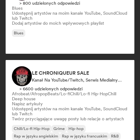
> 800 udzielonych odpowiedzi
Blues
Udostępnij artystów na moim kanale YouTube, SoundCloud
lub Twitch
Dodaj artystów do moich wpływowych playlist
Blues
LE CHRONIQUEUR SALE
Kanał Na YouTube/Twitch, Serwis Medialny/Dziennikarz, Influencer W Mediach Społecznościowych
> 6600 udzielonych odpowiedzi
Afrobeat/Afropop
Beats/Lo-fi
Chill/Lo-fi Hip-Hop
Chill
Deep house
Napisz artykuły
Udostępnij artystów na moim kanale YouTube, SoundCloud
lub Twitch
Twórz przyciągające uwagę posty lub relacje o artystach
Chill/Lo-fi Hip-Hop
Grime
Hip-hop
Rap w języku angielskim
Rap w języku francuskim
R&B