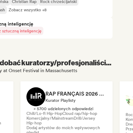
ańska
Christian Rap
Rock chrześcijański
ash
Zobacz wszystko +8
ą inteligencję
sztuczną inteligencję
dobać kuratorzy/profesjonaliści...
y at Onset Festival in Massachusetts
RAP FRANÇAIS 2026 🔥🇫🇷 (Way Records)
Kurator Playlisty
> 5700 udzielonych odpowiedzi
Chill/Lo-fi Hip-Hop
Cloud rap/hip-hop
Roc
Komercjalny/Mainstream
Drill/Jersey
Kom
h
Hip-hop
Dre
Dodaj artystów do moich wpływowych
Prz
playlist