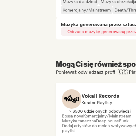
Muzyka dla dzieci
Muzyka chrześcij
Komercjalny/Mainstream
Death/Thr
Muzyka generowana przez sztuczn
Odrzuca muzykę generowaną przez 
Mogą Ci się również spo
Ponieważ odwiedzasz profil 🇺🇸 Pla
Vokall Records
Kurator Playlisty
> 3500 udzielonych odpowiedzi
Bossa nova
Komercjalny/Mainstream
Muzyka taneczna
Deep house
Funk
Dodaj artystów do moich wpływowyc
playlist