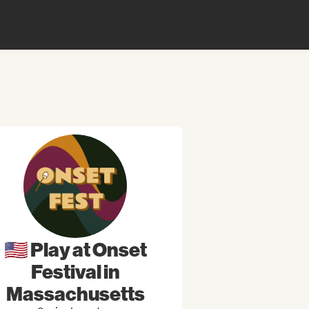
🇺🇸 Play at Onset
Festival in
Massachusetts