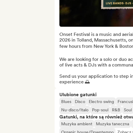
Onset Festival is a music and aeria
2026 in Tolland, Massachusetts, on
few hours from New York & Boston 
We are looking for a solo or duo act
of live acts & DJs with a communal,
Send us your application to step i
experience 🌅
Ulubione gatunki
Blues
Disco
Electro swing
Francus
Nu-disco/Italo
Pop-soul
R&B
Soul
Gatunki, na które są również otw
Muzyka ambient
Muzyka taneczna
Organic house/Downtempo
Zobacz 