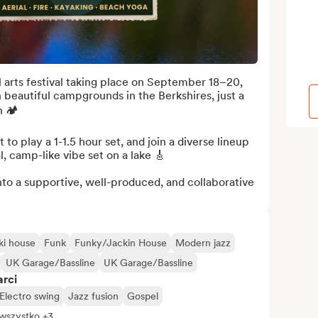
l arts festival taking place on September 18–20, 
 beautiful campgrounds in the Berkshires, just a 
🏕️

 to play a 1-1.5 hour set, and join a diverse lineup 
 camp-like vibe set on a lake 🎸

nto a supportive, well-produced, and collaborative 
ki house
Funk
Funky/Jackin House
Modern jazz
UK Garage/Bassline
UK Garage/Bassline
arci
Electro swing
Jazz fusion
Gospel
wszystko +3