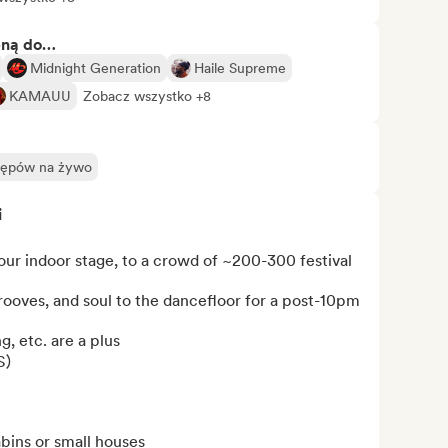
bną do…
Midnight Generation
Haile Supreme
KAMAUU
Zobacz wszystko +8
stępów na żywo
i
our indoor stage, to a crowd of ~200-300 festival 
oves, and soul to the dancefloor for a post-10pm 
, etc. are a plus

)

ns or small houses
