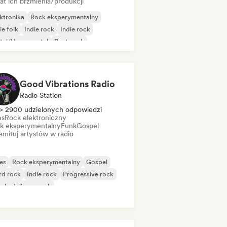
at ich brzmienia/produkcji
ktronika
Rock eksperymentalny
ie folk
Indie rock
Indie rock
tal/Heavy metal
Post-rock
k & Roll/Classic Rock
Good Vibrations Radio
Radio Station
> 2900 udzielonych odpowiedzi
es
Rock elektroniczny
k eksperymentalny
Funk
Gospel
mituj artystów w radio
es
Rock eksperymentalny
Gospel
rd rock
Indie rock
Progressive rock
chedeliczny rock
k & Roll/Classic Rock