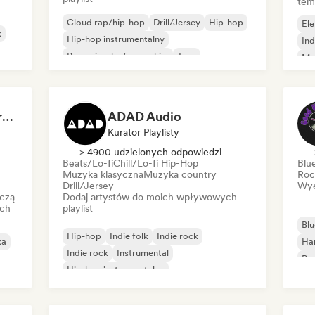
tem
Cloud rap/hip-hop
Drill/Jersey
Hip-hop
Ele
k
Hip-hop instrumentalny
Ind
Rap w języku francuskim
Trap
Me
Urban pop
Chill/Lo-fi Hip-Hop
Roc
Dreamers Island Entertainment
ADAD Audio
Kurator Playlisty
> 4900 udzielonych odpowiedzi
Beats/Lo-fi
Chill/Lo-fi Hip-Hop
Blu
Muzyka klasyczna
Muzyka country
Roc
Drill/Jersey
Wye
czą
Dodaj artystów do moich wpływowych
ich
playlist
Blu
Hip-hop
Indie folk
Indie rock
ka
Ha
Indie rock
Instrumental
Psy
Hip-hop instrumentalny
Roc
Międzynarodowy rap
Rap w języku angielskim