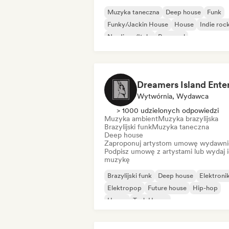
Muzyka taneczna
Deep house
Funk
Funky/Jackin House
House
Indie roc
Nu-disco/Italo
Pop-soul
Wytwórnia, Wydawca
> 1000 udzielonych odpowiedzi
Muzyka ambient
Muzyka brazylijska
Brazylijski funk
Muzyka taneczna
Deep house
Zaproponuj artystom umowę wydawni
Podpisz umowę z artystami lub wydaj 
muzykę
Brazylijski funk
Deep house
Elektroni
Elektropop
Future house
Hip-hop
House
Tech House