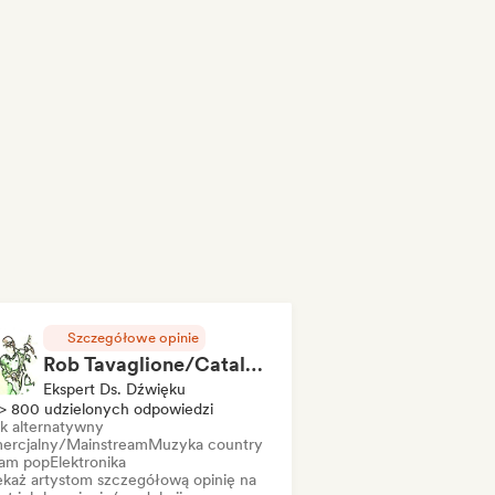
Szczegółowe opinie
Rob Tavaglione/Catalyst Recording
Ekspert Ds. Dźwięku
> 800 udzielonych odpowiedzi
k alternatywny
ercjalny/Mainstream
Muzyka country
am pop
Elektronika
ekaż artystom szczegółową opinię na