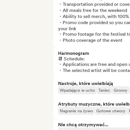
・Transportation provided or cove
・All meals free for the weekend

・⁠Ability to sell merch, with 100% 
・⁠Promo code provided so you can 
your link

・Promo footage for the festival to
・Photo coverage of the event
Harmonogram
📆 Schedule: 

・Applications are free and open u
・The selected artist will be conta
Nastroje, które uwielbiają
Wpadające w ucho
Taniec
Groovy
Atrybuty muzyczne, które uwielb
Nagranie na żywo
Gotowe utwory
Nie chcą otrzymywać...