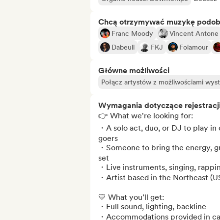
Chcą otrzymywać muzykę podo
Franc Moody
Vincent Antone
Dabeull
FKJ
Folamour
Główne możliwości
Połącz artystów z możliwościami wy
Wymagania dotyczące rejestracj
👉 What we're looking for:

・A solo act, duo, or DJ to play in 
goers

・Someone to bring the energy, gro
set

・Live instruments, singing, rapping
・Artist based in the Northeast (US
💛 What you’ll get:

・⁠Full sound, lighting, backline

・Accommodations provided in cabi