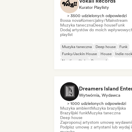
Vokall Records
Kurator Playlisty
> 3500 udzielonych odpowiedzi
Bossa nova
Komercjalny/Mainstream
Muzyka taneczna
Deep house
Funk
Dodaj artystów do moich wpływowyc
playlist
Muzyka taneczna
Deep house
Funk
Funky/Jackin House
House
Indie roc
Nu-disco/Italo
Pop-soul
Wytwórnia, Wydawca
> 1000 udzielonych odpowiedzi
Muzyka ambient
Muzyka brazylijska
Brazylijski funk
Muzyka taneczna
Deep house
Zaproponuj artystom umowę wydawni
Podpisz umowę z artystami lub wydaj 
muzykę