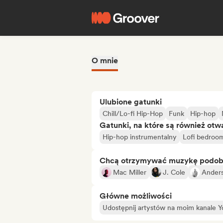
O mnie
Ulubione gatunki
Chill/Lo-fi Hip-Hop
Funk
Hip-hop
Gatunki, na które są również otw
Hip-hop instrumentalny
Lofi bedroo
Chcą otrzymywać muzykę podo
Mac Miller
J. Cole
Anders
Główne możliwości
Udostępnij artystów na moim kanale 