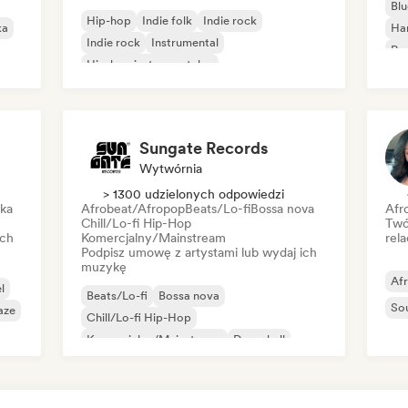
Blu
Hip-hop
Indie folk
Indie rock
ka
Ha
Indie rock
Instrumental
Psy
Hip-hop instrumentalny
Roc
Międzynarodowy rap
Rap w języku angielskim
Sungate Records
Wytwórnia
> 1300 udzielonych odpowiedzi
ika
Afrobeat/Afropop
Beats/Lo-fi
Bossa nova
Afr
Chill/Lo-fi Hip-Hop
Twó
ich
Komercjalny/Mainstream
rela
Podpisz umowę z artystami lub wydaj ich
muzykę
Af
l
Beats/Lo-fi
Bossa nova
So
aze
Chill/Lo-fi Hip-Hop
Komercjalny/Mainstream
Dancehall
Dance pop
Hip-hop
Pop-soul