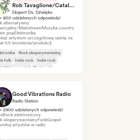
Rob Tavaglione/Catalyst Recording
Ekspert Ds. Dźwięku
> 800 udzielonych odpowiedzi
k alternatywny
ercjalny/Mainstream
Muzyka country
am pop
Elektronika
ekaż artystom szczegółową opinię na
at ich brzmienia/produkcji
ktronika
Rock eksperymentalny
ie folk
Indie rock
Indie rock
tal/Heavy metal
Post-rock
k & Roll/Classic Rock
Good Vibrations Radio
Radio Station
> 2900 udzielonych odpowiedzi
es
Rock elektroniczny
k eksperymentalny
Funk
Gospel
mituj artystów w radio