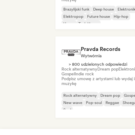
Brazylijski funk
Deep house
Elektroni
Elektropop
Future house
Hip-hop
House
Tech House
Pravda Records
Wytwórnia
> 800 udzielonych odpowiedzi
Rock alternatywny
Dream pop
Elektron
Gospel
Indie rock
Podpisz umowę z artystami lub wydaj 
muzykę
Rock alternatywny
Dream pop
Gospe
New wave
Pop-soul
Reggae
Shoeg
Soul