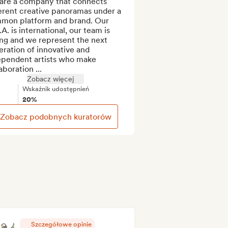
are a company that connects 
erent creative panoramas under a 
mon platform and brand. Our 
A. is international, our team is 
ng and we represent the next 
ration of innovative and 
ependent artists who make 
aboration ...
Zobacz więcej
Wskaźnik udostępnień
20%
Zobacz podobnych kuratorów
Szczegółowe opinie