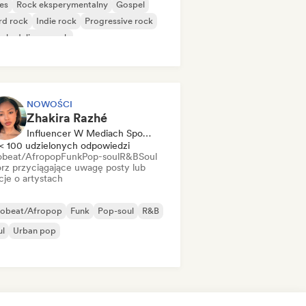
es
Rock eksperymentalny
Gospel
rd rock
Indie rock
Progressive rock
chedeliczny rock
k & Roll/Classic Rock
NOWOŚCI
Zhakira Razhé
Influencer W Mediach Społecznościowych
< 100 udzielonych odpowiedzi
obeat/Afropop
Funk
Pop-soul
R&B
Soul
rz przyciągające uwagę posty lub
cje o artystach
robeat/Afropop
Funk
Pop-soul
R&B
ul
Urban pop