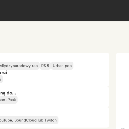
Międzynarodowy rap
R&B
Urban pop
arci
m
bną do…
on .Paak
YouTube, SoundCloud lub Twitch