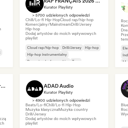
RAP FRANÇAIS 2026 🔥🇫🇷 (Way Records)
Kurator Playlisty
> 5700 udzielonych odpowiedzi
Chill/Lo-fi Hip-Hop
Cloud rap/hip-hop
Roc
Komercjalny/Mainstream
Drill/Jersey
Kom
h
Hip-hop
Dre
Dodaj artystów do moich wpływowych
Prz
playlist
tem
Cloud rap/hip-hop
Drill/Jersey
Hip-hop
Ele
k
Hip-hop instrumentalny
Ind
Rap w języku francuskim
Trap
Me
Urban pop
Chill/Lo-fi Hip-Hop
Roc
Dreamers Island Entertainment
ADAD Audio
Kurator Playlisty
> 4900 udzielonych odpowiedzi
Beats/Lo-fi
Chill/Lo-fi Hip-Hop
Blu
Muzyka klasyczna
Muzyka country
Roc
Drill/Jersey
Wye
czą
Dodaj artystów do moich wpływowych
ich
playlist