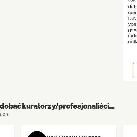
We 
diff
com
D.N.
you
gene
ind
coll
dobać kuratorzy/profesjonaliści...
sion