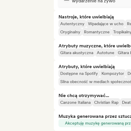
wydarzenie na żywo
Nastroje, które uwielbiają
Autentyczny
Wpadające w ucho
Re
Oryginalny
Romantyczne
Tropikaln
Atrybuty muzyczne, które uwielb
Gitara akustyczna
Autotune
Gitara
Atrybuty, które uwielbiają
Dostępne na Spotify
Kompozytor
D
Silna obecność w mediach społeczno
Nie chcą otrzymywać...
Canzone Italiana
Christian Rap
Deat
Muzyka generowana przez sztuczn
Akceptuję muzykę generowaną prze