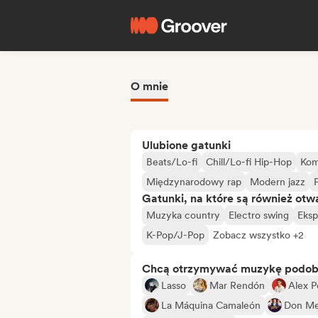
O mnie
Ulubione gatunki
Beats/Lo-fi
Chill/Lo-fi Hip-Hop
Kom
Międzynarodowy rap
Modern jazz
Gatunki, na które są również otw
Muzyka country
Electro swing
Eksp
K-Pop/J-Pop
Zobacz wszystko +2
Chcą otrzymywać muzykę podo
Lasso
Mar Rendón
Alex 
La Máquina Camaleón
Don Med