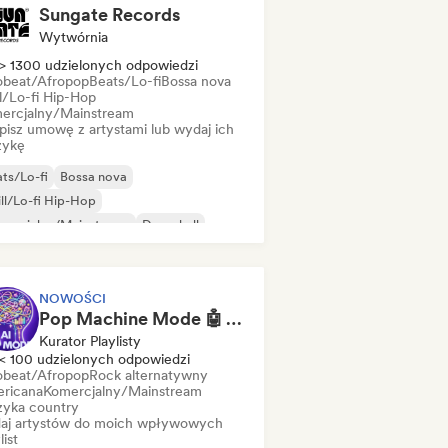
Sungate Records
Wytwórnia
> 1300 udzielonych odpowiedzi
obeat/Afropop
Beats/Lo-fi
Bossa nova
ll/Lo-fi Hip-Hop
ercjalny/Mainstream
pisz umowę z artystami lub wydaj ich
ykę
ts/Lo-fi
Bossa nova
ll/Lo-fi Hip-Hop
mercjalny/Mainstream
Dancehall
nce pop
Hip-hop
Pop-soul
NOWOŚCI
Pop Machine Mode 🤖 AI Music, Indie Pop & Dream Pop
Kurator Playlisty
< 100 udzielonych odpowiedzi
obeat/Afropop
Rock alternatywny
ricana
Komercjalny/Mainstream
yka country
aj artystów do moich wpływowych
list