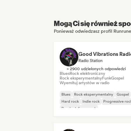
Mogą Ci się również spo
Ponieważ odwiedzasz profil Runrun
Good Vibrations Radi
Radio Station
> 2900 udzielonych odpowiedzi
Blues
Rock elektroniczny
Rock eksperymentalny
Funk
Gospel
Wyemituj artystów w radio
Blues
Rock eksperymentalny
Gospel
Hard rock
Indie rock
Progressive roc
Psychedeliczny rock
Rock & Roll/Classic Rock