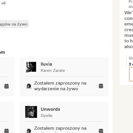
Pr
 +6
au
We'
conc
emer
stępów na żywo
crea
mus
to h
also
tom
Ud
lluvia
3 
Karen Zarate
Zostałem zaproszony na
wydarzenie na żywo
Unwords
Sizelle
Zostałem zaproszony na