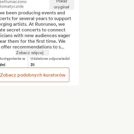
Pokaż
zetłumaczono
tomatycznie
oryginał
ve been producing events and 
erts for several years to support 
ging artists. At Runruneo, we 
te secret concerts to connect 
icians with new audiences eager 
ear them for the first time. We 
 offer recommendations to s...
Zobacz więcej
ostępnienia w
Udzielone odpowiedzi
dni
31
Zobacz podobnych kuratorów