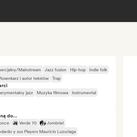
ercjalny/Mainstream
Jazz fusion
Hip-hop
Indie folk
Piosenkarz i autor tekstów
Trap
arci
erymentalny jazz
Muzyka filmowa
Instrumental
bną do…
Ponce
Verde 70
Jombriel
ardo y sus Players Mauricio Luzuriaga