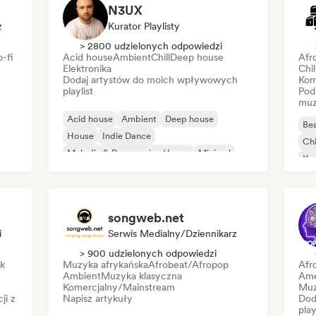
N3UX
z
Kurator Playlisty
> 2800 udzielonych odpowiedzi
-fi
Acid house
Ambient
Chill
Deep house
Afr
Elektronika
Chi
Dodaj artystów do moich wpływowych
Kom
playlist
Pod
muz
Acid house
Ambient
Deep house
Bea
House
Indie Dance
Chi
Melodic & Progressive House
Minimal
Ko
Organic house/Downtempo
Da
songweb.net
i
Serwis Medialny/Dziennikarz
> 900 udzielonych odpowiedzi
ck
Muzyka afrykańska
Afrobeat/Afropop
Afr
Ambient
Muzyka klasyczna
Ame
Komercjalny/Mainstream
Muz
ji z
Napisz artykuły
Dod
play