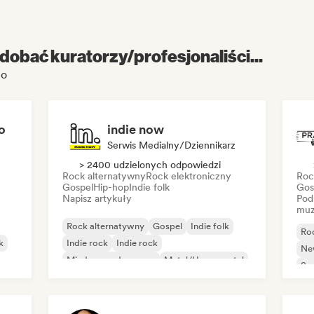
dobać kuratorzy/profesjonaliści...
eo
o
indie now
Serwis Medialny/Dziennikarz
> 2400 udzielonych odpowiedzi
Rock alternatywny
Rock elektroniczny
Roc
Gospel
Hip-hop
Indie folk
Gos
Napisz artykuły
Pod
muz
Rock alternatywny
Gospel
Indie folk
Ro
k
Indie rock
Indie rock
Ne
Międzynarodowy rap
Metal/Heavy metal
So
Pop rock