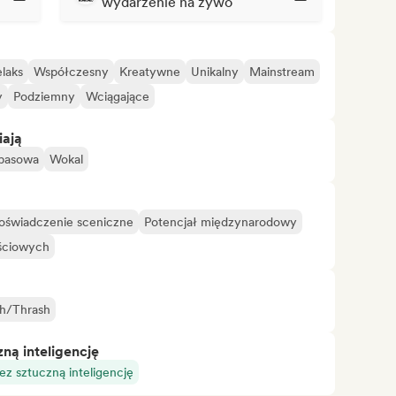
wydarzenie na żywo
laks
Współczesny
Kreatywne
Unikalny
Mainstream
y
Podziemny
Wciągające
iają
 basowa
Wokal
oświadczenie sceniczne
Potencjał międzynarodowy
ściowych
h/Thrash
ą inteligencję
z sztuczną inteligencję