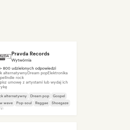
Pravda Records
Wytwórnia
> 800 udzielonych odpowiedzi
k alternatywny
Dream pop
Elektronika
pel
Indie rock
pisz umowę z artystami lub wydaj ich
ykę
ck alternatywny
Dream pop
Gospel
w wave
Pop-soul
Reggae
Shoegaze
ul