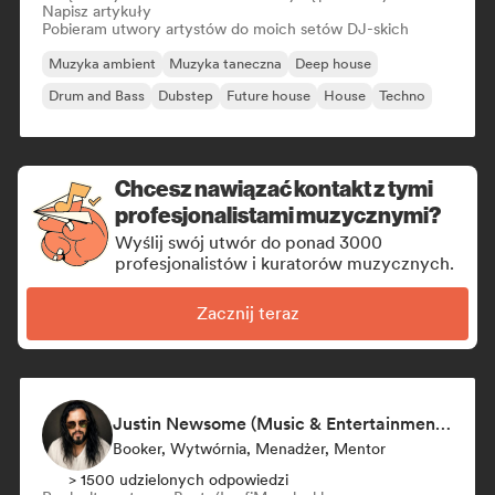
Napisz artykuły
Pobieram utwory artystów do moich setów DJ-skich
Muzyka ambient
Muzyka taneczna
Deep house
Drum and Bass
Dubstep
Future house
House
Techno
Chcesz nawiązać kontakt z tymi
profesjonalistami muzycznymi?
Wyślij swój utwór do ponad 3000
profesjonalistów i kuratorów muzycznych.
Zacznij teraz
Justin Newsome (Music & Entertainment Executive | A&R, Artist Development & Partnerships | Applied AI & Systems Strategy)
Booker, Wytwórnia, Menadżer, Mentor
> 1500 udzielonych odpowiedzi