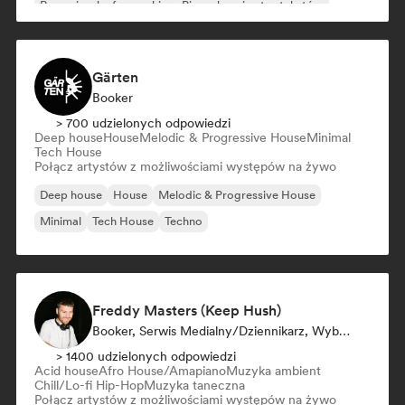
Rap w języku francuskim
Piosenkarz i autor tekstów
Chanson Française/Variété
Gärten
Booker
> 700 udzielonych odpowiedzi
Deep house
House
Melodic & Progressive House
Minimal
Tech House
Połącz artystów z możliwościami występów na żywo
Deep house
House
Melodic & Progressive House
Minimal
Tech House
Techno
Freddy Masters (Keep Hush)
Booker, Serwis Medialny/Dziennikarz, Wybrany DJ
> 1400 udzielonych odpowiedzi
Acid house
Afro House/Amapiano
Muzyka ambient
Chill/Lo-fi Hip-Hop
Muzyka taneczna
Połącz artystów z możliwościami występów na żywo