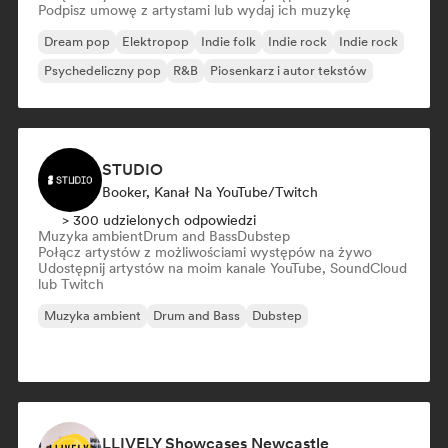
Podpisz umowę z artystami lub wydaj ich muzykę
Dream pop
Elektropop
Indie folk
Indie rock
Indie rock
Psychedeliczny pop
R&B
Piosenkarz i autor tekstów
STUDIO
Booker, Kanał Na YouTube/Twitch
> 300 udzielonych odpowiedzi
Muzyka ambient
Drum and Bass
Dubstep
Połącz artystów z możliwościami występów na żywo
Udostępnij artystów na moim kanale YouTube, SoundCloud
lub Twitch
Muzyka ambient
Drum and Bass
Dubstep
LLIVELY Showcases Newcastle