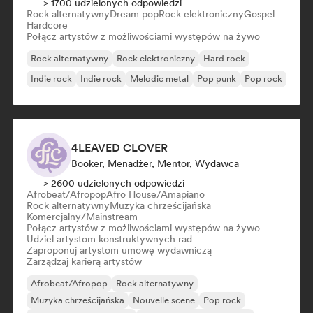
> 1700 udzielonych odpowiedzi
Rock alternatywny
Dream pop
Rock elektroniczny
Gospel
Hardcore
Połącz artystów z możliwościami występów na żywo
Rock alternatywny
Rock elektroniczny
Hard rock
Indie rock
Indie rock
Melodic metal
Pop punk
Pop rock
4LEAVED CLOVER
Booker, Menadżer, Mentor, Wydawca
> 2600 udzielonych odpowiedzi
Afrobeat/Afropop
Afro House/Amapiano
Rock alternatywny
Muzyka chrześcijańska
Komercjalny/Mainstream
Połącz artystów z możliwościami występów na żywo
Udziel artystom konstruktywnych rad
Zaproponuj artystom umowę wydawniczą
Zarządzaj karierą artystów
Afrobeat/Afropop
Rock alternatywny
Muzyka chrześcijańska
Nouvelle scene
Pop rock