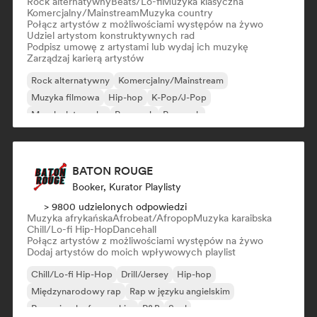
Rock alternatywny
Beats/Lo-fi
Muzyka klasyczna
Komercjalny/Mainstream
Muzyka country
Połącz artystów z możliwościami występów na żywo
Udziel artystom konstruktywnych rad
Podpisz umowę z artystami lub wydaj ich muzykę
Zarządzaj karierą artystów
Rock alternatywny
Komercjalny/Mainstream
Muzyka filmowa
Hip-hop
K-Pop/J-Pop
Muzyka latynoska
Pop punk
Pop rock
BATON ROUGE
Booker, Kurator Playlisty
> 9800 udzielonych odpowiedzi
Muzyka afrykańska
Afrobeat/Afropop
Muzyka karaibska
Chill/Lo-fi Hip-Hop
Dancehall
Połącz artystów z możliwościami występów na żywo
Dodaj artystów do moich wpływowych playlist
Chill/Lo-fi Hip-Hop
Drill/Jersey
Hip-hop
Międzynarodowy rap
Rap w języku angielskim
Rap w języku francuskim
R&B
Soul