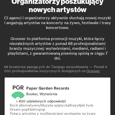
Organizatorzy poszukujący
nowych artystów
Ci agenci i organizatorzy aktywnie słuchają nowej muzyki
i angażują artystów na koncerty na żywo, festiwale i trasy
koncertowe.
Groover to platforma promocji muzyki, która łączy
niezależnych artystów z ponad 68 profesjonalistami
branży muzycznej: wytwórniami, mediami, radiami i
playlistami, z gwarantowaną pisemną opinią w ciągu 7
dni.
68
kuratorów pasujących do Twojego wyszukiwania — Ponad 4
000 profesjonalistów muzycznych dostępnych na
Groover
Paper Garden Records
Booker, Wytwórnia
> 800 udzielonych odpowiedzi
Rock alternatywny
Muzyka azjatycka
Brazylijski funk
Dream pop
Elektropop
Połącz artystów z możliwościami występów na żywo