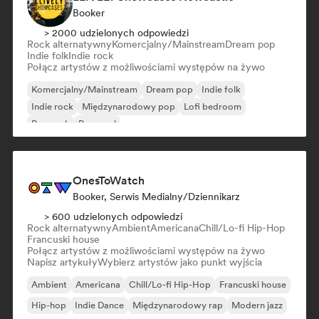
Booker
> 2000 udzielonych odpowiedzi
Rock alternatywny
Komercjalny/Mainstream
Dream pop
Indie folk
Indie rock
Połącz artystów z możliwościami występów na żywo
Komercjalny/Mainstream
Dream pop
Indie folk
Indie rock
Międzynarodowy pop
Lofi bedroom
Pop rock
Pop-soul
OnesToWatch
Booker, Serwis Medialny/Dziennikarz
> 600 udzielonych odpowiedzi
Rock alternatywny
Ambient
Americana
Chill/Lo-fi Hip-Hop
Francuski house
Połącz artystów z możliwościami występów na żywo
Napisz artykuły
Wybierz artystów jako punkt wyjścia
Ambient
Americana
Chill/Lo-fi Hip-Hop
Francuski house
Hip-hop
Indie Dance
Międzynarodowy rap
Modern jazz