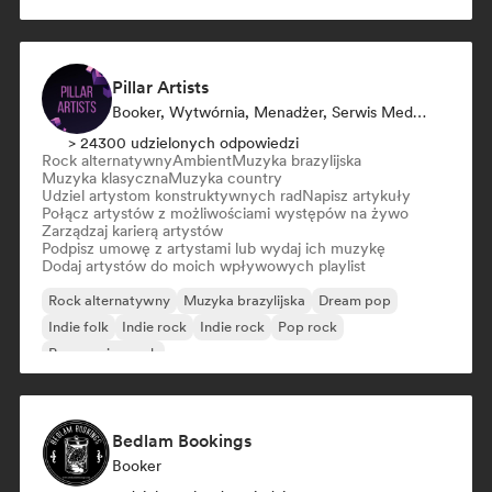
Pillar Artists
Booker, Wytwórnia, Menadżer, Serwis Medialny/Dziennikarz, Mentor, Kurator Playlisty
> 24300 udzielonych odpowiedzi
Rock alternatywny
Ambient
Muzyka brazylijska
Muzyka klasyczna
Muzyka country
Udziel artystom konstruktywnych rad
Napisz artykuły
Połącz artystów z możliwościami występów na żywo
Zarządzaj karierą artystów
Podpisz umowę z artystami lub wydaj ich muzykę
Dodaj artystów do moich wpływowych playlist
Rock alternatywny
Muzyka brazylijska
Dream pop
Indie folk
Indie rock
Indie rock
Pop rock
Progressive rock
Bedlam Bookings
Booker