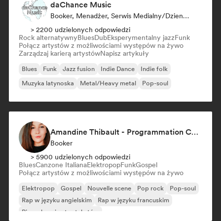
daChance Music
Booker, Menadżer, Serwis Medialny/Dziennikarz
> 2200 udzielonych odpowiedzi
Rock alternatywny
Blues
Dub
Eksperymentalny jazz
Funk
Połącz artystów z możliwościami występów na żywo
Zarządzaj karierą artystów
Napisz artykuły
Blues
Funk
Jazz fusion
Indie Dance
Indie folk
Muzyka latynoska
Metal/Heavy metal
Pop-soul
Amandine Thibault - Programmation Concerts SMAC IDF, Booking, Management
Booker
> 5900 udzielonych odpowiedzi
Blues
Canzone Italiana
Elektropop
Funk
Gospel
Połącz artystów z możliwościami występów na żywo
Elektropop
Gospel
Nouvelle scene
Pop rock
Pop-soul
Rap w języku angielskim
Rap w języku francuskim
Piosenkarz i autor tekstów