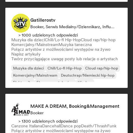
Gatillerostv
Booker, Serwis Medialny/Dziennikarz, Influencer W Mediach Społecznościowych
> 1000 udzielonych odpowiedzi
Muzyka dla dzieci
Chill/Lo-fi Hip-Hop
Cloud rap/hip-hop
Komercjalny/Mainstream
Muzyka taneczna
Połącz artystów z możliwościami występów na żywo
Napisz artykuły
Twórz przyciągające uwagę posty lub relacje o artystach
Muzyka dla dzieci
Chill/Lo-fi Hip-Hop
Cloud rap/hip-hop
Komercjalny/Mainstream
Deutschrap/Niemiecki hip-hop
Elektronika
Eksperymentalny jazz
Hip-hop
MAKE A DREAM, Booking&Management
Booker
> 1300 udzielonych odpowiedzi
Canzone Italiana
Dancehall
Dance pop
Death/Thrash
Funk
Połącz artystów z możliwościami występów na żywo