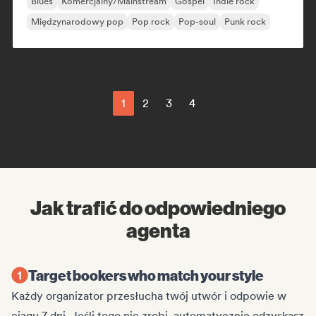
Blues
Komercjalny/Mainstream
Gospel
Indie rock
Międzynarodowy pop
Pop rock
Pop-soul
Punk rock
1
2
3
4
Jak trafić do odpowiedniego
agenta
Target bookers who match your style
Każdy organizator przesłucha twój utwór i odpowie w
ciągu 7 dni. Jeśli tego nie zrobi, automatycznie odzyskasz