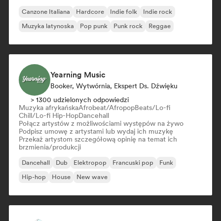
Canzone Italiana
Hardcore
Indie folk
Indie rock
Muzyka latynoska
Pop punk
Punk rock
Reggae
Yearning Music
Booker, Wytwórnia, Ekspert Ds. Dźwięku
> 1300 udzielonych odpowiedzi
Muzyka afrykańska
Afrobeat/Afropop
Beats/Lo-fi
Chill/Lo-fi Hip-Hop
Dancehall
Połącz artystów z możliwościami występów na żywo
Podpisz umowę z artystami lub wydaj ich muzykę
Przekaż artystom szczegółową opinię na temat ich
brzmienia/produkcji
Dancehall
Dub
Elektropop
Francuski pop
Funk
Hip-hop
House
New wave