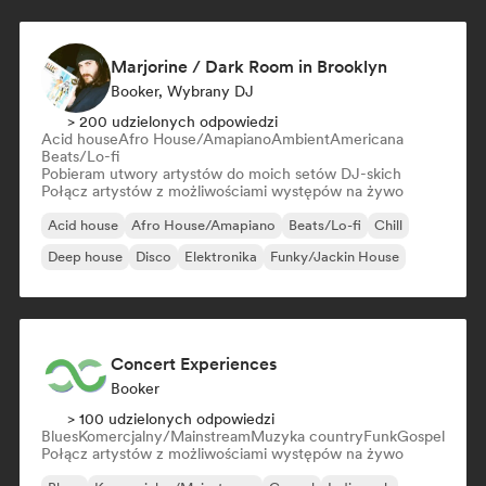
Marjorine / Dark Room in Brooklyn
Booker, Wybrany DJ
> 200 udzielonych odpowiedzi
Acid house
Afro House/Amapiano
Ambient
Americana
Beats/Lo-fi
Pobieram utwory artystów do moich setów DJ-skich
Połącz artystów z możliwościami występów na żywo
Acid house
Afro House/Amapiano
Beats/Lo-fi
Chill
Deep house
Disco
Elektronika
Funky/Jackin House
Concert Experiences
Booker
> 100 udzielonych odpowiedzi
Blues
Komercjalny/Mainstream
Muzyka country
Funk
Gospel
Połącz artystów z możliwościami występów na żywo