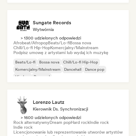
Sungate Records
Wytwórnia
> 1300 udzielonych odpowiedzi
Afrobeat/Afropop
Beats/Lo-fi
Bossa nova
Chill/Lo-fi Hip-Hop
Komercjalny/Mainstream
Podpisz umowę z artystami lub wydaj ich muzykę
Beats/Lo-fi
Bossa nova
Chill/Lo-fi Hip-Hop
Komercjalny/Mainstream
Dancehall
Dance pop
Hip-hop
Pop-soul
Lorenzo Lautz
Kierownik Ds. Synchronizacji
> 1600 udzielonych odpowiedzi
Rock alternatywny
Dream pop
Hard rock
Indie rock
Indie rock
Licencjonowanie lub reprezentowanie utworów artystów