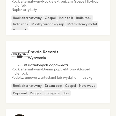
Rock alternatywny
Rock elektroniczny
Gospel
Hip-hop
Indie folk
Napisz artykuły
Rock alternatywny
Gospel
Indie folk
Indie rock
Indie rock
Międzynarodowy rap
Metal/Heavy metal
Pop rock
Pravda Records
Wytwórnia
> 800 udzielonych odpowiedzi
Rock alternatywny
Dream pop
Elektronika
Gospel
Indie rock
Podpisz umowę z artystami lub wydaj ich muzykę
Rock alternatywny
Dream pop
Gospel
New wave
Pop-soul
Reggae
Shoegaze
Soul