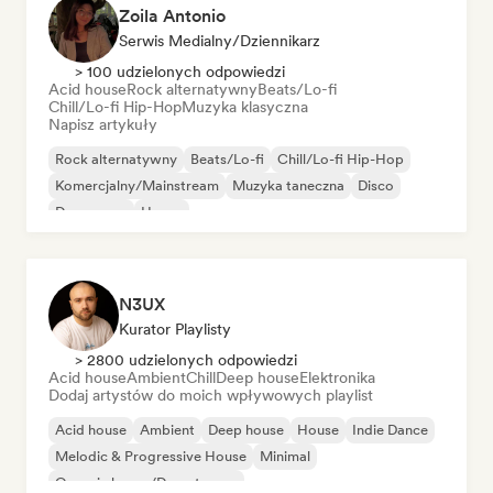
Zoila Antonio
Serwis Medialny/Dziennikarz
> 100 udzielonych odpowiedzi
Acid house
Rock alternatywny
Beats/Lo-fi
Chill/Lo-fi Hip-Hop
Muzyka klasyczna
Napisz artykuły
Rock alternatywny
Beats/Lo-fi
Chill/Lo-fi Hip-Hop
Komercjalny/Mainstream
Muzyka taneczna
Disco
Dream pop
House
N3UX
Kurator Playlisty
> 2800 udzielonych odpowiedzi
Acid house
Ambient
Chill
Deep house
Elektronika
Dodaj artystów do moich wpływowych playlist
Acid house
Ambient
Deep house
House
Indie Dance
Melodic & Progressive House
Minimal
Organic house/Downtempo