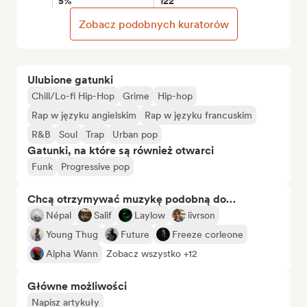
5%
122
Zobacz podobnych kuratorów
Ulubione gatunki
Chill/Lo-fi Hip-Hop
Grime
Hip-hop
Rap w języku angielskim
Rap w języku francuskim
R&B
Soul
Trap
Urban pop
Gatunki, na które są również otwarci
Funk
Progressive pop
Chcą otrzymywać muzykę podobną do…
Népal
Salif
Laylow
iivrson
Young Thug
Future
Freeze corleone
Alpha Wann
Zobacz wszystko +12
Główne możliwości
Napisz artykuły