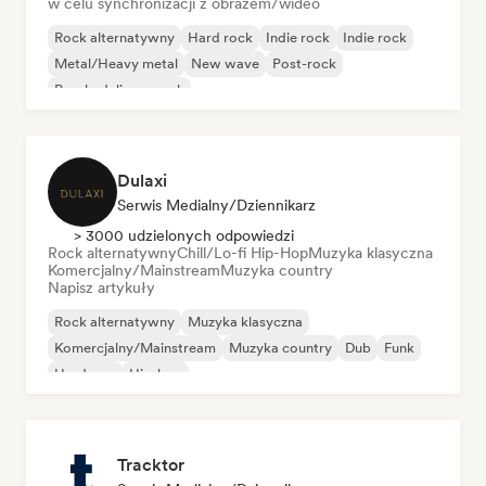
w celu synchronizacji z obrazem/wideo
Rock alternatywny
Hard rock
Indie rock
Indie rock
Metal/Heavy metal
New wave
Post-rock
Psychedeliczny rock
Dulaxi
Serwis Medialny/Dziennikarz
> 3000 udzielonych odpowiedzi
Rock alternatywny
Chill/Lo-fi Hip-Hop
Muzyka klasyczna
Komercjalny/Mainstream
Muzyka country
Napisz artykuły
Rock alternatywny
Muzyka klasyczna
Komercjalny/Mainstream
Muzyka country
Dub
Funk
Hardcore
Hip-hop
Tracktor