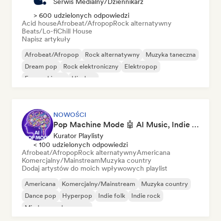
Serwis Medialny/Dziennikarz
> 600 udzielonych odpowiedzi
Acid house
Afrobeat/Afropop
Rock alternatywny
Beats/Lo-fi
Chill House
Napisz artykuły
Afrobeat/Afropop
Rock alternatywny
Muzyka taneczna
Dream pop
Rock elektroniczny
Elektropop
Francuski pop
Hip-hop
NOWOŚCI
Pop Machine Mode 🤖 AI Music, Indie Pop & Dream Pop
Kurator Playlisty
< 100 udzielonych odpowiedzi
Afrobeat/Afropop
Rock alternatywny
Americana
Komercjalny/Mainstream
Muzyka country
Dodaj artystów do moich wpływowych playlist
Americana
Komercjalny/Mainstream
Muzyka country
Dance pop
Hyperpop
Indie folk
Indie rock
Międzynarodowy pop