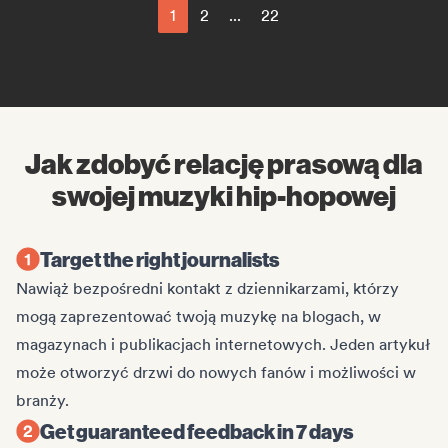
1
2
...
22
Jak zdobyć relację prasową dla
swojej muzyki hip-hopowej
Target the right journalists
Nawiąż bezpośredni kontakt z dziennikarzami, którzy
mogą zaprezentować twoją muzykę na blogach, w
magazynach i publikacjach internetowych. Jeden artykuł
może otworzyć drzwi do nowych fanów i możliwości w
branży.
Get guaranteed feedback in 7 days