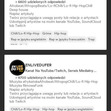
> 6600 udzielonych odpowiedzi
Afrobeat/Afropop
Beats/Lo-fi
Chill/Lo-fi Hip-Hop
Chill
Deep house
Napisz artykuły
Twórz przyciągające uwagę posty lub relacje o artystach
Udostępnij artystów na moim kanale YouTube, SoundCloud
lub Twitch
Chill/Lo-fi Hip-Hop
Grime
Hip-hop
Rap w języku angielskim
Rap w języku francuskim
Trap
R&B
Soul
ENLIVEDUFER
Kanał Na YouTube/Twitch, Serwis Medialny/Dziennikarz, Influencer W Mediach Społecznościowych
> 8700 udzielonych odpowiedzi
Muzyka afrykańska
Afrobeat/Afropop
Chill/Lo-fi Hip-Hop
Muzyka filmowa
Funk
Napisz artykuły
Twórz przyciągające uwagę posty lub relacje o artystach
Udostępnij artystów na moim kanale YouTube, SoundCloud
lub Twitch
Chill/Lo-fi Hip-Hop
Hip-hop
Rap w języku angielskim