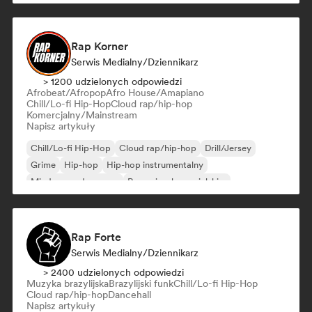
Rap Korner
Serwis Medialny/Dziennikarz
> 1200 udzielonych odpowiedzi
Afrobeat/Afropop
Afro House/Amapiano
Chill/Lo-fi Hip-Hop
Cloud rap/hip-hop
Komercjalny/Mainstream
Napisz artykuły
Chill/Lo-fi Hip-Hop
Cloud rap/hip-hop
Drill/Jersey
Grime
Hip-hop
Hip-hop instrumentalny
Międzynarodowy rap
Rap w języku angielskim
Rap Forte
Serwis Medialny/Dziennikarz
> 2400 udzielonych odpowiedzi
Muzyka brazylijska
Brazylijski funk
Chill/Lo-fi Hip-Hop
Cloud rap/hip-hop
Dancehall
Napisz artykuły