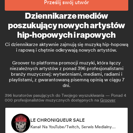
Prześlij swój utwór
Dziennikarze mediów
poszukujący nowych artystów
hip-hopowych i rapowych
Ci dziennikarze aktywnie zajmują się muzyką hip-hopową
i rapową i chętnie odkrywają nowych artystów.
Groover to platforma promocji muzyki, która łączy
niezależnych artystów z ponad 396 profesjonalistami
branży muzycznej: wytwórniami, mediami, radiami i
playlistami, z gwarantowaną pisemną opinią w ciągu 7
dni.
396
kuratorów pasujących do Twojego wyszukiwania — Ponad 4
000 profesjonalistów muzycznych dostępnych na
Groover
LE CHRONIQUEUR SALE
Kanał Na YouTube/Twitch, Serwis Medialny/Dziennikarz, Influencer W Mediach Społecznościowych