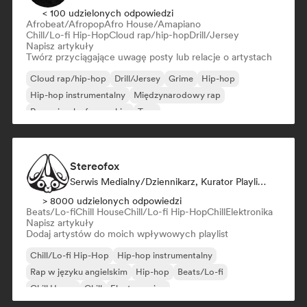
< 100 udzielonych odpowiedzi
Afrobeat/Afropop
Afro House/Amapiano
Chill/Lo-fi Hip-Hop
Cloud rap/hip-hop
Drill/Jersey
Napisz artykuły
Twórz przyciągające uwagę posty lub relacje o artystach
Cloud rap/hip-hop
Drill/Jersey
Grime
Hip-hop
Hip-hop instrumentalny
Międzynarodowy rap
Rap w języku francuskim
Trap
Stereofox
Serwis Medialny/Dziennikarz, Kurator Playlisty
> 8000 udzielonych odpowiedzi
Beats/Lo-fi
Chill House
Chill/Lo-fi Hip-Hop
Chill
Elektronika
Napisz artykuły
Dodaj artystów do moich wpływowych playlist
Chill/Lo-fi Hip-Hop
Hip-hop instrumentalny
Rap w języku angielskim
Hip-hop
Beats/Lo-fi
Chill House
Chill
Electro swing