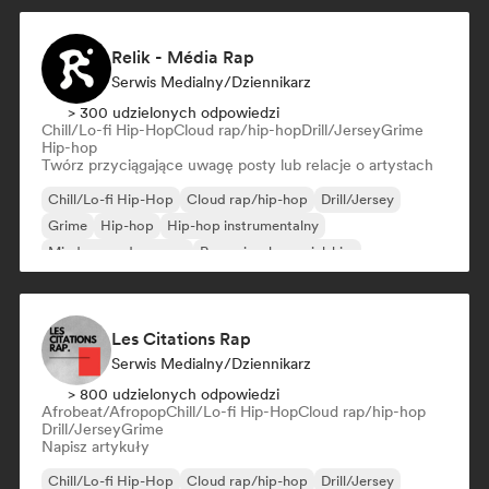
Relik - Média Rap
Serwis Medialny/Dziennikarz
> 300 udzielonych odpowiedzi
Chill/Lo-fi Hip-Hop
Cloud rap/hip-hop
Drill/Jersey
Grime
Hip-hop
Twórz przyciągające uwagę posty lub relacje o artystach
Chill/Lo-fi Hip-Hop
Cloud rap/hip-hop
Drill/Jersey
Grime
Hip-hop
Hip-hop instrumentalny
Międzynarodowy rap
Rap w języku angielskim
Les Citations Rap
Serwis Medialny/Dziennikarz
> 800 udzielonych odpowiedzi
Afrobeat/Afropop
Chill/Lo-fi Hip-Hop
Cloud rap/hip-hop
Drill/Jersey
Grime
Napisz artykuły
Chill/Lo-fi Hip-Hop
Cloud rap/hip-hop
Drill/Jersey