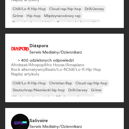
Chill/Lo-fi Hip-Hop
Cloud rap/hip-hop
Drill/Jersey
Grime
Hip-hop
Międzynarodowy rap
Rap w języku angielskim
Rap w języku francuskim
Diáspora
Serwis Medialny/Dziennikarz
> 400 udzielonych odpowiedzi
Afrobeat/Afropop
Afro House/Amapiano
Rock alternatywny
Beats/Lo-fi
Chill/Lo-fi Hip-Hop
Napisz artykuły
Chill/Lo-fi Hip-Hop
Christian Rap
Cloud rap/hip-hop
Deutschrap/Niemiecki hip-hop
Drill/Jersey
Grime
Hip-hop instrumentalny
Międzynarodowy rap
Salivoire
Serwis Medialny/Dziennikarz