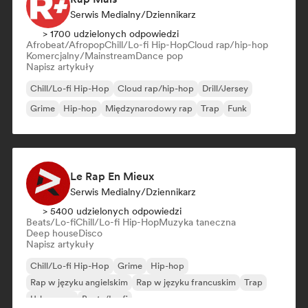
Serwis Medialny/Dziennikarz
> 1700 udzielonych odpowiedzi
Afrobeat/Afropop
Chill/Lo-fi Hip-Hop
Cloud rap/hip-hop
Komercjalny/Mainstream
Dance pop
Napisz artykuły
Chill/Lo-fi Hip-Hop
Cloud rap/hip-hop
Drill/Jersey
Grime
Hip-hop
Międzynarodowy rap
Trap
Funk
Le Rap En Mieux
Serwis Medialny/Dziennikarz
> 5400 udzielonych odpowiedzi
Beats/Lo-fi
Chill/Lo-fi Hip-Hop
Muzyka taneczna
Deep house
Disco
Napisz artykuły
Chill/Lo-fi Hip-Hop
Grime
Hip-hop
Rap w języku angielskim
Rap w języku francuskim
Trap
Urban pop
Beats/Lo-fi