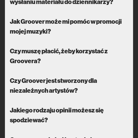
wysłaniu materiału do dziennikarzy?
Jak Groover może mi pomóc w promocji
mojej muzyki?
Czy muszę płacić, żeby korzystać z
Groovera?
Czy Groover jest stworzony dla
niezależnych artystów?
Jakiego rodzaju opinii możesz się
spodziewać?