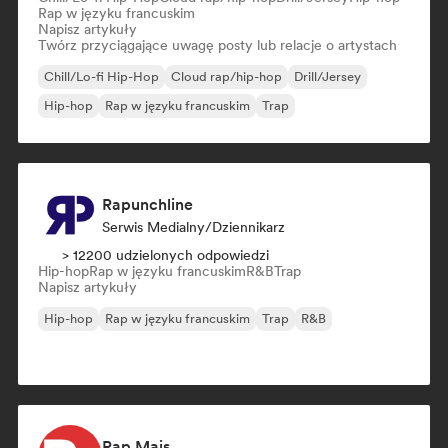
Rap w języku francuskim
Napisz artykuły
Twórz przyciągające uwagę posty lub relacje o artystach
Chill/Lo-fi Hip-Hop
Cloud rap/hip-hop
Drill/Jersey
Hip-hop
Rap w języku francuskim
Trap
Rapunchline
Serwis Medialny/Dziennikarz
> 12200 udzielonych odpowiedzi
Hip-hop
Rap w języku francuskim
R&B
Trap
Napisz artykuły
Hip-hop
Rap w języku francuskim
Trap
R&B
Rap Mais