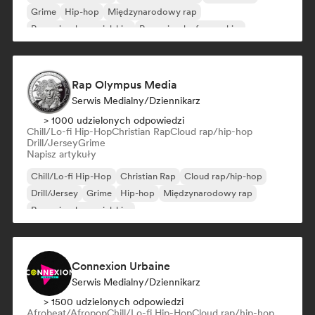
Grime
Hip-hop
Międzynarodowy rap
Rap w języku angielskim
Rap w języku francuskim
Rap Olympus Media
Serwis Medialny/Dziennikarz
> 1000 udzielonych odpowiedzi
Chill/Lo-fi Hip-Hop
Christian Rap
Cloud rap/hip-hop
Drill/Jersey
Grime
Napisz artykuły
Chill/Lo-fi Hip-Hop
Christian Rap
Cloud rap/hip-hop
Drill/Jersey
Grime
Hip-hop
Międzynarodowy rap
Rap w języku angielskim
Connexion Urbaine
Serwis Medialny/Dziennikarz
> 1500 udzielonych odpowiedzi
Afrobeat/Afropop
Chill/Lo-fi Hip-Hop
Cloud rap/hip-hop