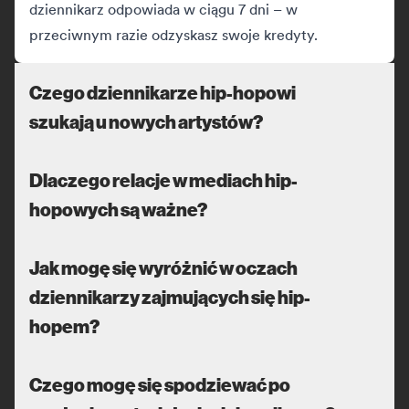
dziennikarz odpowiada w ciągu 7 dni – w
przeciwnym razie odzyskasz swoje kredyty.
Czego dziennikarze hip-hopowi
szukają u nowych artystów?
Dlaczego relacje w mediach hip-
hopowych są ważne?
Jak mogę się wyróżnić w oczach
dziennikarzy zajmujących się hip-
hopem?
Czego mogę się spodziewać po