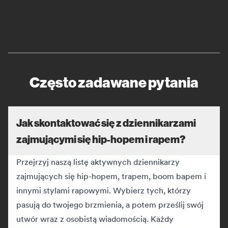
Często zadawane pytania
Jak skontaktować się z dziennikarzami
zajmującymi się hip-hopem i rapem?
Przejrzyj naszą listę aktywnych dziennikarzy
zajmujących się hip-hopem, trapem, boom bapem i
innymi stylami rapowymi. Wybierz tych, którzy
pasują do twojego brzmienia, a potem prześlij swój
utwór wraz z osobistą wiadomością. Każdy