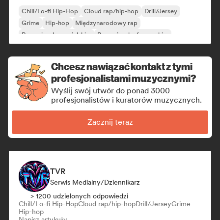
Chill/Lo-fi Hip-Hop
Cloud rap/hip-hop
Drill/Jersey
Grime
Hip-hop
Międzynarodowy rap
Rap w języku angielskim
Rap w języku francuskim
Chcesz nawiązać kontakt z tymi
profesjonalistami muzycznymi?
Wyślij swój utwór do ponad 3000
profesjonalistów i kuratorów muzycznych.
Zacznij teraz
TVR
Serwis Medialny/Dziennikarz
> 1200 udzielonych odpowiedzi
Chill/Lo-fi Hip-Hop
Cloud rap/hip-hop
Drill/Jersey
Grime
Hip-hop
Napisz artykuły