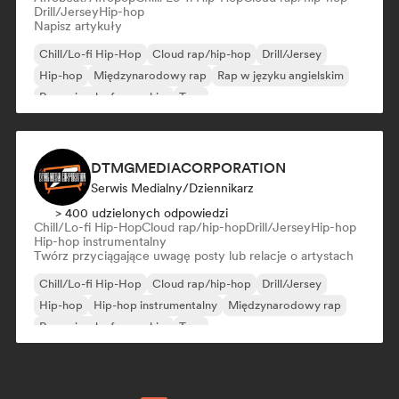
Drill/Jersey
Hip-hop
Napisz artykuły
Chill/Lo-fi Hip-Hop
Cloud rap/hip-hop
Drill/Jersey
Hip-hop
Międzynarodowy rap
Rap w języku angielskim
Rap w języku francuskim
Trap
DTMGMEDIACORPORATION
Serwis Medialny/Dziennikarz
> 400 udzielonych odpowiedzi
Chill/Lo-fi Hip-Hop
Cloud rap/hip-hop
Drill/Jersey
Hip-hop
Hip-hop instrumentalny
Twórz przyciągające uwagę posty lub relacje o artystach
Chill/Lo-fi Hip-Hop
Cloud rap/hip-hop
Drill/Jersey
Hip-hop
Hip-hop instrumentalny
Międzynarodowy rap
Rap w języku francuskim
Trap