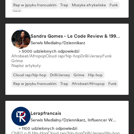
Rap w języku francuskim
Trap
Muzyka afrykańska
Funk
R&B
Sandra Gomes - Le Code Review & 1993initiales
Serwis Medialny/Dziennikarz
> 5000 udzielonych odpowiedzi
Afrobeat/Afropop
Cloud rap/hip-hop
Drill/Jersey
Funk
Grime
Napisz artykuły
Cloud rap/hip-hop
Drill/Jersey
Grime
Hip-hop
Rap w języku francuskim
Trap
Afrobeat/Afropop
Funk
Lerapfrancais
Serwis Medialny/Dziennikarz, Influencer W Mediach Społecznościowych
> 1100 udzielonych odpowiedzi
Chill/Lo-fi Hip-Hop
Cloud rap/hip-hop
Drill/Jersey
Hip-hop