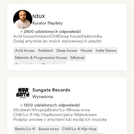
N3UX
Kurator Playlisty
> 2800 udzielonych odpowiedzi
Acid house
Ambient
Chill
Deep house
Elektronika
Dodaj artystów do moich wpływowych playlist
Acid house
Ambient
Deep house
House
Indie Dance
Melodic & Progressive House
Minimal
Organic house/Downtempo
Sungate Records
Wytwórnia
> 1300 udzielonych odpowiedzi
Afrobeat/Afropop
Beats/Lo-fi
Bossa nova
Chill/Lo-fi Hip-Hop
Komercjalny/Mainstream
Podpisz umowę z artystami lub wydaj ich muzykę
Beats/Lo-fi
Bossa nova
Chill/Lo-fi Hip-Hop