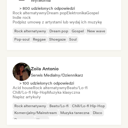
Wytwórnia
> 800 udzielonych odpowiedzi
Rock alternatywny
Dream pop
Elektronika
Gospel
Indie rock
Podpisz umowę z artystami lub wydaj ich muzykę
Rock alternatywny
Dream pop
Gospel
New wave
Pop-soul
Reggae
Shoegaze
Soul
Zoila Antonio
Serwis Medialny/Dziennikarz
> 100 udzielonych odpowiedzi
Acid house
Rock alternatywny
Beats/Lo-fi
Chill/Lo-fi Hip-Hop
Muzyka klasyczna
Napisz artykuły
Rock alternatywny
Beats/Lo-fi
Chill/Lo-fi Hip-Hop
Komercjalny/Mainstream
Muzyka taneczna
Disco
Dream pop
House