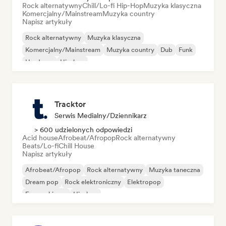
Rock alternatywny
Chill/Lo-fi Hip-Hop
Muzyka klasyczna
Komercjalny/Mainstream
Muzyka country
Napisz artykuły
Rock alternatywny
Muzyka klasyczna
Komercjalny/Mainstream
Muzyka country
Dub
Funk
Hardcore
Hip-hop
Tracktor
Serwis Medialny/Dziennikarz
> 600 udzielonych odpowiedzi
Acid house
Afrobeat/Afropop
Rock alternatywny
Beats/Lo-fi
Chill House
Napisz artykuły
Afrobeat/Afropop
Rock alternatywny
Muzyka taneczna
Dream pop
Rock elektroniczny
Elektropop
Francuski pop
Hip-hop