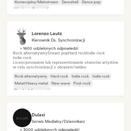
Komercjalny/Mainstream
Dancehall
Dance pop
Hip-hop
Pop-soul
Lorenzo Lautz
Kierownik Ds. Synchronizacji
> 1600 udzielonych odpowiedzi
Rock alternatywny
Dream pop
Hard rock
Indie rock
Indie rock
Licencjonowanie lub reprezentowanie utworów artystów
w celu synchronizacji z obrazem/wideo
Rock alternatywny
Hard rock
Indie rock
Indie rock
Metal/Heavy metal
New wave
Post-rock
Psychedeliczny rock
Dulaxi
Serwis Medialny/Dziennikarz
> 3000 udzielonych odpowiedzi