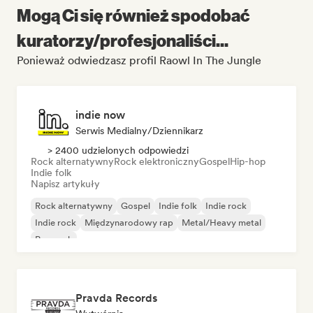
Mogą Ci się również spodobać
kuratorzy/profesjonaliści...
Ponieważ odwiedzasz profil Raowl In The Jungle
indie now
Serwis Medialny/Dziennikarz
> 2400 udzielonych odpowiedzi
Rock alternatywny
Rock elektroniczny
Gospel
Hip-hop
Indie folk
Napisz artykuły
Rock alternatywny
Gospel
Indie folk
Indie rock
Indie rock
Międzynarodowy rap
Metal/Heavy metal
Pop rock
Pravda Records