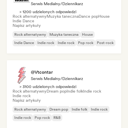
Serwis Medialny/Dziennikarz
> 1200 udzielonych odpowiedzi
Rock alternatywny
Muzyka taneczna
Dance pop
House
Indie Dance
Napisz artykuły
Rock alternatywny
Muzyka taneczna
House
Indie Dance
Indie rock
Indie rock
Pop rock
Post-rock
@Vtcontar
Serwis Medialny/Dziennikarz
> 3100 udzielonych odpowiedzi
Rock alternatywny
Dream pop
Indie folk
Indie rock
Indie rock
Napisz artykuły
Rock alternatywny
Dream pop
Indie folk
Indie rock
Indie rock
Pop rock
R&B