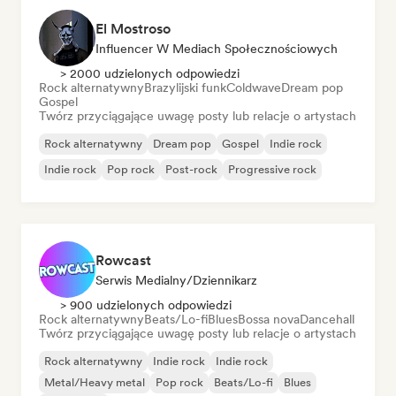
El Mostroso
Influencer W Mediach Społecznościowych
> 2000 udzielonych odpowiedzi
Rock alternatywny
Brazylijski funk
Coldwave
Dream pop
Gospel
Twórz przyciągające uwagę posty lub relacje o artystach
Rock alternatywny
Dream pop
Gospel
Indie rock
Indie rock
Pop rock
Post-rock
Progressive rock
Rowcast
Serwis Medialny/Dziennikarz
> 900 udzielonych odpowiedzi
Rock alternatywny
Beats/Lo-fi
Blues
Bossa nova
Dancehall
Twórz przyciągające uwagę posty lub relacje o artystach
Rock alternatywny
Indie rock
Indie rock
Metal/Heavy metal
Pop rock
Beats/Lo-fi
Blues