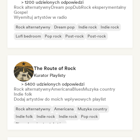
> 1200 udzielonych odpowiedzi
Rock alternatywny
Dream pop
Dub
Rock eksperymentalny
Gospel
Wyemituj artystów w radio
Rock alternatywny
Dream pop
Indie rock
Indie rock
Lofi bedroom
Pop rock
Post-rock
Post-rock
The Route of Rock
Kurator Playlisty
> 5400 udzielonych odpowiedzi
Rock alternatywny
Americana
Blues
Muzyka country
Indie folk
Dodaj artystów do moich wpływowych playlist
Rock alternatywny
Americana
Muzyka country
Indie folk
Indie rock
Indie rock
Pop rock
Piosenkarz i autor tekstów