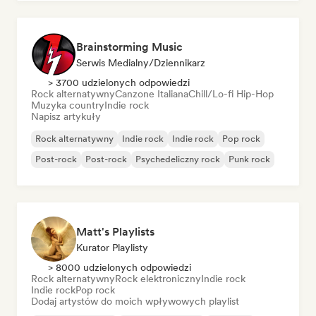
Brainstorming Music
Serwis Medialny/Dziennikarz
> 3700 udzielonych odpowiedzi
Rock alternatywny
Canzone Italiana
Chill/Lo-fi Hip-Hop
Muzyka country
Indie rock
Napisz artykuły
Rock alternatywny
Indie rock
Indie rock
Pop rock
Post-rock
Post-rock
Psychedeliczny rock
Punk rock
Matt's Playlists
Kurator Playlisty
> 8000 udzielonych odpowiedzi
Rock alternatywny
Rock elektroniczny
Indie rock
Indie rock
Pop rock
Dodaj artystów do moich wpływowych playlist