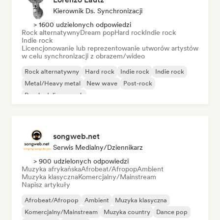
Kierownik Ds. Synchronizacji
> 1600 udzielonych odpowiedzi
Rock alternatywny
Dream pop
Hard rock
Indie rock
Indie rock
Licencjonowanie lub reprezentowanie utworów artystów
w celu synchronizacji z obrazem/wideo
Rock alternatywny
Hard rock
Indie rock
Indie rock
Metal/Heavy metal
New wave
Post-rock
Psychedeliczny rock
songweb.net
Serwis Medialny/Dziennikarz
> 900 udzielonych odpowiedzi
Muzyka afrykańska
Afrobeat/Afropop
Ambient
Muzyka klasyczna
Komercjalny/Mainstream
Napisz artykuły
Afrobeat/Afropop
Ambient
Muzyka klasyczna
Komercjalny/Mainstream
Muzyka country
Dance pop