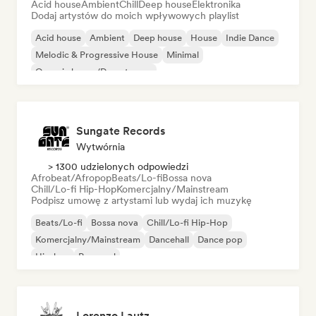
Acid house
Ambient
Chill
Deep house
Elektronika
Dodaj artystów do moich wpływowych playlist
Acid house
Ambient
Deep house
House
Indie Dance
Melodic & Progressive House
Minimal
Organic house/Downtempo
Sungate Records
Wytwórnia
> 1300 udzielonych odpowiedzi
Afrobeat/Afropop
Beats/Lo-fi
Bossa nova
Chill/Lo-fi Hip-Hop
Komercjalny/Mainstream
Podpisz umowę z artystami lub wydaj ich muzykę
Beats/Lo-fi
Bossa nova
Chill/Lo-fi Hip-Hop
Komercjalny/Mainstream
Dancehall
Dance pop
Hip-hop
Pop-soul
Lorenzo Lautz