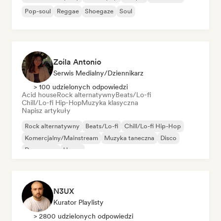
Pop-soul
Reggae
Shoegaze
Soul
Zoila Antonio
Serwis Medialny/Dziennikarz
> 100 udzielonych odpowiedzi
Acid house
Rock alternatywny
Beats/Lo-fi
Chill/Lo-fi Hip-Hop
Muzyka klasyczna
Napisz artykuły
Rock alternatywny
Beats/Lo-fi
Chill/Lo-fi Hip-Hop
Komercjalny/Mainstream
Muzyka taneczna
Disco
Dream pop
House
N3UX
Kurator Playlisty
> 2800 udzielonych odpowiedzi