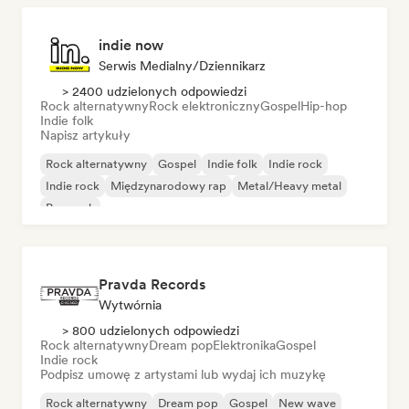
indie now
Serwis Medialny/Dziennikarz
> 2400 udzielonych odpowiedzi
Rock alternatywny
Rock elektroniczny
Gospel
Hip-hop
Indie folk
Napisz artykuły
Rock alternatywny
Gospel
Indie folk
Indie rock
Indie rock
Międzynarodowy rap
Metal/Heavy metal
Pop rock
Pravda Records
Wytwórnia
> 800 udzielonych odpowiedzi
Rock alternatywny
Dream pop
Elektronika
Gospel
Indie rock
Podpisz umowę z artystami lub wydaj ich muzykę
Rock alternatywny
Dream pop
Gospel
New wave