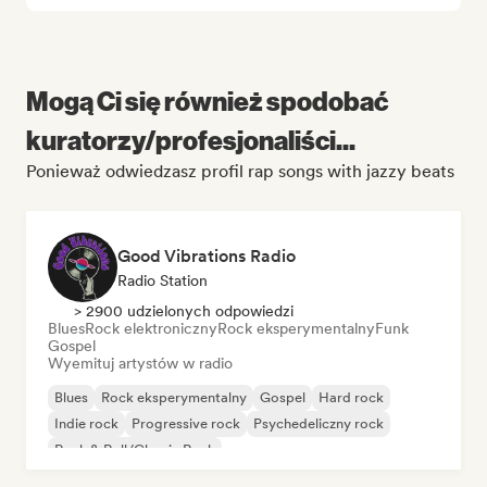
Mogą Ci się również spodobać
kuratorzy/profesjonaliści...
Ponieważ odwiedzasz profil rap songs with jazzy beats
Good Vibrations Radio
Radio Station
> 2900 udzielonych odpowiedzi
Blues
Rock elektroniczny
Rock eksperymentalny
Funk
Gospel
Wyemituj artystów w radio
Blues
Rock eksperymentalny
Gospel
Hard rock
Indie rock
Progressive rock
Psychedeliczny rock
Rock & Roll/Classic Rock