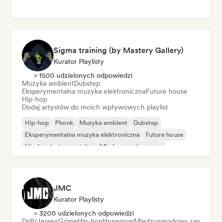
Sigma training (by Mastery Gallery)
Kurator Playlisty
> 1500 udzielonych odpowiedzi
Muzyka ambient
Dubstep
Eksperymentalna muzyka elektroniczna
Future house
Hip-hop
Dodaj artystów do moich wpływowych playlist
Hip-hop
Phonk
Muzyka ambient
Dubstep
Eksperymentalna muzyka elektroniczna
Future house
Hip-hop instrumentalny
Międzynarodowy rap
JMC
Kurator Playlisty
> 3200 udzielonych odpowiedzi
Drill/Jersey
Grime
Hip-hop
Hyperpop
Międzynarodowy rap