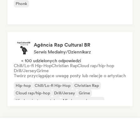
Phonk
Agência Rap Cultural BR
Serwis Medialny/Dziennikarz
< 100 udzielonych odpowiedzi
Chill/Lo-fi Hip-Hop
Christian Rap
Cloud rap/hip-hop
Drill/Jersey
Grime
Twórz przyciągające uwagę posty lub relacje o artystach
Hip-hop
Chill/Lo-fi Hip-Hop
Christian Rap
Cloud rap/hip-hop
Drill/Jersey
Grime
Hip-hop instrumentalny
Międzynarodowy rap