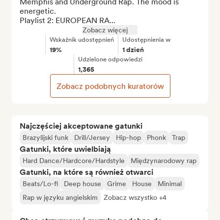
Memphis and Underground Rap. The mood is 
energetic.

Playlist 2: EUROPEAN RA...
Zobacz więcej
Wskaźnik udostępnień
Udostępnienia w
19%
1 dzień
Udzielone odpowiedzi
1,365
Zobacz podobnych kuratorów
Najczęściej akceptowane gatunki
Brazylijski funk
Drill/Jersey
Hip-hop
Phonk
Trap
Gatunki, które uwielbiają
Hard Dance/Hardcore/Hardstyle
Międzynarodowy rap
Gatunki, na które są również otwarci
Beats/Lo-fi
Deep house
Grime
House
Minimal
Rap w języku angielskim
Zobacz wszystko +4