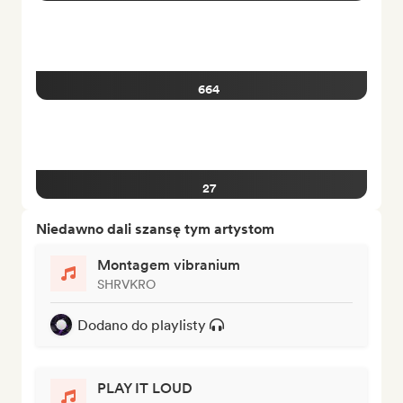
664
27
Niedawno dali szansę tym artystom
Montagem vibranium
SHRVKRO
Dodano do playlisty
PLAY IT LOUD