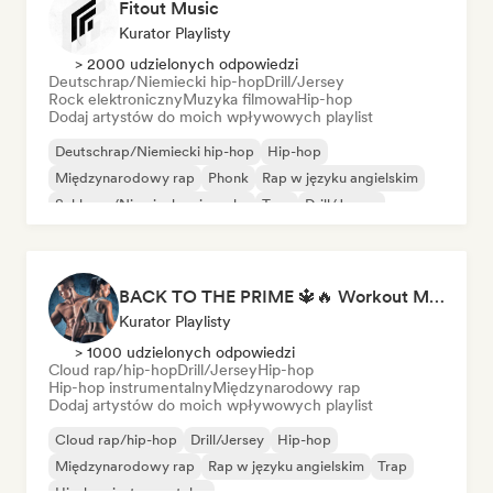
Fitout Music
Kurator Playlisty
> 2000 udzielonych odpowiedzi
Deutschrap/Niemiecki hip-hop
Drill/Jersey
Rock elektroniczny
Muzyka filmowa
Hip-hop
Dodaj artystów do moich wpływowych playlist
Deutschrap/Niemiecki hip-hop
Hip-hop
Międzynarodowy rap
Phonk
Rap w języku angielskim
Schlager/Niemiecka piosenka
Trap
Drill/Jersey
BACK TO THE PRIME 🔱🔥 Workout Motivation Playlist
Kurator Playlisty
> 1000 udzielonych odpowiedzi
Cloud rap/hip-hop
Drill/Jersey
Hip-hop
Hip-hop instrumentalny
Międzynarodowy rap
Dodaj artystów do moich wpływowych playlist
Cloud rap/hip-hop
Drill/Jersey
Hip-hop
Międzynarodowy rap
Rap w języku angielskim
Trap
Hip-hop instrumentalny