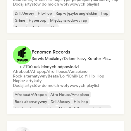
Dodaj artystów do moich wpływowych playlist
Drill/Jersey
Hip-hop
Rap w języku angielskim
Trap
Grime
Hyperpop
Międzynarodowy rap
Rap w języku francuskim
Fenomen Records
Serwis Medialny/Dziennikarz, Kurator Playlisty
> 2700 udzielonych odpowiedzi
Afrobeat/Afropop
Afro House/Amapiano
Rock alternatywny
Beats/Lo-fi
Chill/Lo-fi Hip-Hop
Napisz artykuły
Dodaj artystów do moich wpływowych playlist
Afrobeat/Afropop
Afro House/Amapiano
Rock alternatywny
Drill/Jersey
Hip-hop
Hip-hop instrumentalny
Melodic & Progressive House
Reggaeton