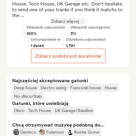
House, Tech House, UK Garage etc. Don't hesitate 
to send one of your tracks if you think it matchs to 
the ...
Zobacz więcej
Wskaźnik odpowiedzi
Wskaźnik udostępnień
100%
3%
Udostępnienia w
Udzielone odpowiedzi
1 dzień
1,721
Zobacz podobnych kuratorów
Najczęściej akceptowane gatunki
Deep house
Electro swing
Francuski house
House
Nu-disco/Italo
Gatunki, które uwielbiają
Disco
Tech House
UK Garage/Bassline
Chcą otrzymywać muzykę podobną do…
Gavinco
Folamour
Bootie Grove