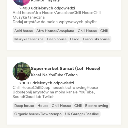
Kurator Playlisty
> 400 udzielonych odpowiedzi
Acid house
Afro House/Amapiano
Chill House
Chill
Muzyka taneczna
Dodaj artystów do moich wpływowych playlist
Acid house
Afro House/Amapiano
Chill House
Chill
Muzyka taneczna
Deep house
Disco
Francuski house
Supermarket Sunset (Lofi House)
Kanał Na YouTube/Twitch
> 100 udzielonych odpowiedzi
Chill House
Chill
Deep house
Electro swing
House
Udostępnij artystów na moim kanale YouTube,
SoundCloud lub Twitch
Deep house
House
Chill House
Chill
Electro swing
Organic house/Downtempo
UK Garage/Bassline