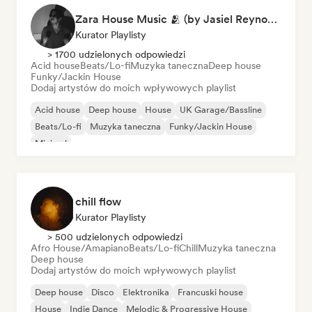
Zara House Music 🫂 (by Jasiel Reynoso)
Kurator Playlisty
> 1700 udzielonych odpowiedzi
Acid house
Beats/Lo-fi
Muzyka taneczna
Deep house
Funky/Jackin House
Dodaj artystów do moich wpływowych playlist
Acid house
Deep house
House
UK Garage/Bassline
Beats/Lo-fi
Muzyka taneczna
Funky/Jackin House
Minimal
chill flow
Kurator Playlisty
> 500 udzielonych odpowiedzi
Afro House/Amapiano
Beats/Lo-fi
Chill
Muzyka taneczna
Deep house
Dodaj artystów do moich wpływowych playlist
Deep house
Disco
Elektronika
Francuski house
House
Indie Dance
Melodic & Progressive House