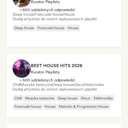
Kurator Playlisty
> 600 udzielonych odpowiedzi
Deep house
Francuski house
House
Dodaj artystów do moich wpływowych playlist
Deep house
Francuski house
House
BEST HOUSE HITS 2026
Kurator Playlisty
> 500 udzielonych odpowiedzi
Chill
Muzyka taneczna
Deep house
Disco
Elektronika
Dodaj artystów do moich wpływowych playlist
Chill
Muzyka taneczna
Deep house
Disco
Elektronika
Francuski house
House
Melodic & Progressive House