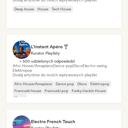
Dodaj artystów do moich wpływowych playlist
Deep house
House
Tech House
L’Instant Apéro 🍸
Kurator Playlisty
> 500 udzielonych odpowiedzi
Afro House/Amapiano
Dance pop
Disco
Electro swing
Elektropop
Dodaj artystów do moich wpływowych playlist
Afro House/Amapiano
Dance pop
Disco
Elektropop
Francuski house
Francuski pop
Funky/Jackin House
House
Electro French Touch