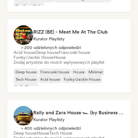
Nu-disco/Italo
RIZZ (BE) - Meet Me At The Club
Kurator Playlisty
> 200 udzielonych odpowiedzi
Acid house
Deep house
Francuski house
Funky/Jackin House
House
Dodaj artystów do moich wpływowych playlist
Deep house
Francuski house
House
Minimal
Tech House
Acid house
Funky/Jackin House
Indie Dance
Rally and Zara House 🏎️ (by Business House Playlists)
Kurator Playlisty
> 400 udzielonych odpowiedzi
Deep house
House
Tech House