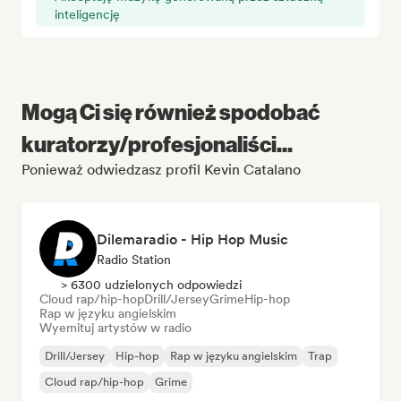
inteligencję
Mogą Ci się również spodobać
kuratorzy/profesjonaliści...
Ponieważ odwiedzasz profil Kevin Catalano
Dilemaradio - Hip Hop Music
Radio Station
> 6300 udzielonych odpowiedzi
Cloud rap/hip-hop
Drill/Jersey
Grime
Hip-hop
Rap w języku angielskim
Wyemituj artystów w radio
Drill/Jersey
Hip-hop
Rap w języku angielskim
Trap
Cloud rap/hip-hop
Grime