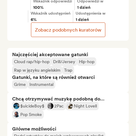
Wskaźnik odpowiedzi
Odpowiedzi w
100%
1 dzień
Wskaźnik udostępnień
Udostępnienia w
6%
1 dzień
Zobacz podobnych kuratorów
Najczęściej akceptowane gatunki
Cloud rap/hip-hop
Drill/Jersey
Hip-hop
Rap w języku angielskim
Trap
Gatunki, na które są również otwarci
Grime
Instrumental
Chcą otrzymywać muzykę podobną do…
$uicideBoy$
2Pac
Night Lovell
Pop Smoke
Główne możliwości