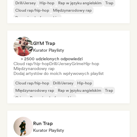
Drill/Jersey
Hip-hop
Rap w języku angielskim
Trap
Cloud rap/hip-hop
Międzynarodowy rap
Rap w języku francuskim
GYM Trap
Kurator Playlisty
> 2500 udzielonych odpowiedzi
Cloud rap/hip-hop
Drill/Jersey
Grime
Hip-hop
Międzynarodowy rap
Dodaj artystów do moich wpływowych playlist
Cloud rap/hip-hop
Drill/Jersey
Hip-hop
Międzynarodowy rap
Rap w języku angielskim
Trap
Grime
Rap w języku francuskim
Run Trap
Kurator Playlisty