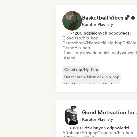
Basketball Vibes 🏀🔥
Kurator Playlisty
> 1200 udzielonych odpowiedzi
Cloud rap/hip-hop
Deutschrap/Niemiecki hip-hop
Drill/J
Grime
Hip-hop
Dodaj artystów do moich wpływowyc
playlist
Cloud rap/hip-hop
Deutschrap/Niemiecki hip-hop
Drill/Jersey
Grime
Hip-hop
Międzynarodowy rap
Nederpop/Holenderski pop
Rap w języku angielskim
Good Mot
Kurator Playlisty
> 600 udzielonych odpowiedzi
Afrobeat/Afropop
Cloud rap/hip-hop