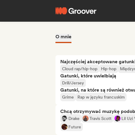
O mnie
Najczęściej akceptowane gatunk
Cloud rap/hip-hop
Hip-hop
Między
Gatunki, które uwielbiają
Drill/Jersey
Gatunki, na które są również otw
Grime
Rap w języku francuskim
Chcą otrzymywać muzykę podo
Drake
Travis Scott
Lil Uzi
Future