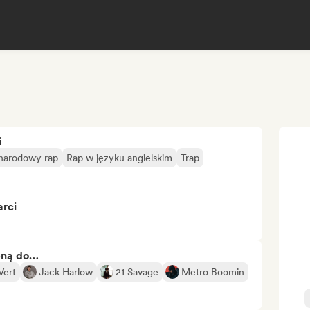
i
narodowy rap
Rap w języku angielskim
Trap
arci
bną do…
 Vert
Jack Harlow
21 Savage
Metro Boomin