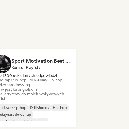
Sport Motivation Best Performance (Uniside Digital)
Kurator Playlisty
> 1300 udzielonych odpowiedzi
ud rap/hip-hop
Drill/Jersey
Hip-hop
dzynarodowy rap
 w języku angielskim
aj artystów do moich wpływowych
list
oud rap/hip-hop
Drill/Jersey
Hip-hop
ędzynarodowy rap
 w języku angielskim
Trap