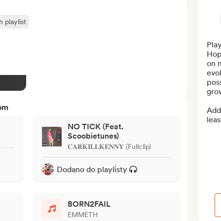
playlist
Play
Hop
on m
evol
poss
grow
tom
Add 
leas
NO TICK (Feat.
Scoobietunes)
𝐂𝐀𝐑𝐊𝐈𝐋𝐋𝐊𝐄𝐍𝐍𝐘 (Fullclip)
Dodano do playlisty
BORN2FAIL
EMMETH