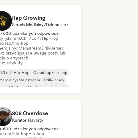
Rap Growing
Serwis Medialny/Dziennikarz
> 600 udzielonych odpowiedzi
ylijski funk
Chill/Lo-fi Hip-Hop
ud rap/hip-hop
ercjalny/Mainstream
Drill/Jersey
rz przyciągające uwagę posty lub
cje o artystach
isz artykuły
ll/Lo-fi Hip-Hop
Cloud rap/hip-hop
mercjalny/Mainstream
Drill/Jersey
ime
Hip-hop
Międzynarodowy rap
 w języku angielskim
808 Overdose
Kurator Playlisty
> 600 udzielonych odpowiedzi
ud rap/hip-hop
Hip-hop