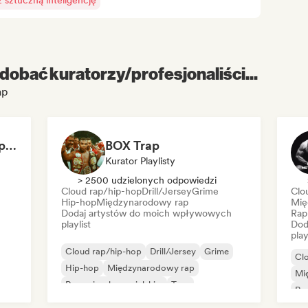
sztuczną inteligencję
dobać kuratorzy/profesjonaliści...
ap
Dilemaradio - Hip Hop Music
BOX Trap
Kurator Playlisty
> 2500 udzielonych odpowiedzi
Cloud rap/hip-hop
Drill/Jersey
Grime
Clo
Hip-hop
Międzynarodowy rap
Mię
Dodaj artystów do moich wpływowych
Rap
playlist
Dod
play
Cloud rap/hip-hop
Drill/Jersey
Grime
Cl
Hip-hop
Międzynarodowy rap
Mi
Rap w języku angielskim
Trap
Rap
Rap w języku francuskim