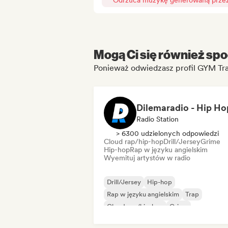
Odrzuca muzykę generowaną przez 
Mogą Ci się również spo
Ponieważ odwiedzasz profil GYM Tr
Radio Station
> 6300 udzielonych odpowiedzi
Cloud rap/hip-hop
Drill/Jersey
Grime
Hip-hop
Rap w języku angielskim
Wyemituj artystów w radio
Drill/Jersey
Hip-hop
Rap w języku angielskim
Trap
Cloud rap/hip-hop
Grime