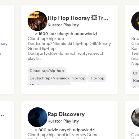
Hip Hop Hooray 💥 Trap, Hype & Party Rap Bangers
Kurator Playlisty
> 1500 udzielonych odpowiedzi
Cloud rap/hip-hop
Braz
ersey
Deutschrap/Niemiecki hip-hop
Drill/Jersey
Clo
Grime
Hip-hop
Kom
h
Dodaj artystów do moich wpływowych
Twó
playlist
rela
Nap
Cloud rap/hip-hop
Chi
Deutschrap/Niemiecki hip-hop
Hip-hop
Ko
Międzynarodowy rap
Gr
Nederpop/Holenderski pop
Rap
Rap w języku angielskim
Rap w języku francuskim
Rap/Trap Włoski
ivation for Gym Training Playlist 💪
Rap Discovery
Kurator Playlisty
> 800 udzielonych odpowiedzi
Cloud rap/hip-hop
Drill/Jersey
Grime
Clo