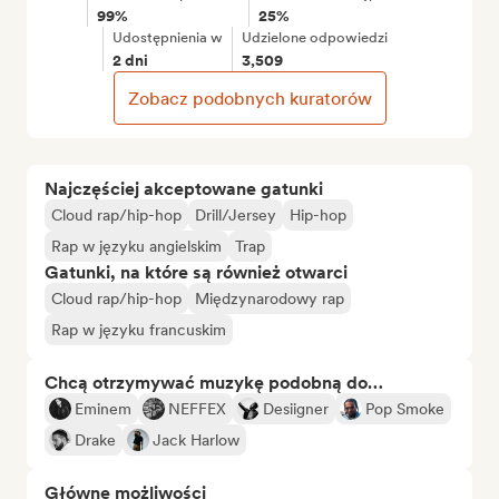
99%
25%
Udostępnienia w
Udzielone odpowiedzi
2 dni
3,509
Zobacz podobnych kuratorów
Najczęściej akceptowane gatunki
Cloud rap/hip-hop
Drill/Jersey
Hip-hop
Rap w języku angielskim
Trap
Gatunki, na które są również otwarci
Cloud rap/hip-hop
Międzynarodowy rap
Rap w języku francuskim
Chcą otrzymywać muzykę podobną do…
Eminem
NEFFEX
Desiigner
Pop Smoke
Drake
Jack Harlow
Główne możliwości