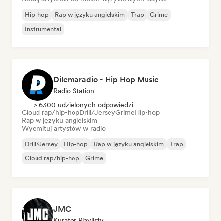
Hip-hop
Rap w języku angielskim
Trap
Grime
Instrumental
Dilemaradio - Hip Hop Music
Radio Station
> 6300 udzielonych odpowiedzi
Cloud rap/hip-hop
Drill/Jersey
Grime
Hip-hop
Rap w języku angielskim
Wyemituj artystów w radio
Drill/Jersey
Hip-hop
Rap w języku angielskim
Trap
Cloud rap/hip-hop
Grime
JMC
Kurator Playlisty