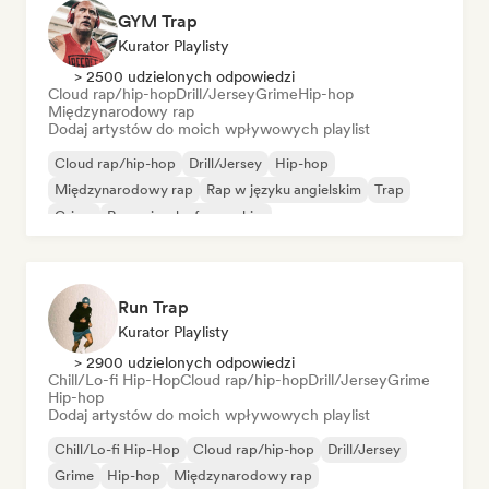
GYM Trap
Kurator Playlisty
> 2500 udzielonych odpowiedzi
Cloud rap/hip-hop
Drill/Jersey
Grime
Hip-hop
Międzynarodowy rap
Dodaj artystów do moich wpływowych playlist
Cloud rap/hip-hop
Drill/Jersey
Hip-hop
Międzynarodowy rap
Rap w języku angielskim
Trap
Grime
Rap w języku francuskim
Run Trap
Kurator Playlisty
> 2900 udzielonych odpowiedzi
Chill/Lo-fi Hip-Hop
Cloud rap/hip-hop
Drill/Jersey
Grime
Hip-hop
Dodaj artystów do moich wpływowych playlist
Chill/Lo-fi Hip-Hop
Cloud rap/hip-hop
Drill/Jersey
Grime
Hip-hop
Międzynarodowy rap