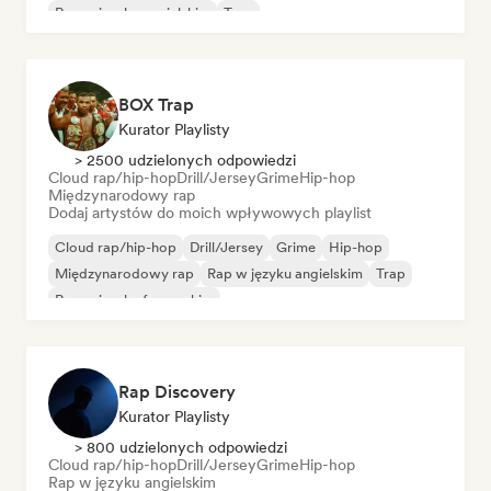
Rap w języku angielskim
Trap
BOX Trap
Kurator Playlisty
> 2500 udzielonych odpowiedzi
Cloud rap/hip-hop
Drill/Jersey
Grime
Hip-hop
Międzynarodowy rap
Dodaj artystów do moich wpływowych playlist
Cloud rap/hip-hop
Drill/Jersey
Grime
Hip-hop
Międzynarodowy rap
Rap w języku angielskim
Trap
Rap w języku francuskim
Rap Discovery
Kurator Playlisty
> 800 udzielonych odpowiedzi
Cloud rap/hip-hop
Drill/Jersey
Grime
Hip-hop
Rap w języku angielskim