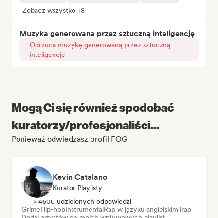
Zobacz wszystko +8
Muzyka generowana przez sztuczną inteligencję
Odrzuca muzykę generowaną przez sztuczną
inteligencję
Mogą Ci się również spodobać
kuratorzy/profesjonaliści...
Ponieważ odwiedzasz profil FOG
Kevin Catalano
Kurator Playlisty
> 4600 udzielonych odpowiedzi
Grime
Hip-hop
Instrumental
Rap w języku angielskim
Trap
Dodaj artystów do moich wpływowych playlist