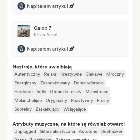
Napisałem artykuł
Galop 7
Killian Alaari
Napisałem artykuł
Nastroje, które uwielbiają
Autentyczny
Relaks
Kreatywne
Ciekawe
Mroczny
Energiczny
Zaangażowany
Dobre wibracje
Hardcore
Indie
Głębokie teksty
Mainstream
Melancholijne
Oryginalny
Pozytywny
Prosty
Subtelny
Zaskakujący
Wciągające
Atrybuty muzyczne, na które są również otwarci
Unplugged
Gitara akustyczna
Autotune
Beatmaker