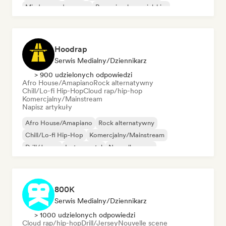
Międzynarodowy rap
Rap w języku angielskim
Hoodrap
Serwis Medialny/Dziennikarz
> 900 udzielonych odpowiedzi
Afro House/Amapiano
Rock alternatywny
Chill/Lo-fi Hip-Hop
Cloud rap/hip-hop
Komercjalny/Mainstream
Napisz artykuły
Afro House/Amapiano
Rock alternatywny
Chill/Lo-fi Hip-Hop
Komercjalny/Mainstream
Drill/Jersey
Instrumental
Nouvelle scene
Rap w języku francuskim
800K
Serwis Medialny/Dziennikarz
> 1000 udzielonych odpowiedzi
Cloud rap/hip-hop
Drill/Jersey
Nouvelle scene