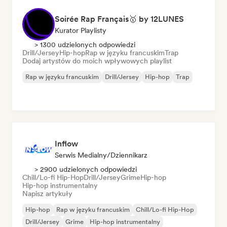
Soirée Rap Français🥇 by 12LUNES
Kurator Playlisty
> 1300 udzielonych odpowiedzi
Drill/Jersey
Hip-hop
Rap w języku francuskim
Trap
Dodaj artystów do moich wpływowych playlist
Rap w języku francuskim
Drill/Jersey
Hip-hop
Trap
Inflow
Serwis Medialny/Dziennikarz
> 2900 udzielonych odpowiedzi
Chill/Lo-fi Hip-Hop
Drill/Jersey
Grime
Hip-hop
Hip-hop instrumentalny
Napisz artykuły
Hip-hop
Rap w języku francuskim
Chill/Lo-fi Hip-Hop
Drill/Jersey
Grime
Hip-hop instrumentalny