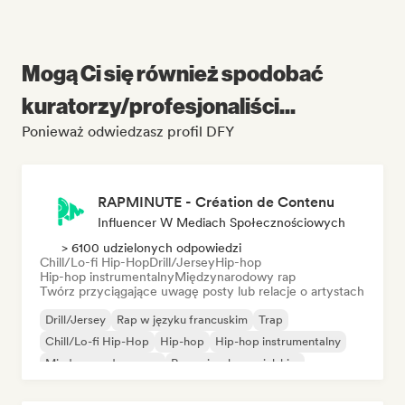
Mogą Ci się również spodobać
kuratorzy/profesjonaliści...
Ponieważ odwiedzasz profil DFY
RAPMINUTE - Création de Contenu
Influencer W Mediach Społecznościowych
> 6100 udzielonych odpowiedzi
Chill/Lo-fi Hip-Hop
Drill/Jersey
Hip-hop
Hip-hop instrumentalny
Międzynarodowy rap
Twórz przyciągające uwagę posty lub relacje o artystach
Drill/Jersey
Rap w języku francuskim
Trap
Chill/Lo-fi Hip-Hop
Hip-hop
Hip-hop instrumentalny
Międzynarodowy rap
Rap w języku angielskim