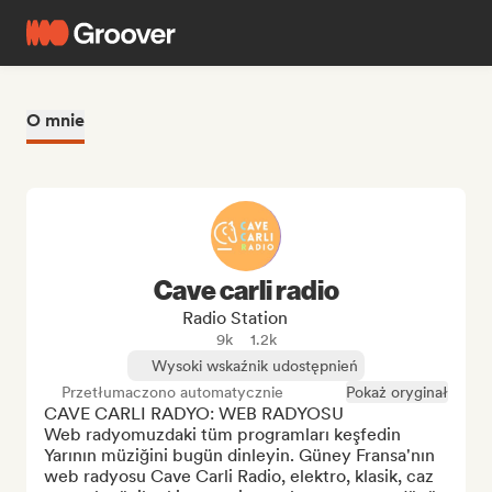
O mnie
Cave carli radio
Radio Station
9k
1.2k
Wysoki wskaźnik udostępnień
Przetłumaczono automatycznie
Pokaż oryginał
CAVE CARLI RADYO: WEB RADYOSU

Web radyomuzdaki tüm programları keşfedin

Yarının müziğini bugün dinleyin. Güney Fransa'nın 
web radyosu Cave Carli Radio, elektro, klasik, caz 