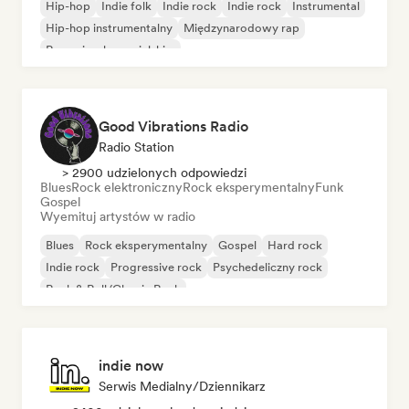
Hip-hop
Indie folk
Indie rock
Indie rock
Instrumental
Hip-hop instrumentalny
Międzynarodowy rap
Rap w języku angielskim
Good Vibrations Radio
Radio Station
> 2900 udzielonych odpowiedzi
Blues
Rock elektroniczny
Rock eksperymentalny
Funk
Gospel
Wyemituj artystów w radio
Blues
Rock eksperymentalny
Gospel
Hard rock
Indie rock
Progressive rock
Psychedeliczny rock
Rock & Roll/Classic Rock
indie now
Serwis Medialny/Dziennikarz