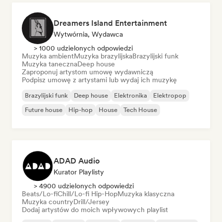
Dreamers Island Entertainment
Wytwórnia, Wydawca
> 1000 udzielonych odpowiedzi
Muzyka ambient
Muzyka brazylijska
Brazylijski funk
Muzyka taneczna
Deep house
Zaproponuj artystom umowę wydawniczą
Podpisz umowę z artystami lub wydaj ich muzykę
Brazylijski funk
Deep house
Elektronika
Elektropop
Future house
Hip-hop
House
Tech House
ADAD Audio
Kurator Playlisty
> 4900 udzielonych odpowiedzi
Beats/Lo-fi
Chill/Lo-fi Hip-Hop
Muzyka klasyczna
Muzyka country
Drill/Jersey
Dodaj artystów do moich wpływowych playlist