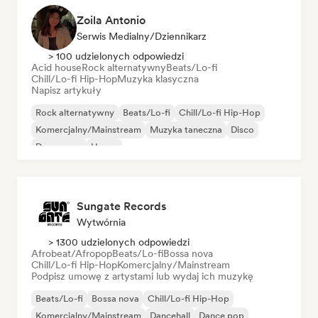
Zoila Antonio
Serwis Medialny/Dziennikarz
> 100 udzielonych odpowiedzi
Acid house
Rock alternatywny
Beats/Lo-fi
Chill/Lo-fi Hip-Hop
Muzyka klasyczna
Napisz artykuły
Rock alternatywny
Beats/Lo-fi
Chill/Lo-fi Hip-Hop
Komercjalny/Mainstream
Muzyka taneczna
Disco
Dream pop
House
Sungate Records
Wytwórnia
> 1300 udzielonych odpowiedzi
Afrobeat/Afropop
Beats/Lo-fi
Bossa nova
Chill/Lo-fi Hip-Hop
Komercjalny/Mainstream
Podpisz umowę z artystami lub wydaj ich muzykę
Beats/Lo-fi
Bossa nova
Chill/Lo-fi Hip-Hop
Komercjalny/Mainstream
Dancehall
Dance pop