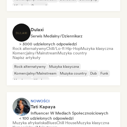
Hip-hop
Pop-soul
Dulaxi
Serwis Medialny/Dziennikarz
> 3000 udzielonych odpowiedzi
Rock alternatywny
Chill/Lo-fi Hip-Hop
Muzyka klasyczna
Komercjalny/Mainstream
Muzyka country
Napisz artykuły
Rock alternatywny
Muzyka klasyczna
Komercjalny/Mainstream
Muzyka country
Dub
Funk
Hardcore
Hip-hop
NOWOŚCI
Tati Kapaya
Influencer W Mediach Społecznościowych
< 100 udzielonych odpowiedzi
Muzyka afrykańska
Blues
Chill House
Muzyka klasyczna