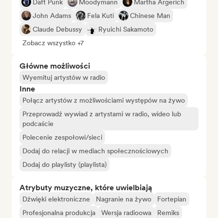
Daft Punk
Moodymann
Martha Argerich
John Adams
Fela Kuti
Chinese Man
Claude Debussy
Ryuichi Sakamoto
Zobacz wszystko +7
Główne możliwości
Wyemituj artystów w radio
Inne
Połącz artystów z możliwościami występów na żywo
Przeprowadź wywiad z artystami w radio, wideo lub
podcaście
Polecenie zespołowi/sieci
Dodaj do relacji w mediach społecznościowych
Dodaj do playlisty (playlista)
Atrybuty muzyczne, które uwielbiają
Dźwięki elektroniczne
Nagranie na żywo
Fortepian
Profesjonalna produkcja
Wersja radioowa
Remiks