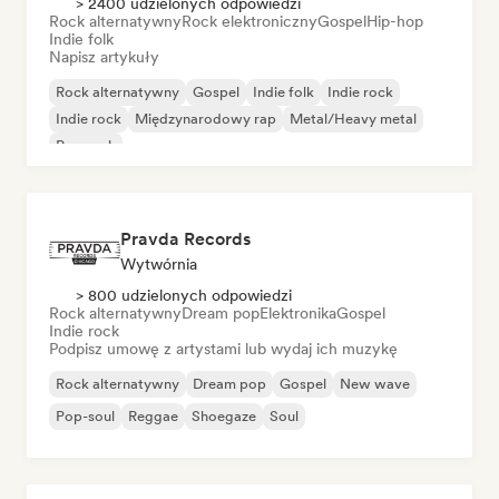
> 2400 udzielonych odpowiedzi
Rock alternatywny
Rock elektroniczny
Gospel
Hip-hop
Indie folk
Napisz artykuły
Rock alternatywny
Gospel
Indie folk
Indie rock
Indie rock
Międzynarodowy rap
Metal/Heavy metal
Pop rock
Pravda Records
Wytwórnia
> 800 udzielonych odpowiedzi
Rock alternatywny
Dream pop
Elektronika
Gospel
Indie rock
Podpisz umowę z artystami lub wydaj ich muzykę
Rock alternatywny
Dream pop
Gospel
New wave
Pop-soul
Reggae
Shoegaze
Soul