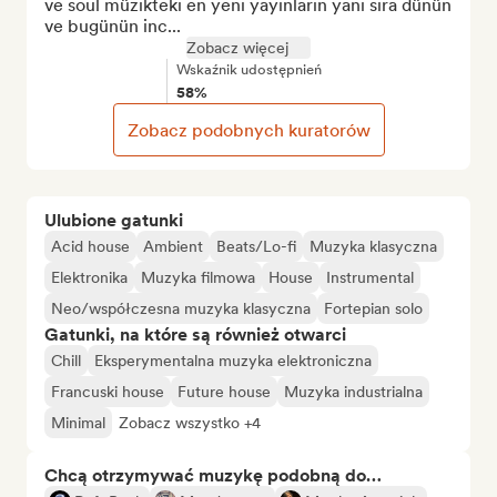
ve soul müzikteki en yeni yayınların yanı sıra dünün 
ve bugünün inc...
Zobacz więcej
Wskaźnik udostępnień
58%
Zobacz podobnych kuratorów
Ulubione gatunki
Acid house
Ambient
Beats/Lo-fi
Muzyka klasyczna
Elektronika
Muzyka filmowa
House
Instrumental
Neo/współczesna muzyka klasyczna
Fortepian solo
Gatunki, na które są również otwarci
Chill
Eksperymentalna muzyka elektroniczna
Francuski house
Future house
Muzyka industrialna
Minimal
Zobacz wszystko +4
Chcą otrzymywać muzykę podobną do…