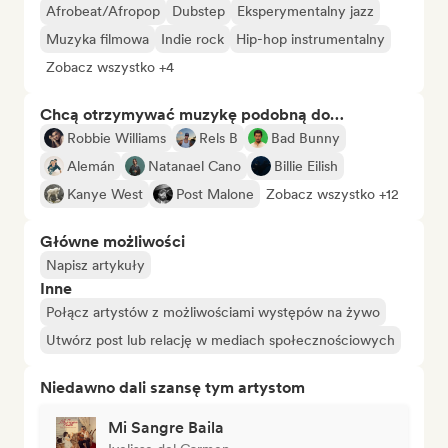
Afrobeat/Afropop
Dubstep
Eksperymentalny jazz
Muzyka filmowa
Indie rock
Hip-hop instrumentalny
Zobacz wszystko +4
Chcą otrzymywać muzykę podobną do…
Robbie Williams
Rels B
Bad Bunny
Alemán
Natanael Cano
Billie Eilish
Kanye West
Post Malone
Zobacz wszystko +12
Główne możliwości
Napisz artykuły
Inne
Połącz artystów z możliwościami występów na żywo
Utwórz post lub relację w mediach społecznościowych
Niedawno dali szansę tym artystom
Mi Sangre Baila