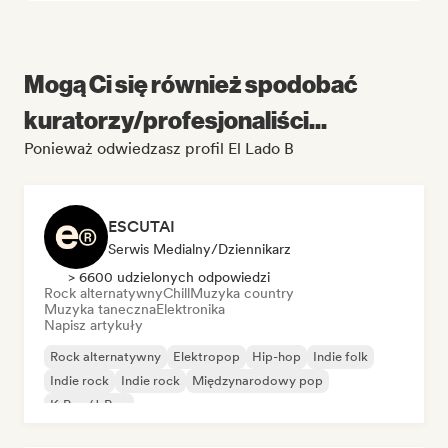
Mogą Ci się również spodobać
kuratorzy/profesjonaliści...
Ponieważ odwiedzasz profil El Lado B
ESCUTAI
Serwis Medialny/Dziennikarz
> 6600 udzielonych odpowiedzi
Rock alternatywny
Chill
Muzyka country
Muzyka taneczna
Elektronika
Napisz artykuły
Rock alternatywny
Elektropop
Hip-hop
Indie folk
Indie rock
Indie rock
Międzynarodowy pop
K-Pop/J-Pop