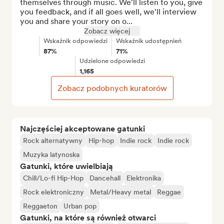
themselves through music. We'll listen to you, give 
you feedback, and if all goes well, we'll interview 
you and share your story on o...
Zobacz więcej
Wskaźnik odpowiedzi
Wskaźnik udostępnień
87%
71%
Udzielone odpowiedzi
1,165
Zobacz podobnych kuratorów
Najczęściej akceptowane gatunki
Rock alternatywny
Hip-hop
Indie rock
Indie rock
Muzyka latynoska
Gatunki, które uwielbiają
Chill/Lo-fi Hip-Hop
Dancehall
Elektronika
Rock elektroniczny
Metal/Heavy metal
Reggae
Reggaeton
Urban pop
Gatunki, na które są również otwarci