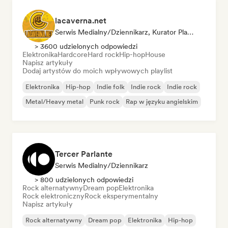
lacaverna.net
Serwis Medialny/Dziennikarz, Kurator Playlisty
> 3600 udzielonych odpowiedzi
Elektronika
Hardcore
Hard rock
Hip-hop
House
Napisz artykuły
Dodaj artystów do moich wpływowych playlist
Elektronika
Hip-hop
Indie folk
Indie rock
Indie rock
Metal/Heavy metal
Punk rock
Rap w języku angielskim
Tercer Parlante
Serwis Medialny/Dziennikarz
> 800 udzielonych odpowiedzi
Rock alternatywny
Dream pop
Elektronika
Rock elektroniczny
Rock eksperymentalny
Napisz artykuły
Rock alternatywny
Dream pop
Elektronika
Hip-hop