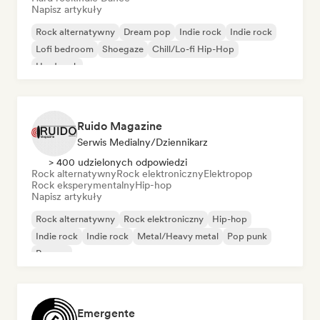
Napisz artykuły
Rock alternatywny
Dream pop
Indie rock
Indie rock
Lofi bedroom
Shoegaze
Chill/Lo-fi Hip-Hop
Hard rock
Ruido Magazine
Serwis Medialny/Dziennikarz
> 400 udzielonych odpowiedzi
Rock alternatywny
Rock elektroniczny
Elektropop
Rock eksperymentalny
Hip-hop
Napisz artykuły
Rock alternatywny
Rock elektroniczny
Hip-hop
Indie rock
Indie rock
Metal/Heavy metal
Pop punk
Reggae
Emergente