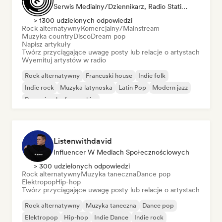
Serwis Medialny/Dziennikarz, Radio Station, Influencer W Mediach Społecznościowych
> 1300 udzielonych odpowiedzi
Rock alternatywny
Komercjalny/Mainstream
Muzyka country
Disco
Dream pop
Napisz artykuły
Twórz przyciągające uwagę posty lub relacje o artystach
Wyemituj artystów w radio
Rock alternatywny
Francuski house
Indie folk
Indie rock
Muzyka latynoska
Latin Pop
Modern jazz
Rap w języku francuskim
Listenwithdavid
Influencer W Mediach Społecznościowych
> 300 udzielonych odpowiedzi
Rock alternatywny
Muzyka taneczna
Dance pop
Elektropop
Hip-hop
Twórz przyciągające uwagę posty lub relacje o artystach
Rock alternatywny
Muzyka taneczna
Dance pop
Elektropop
Hip-hop
Indie Dance
Indie rock