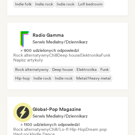
Indie folk
Indie rock
Indie rock
Lofi bedroom
Radio Gamma
Serwis Medialny/Dziennikarz
> 900 udzielonych odpowiedzi
Rock alternatywny
Chill
Deep house
Elektronika
Funk
Napisz artykuły
Rock alternatywny
Deep house
Elektronika
Funk
Hip-hop
Indie rock
Indie rock
Metal/Heavy metal
Global-Pop Magazine
Serwis Medialny/Dziennikarz
> 1100 udzielonych odpowiedzi
Rock alternatywny
Chill/Lo-fi Hip-Hop
Dream pop
Hard rock
Indie Dance