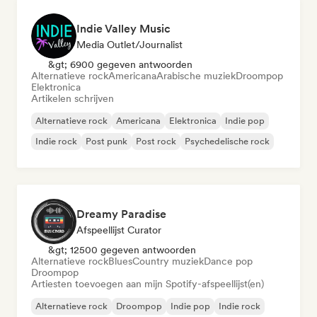
Indie Valley Music
Media Outlet/Journalist
&gt; 6900 gegeven antwoorden
Alternatieve rock
Americana
Arabische muziek
Droompop
Elektronica
Artikelen schrijven
Alternatieve rock
Americana
Elektronica
Indie pop
Indie rock
Post punk
Post rock
Psychedelische rock
Dreamy Paradise
Afspeellijst Curator
&gt; 12500 gegeven antwoorden
Alternatieve rock
Blues
Country muziek
Dance pop
Droompop
Artiesten toevoegen aan mijn Spotify-afspeellijst(en)
Alternatieve rock
Droompop
Indie pop
Indie rock