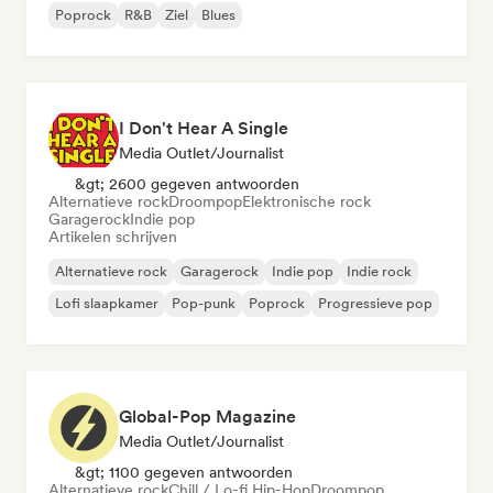
Poprock
R&B
Ziel
Blues
I Don't Hear A Single
Media Outlet/Journalist
&gt; 2600 gegeven antwoorden
Alternatieve rock
Droompop
Elektronische rock
Garagerock
Indie pop
Artikelen schrijven
Alternatieve rock
Garagerock
Indie pop
Indie rock
Lofi slaapkamer
Pop-punk
Poprock
Progressieve pop
Global-Pop Magazine
Media Outlet/Journalist
&gt; 1100 gegeven antwoorden
Alternatieve rock
Chill / Lo-fi Hip-Hop
Droompop