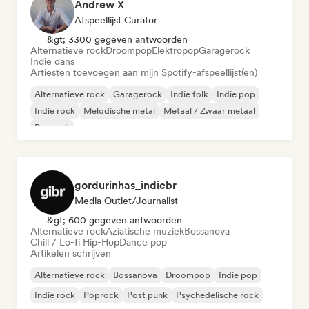
Andrew X
Afspeellijst Curator
&gt; 3300 gegeven antwoorden
Alternatieve rock
Droompop
Elektropop
Garagerock
Indie dans
Artiesten toevoegen aan mijn Spotify-afspeellijst(en)
Alternatieve rock
Garagerock
Indie folk
Indie pop
Indie rock
Melodische metal
Metaal / Zwaar metaal
Poprock
gordurinhas_indiebr
Media Outlet/Journalist
&gt; 600 gegeven antwoorden
Alternatieve rock
Aziatische muziek
Bossanova
Chill / Lo-fi Hip-Hop
Dance pop
Artikelen schrijven
Alternatieve rock
Bossanova
Droompop
Indie pop
Indie rock
Poprock
Post punk
Psychedelische rock