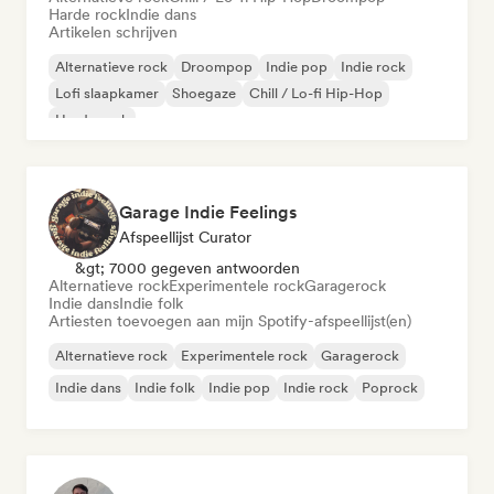
Harde rock
Indie dans
Artikelen schrijven
Alternatieve rock
Droompop
Indie pop
Indie rock
Lofi slaapkamer
Shoegaze
Chill / Lo-fi Hip-Hop
Harde rock
Garage Indie Feelings
Afspeellijst Curator
&gt; 7000 gegeven antwoorden
Alternatieve rock
Experimentele rock
Garagerock
Indie dans
Indie folk
Artiesten toevoegen aan mijn Spotify-afspeellijst(en)
Alternatieve rock
Experimentele rock
Garagerock
Indie dans
Indie folk
Indie pop
Indie rock
Poprock