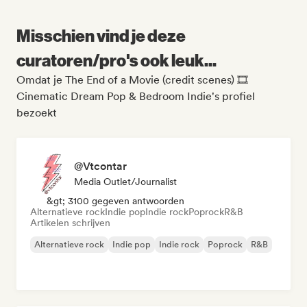
Misschien vind je deze
curatoren/pro's ook leuk...
Omdat je The End of a Movie (credit scenes) 🎞️
Cinematic Dream Pop & Bedroom Indie's profiel
bezoekt
@Vtcontar
Media Outlet/Journalist
&gt; 3100 gegeven antwoorden
Alternatieve rock
Indie pop
Indie rock
Poprock
R&B
Artikelen schrijven
Alternatieve rock
Indie pop
Indie rock
Poprock
R&B