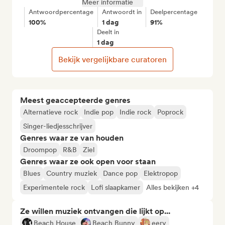
Meer informatie
Antwoordpercentage
Antwoordt in
Deelpercentage
100%
1 dag
91%
Deelt in
1 dag
Bekijk vergelijkbare curatoren
Meest geaccepteerde genres
Alternatieve rock
Indie pop
Indie rock
Poprock
Singer-liedjesschrijver
Genres waar ze van houden
Droompop
R&B
Ziel
Genres waar ze ook open voor staan
Blues
Country muziek
Dance pop
Elektropop
Experimentele rock
Lofi slaapkamer
Alles bekijken +4
Ze willen muziek ontvangen die lijkt op...
Beach House
Beach Bunny
eery