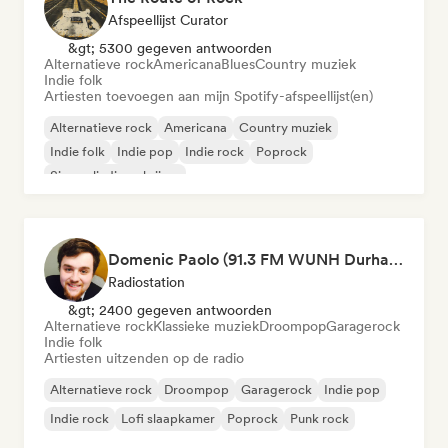
Afspeellijst Curator
&gt; 5300 gegeven antwoorden
Alternatieve rock
Americana
Blues
Country muziek
Indie folk
Artiesten toevoegen aan mijn Spotify-afspeellijst(en)
Alternatieve rock
Americana
Country muziek
Indie folk
Indie pop
Indie rock
Poprock
Singer-liedjesschrijver
Domenic Paolo (91.3 FM WUNH Durham)
Radiostation
&gt; 2400 gegeven antwoorden
Alternatieve rock
Klassieke muziek
Droompop
Garagerock
Indie folk
Artiesten uitzenden op de radio
Alternatieve rock
Droompop
Garagerock
Indie pop
Indie rock
Lofi slaapkamer
Poprock
Punk rock