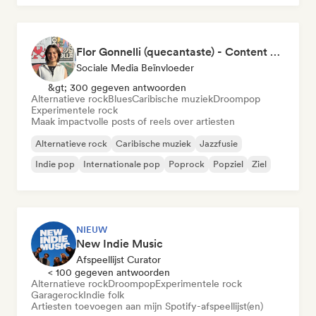
Flor Gonnelli (quecantaste) - Content Creator
Sociale Media Beïnvloeder
&gt; 300 gegeven antwoorden
Alternatieve rock
Blues
Caribische muziek
Droompop
Experimentele rock
Maak impactvolle posts of reels over artiesten
Alternatieve rock
Caribische muziek
Jazzfusie
Indie pop
Internationale pop
Poprock
Popziel
Ziel
NIEUW
New Indie Music
Afspeellijst Curator
< 100 gegeven antwoorden
Alternatieve rock
Droompop
Experimentele rock
Garagerock
Indie folk
Artiesten toevoegen aan mijn Spotify-afspeellijst(en)