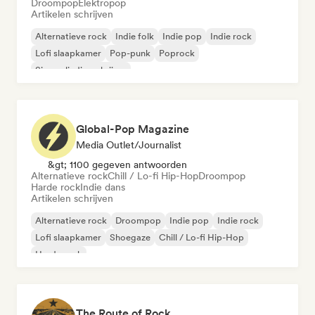
Droompop
Elektropop
Artikelen schrijven
Alternatieve rock
Indie folk
Indie pop
Indie rock
Lofi slaapkamer
Pop-punk
Poprock
Singer-liedjesschrijver
Global-Pop Magazine
Media Outlet/Journalist
&gt; 1100 gegeven antwoorden
Alternatieve rock
Chill / Lo-fi Hip-Hop
Droompop
Harde rock
Indie dans
Artikelen schrijven
Alternatieve rock
Droompop
Indie pop
Indie rock
Lofi slaapkamer
Shoegaze
Chill / Lo-fi Hip-Hop
Harde rock
The Route of Rock