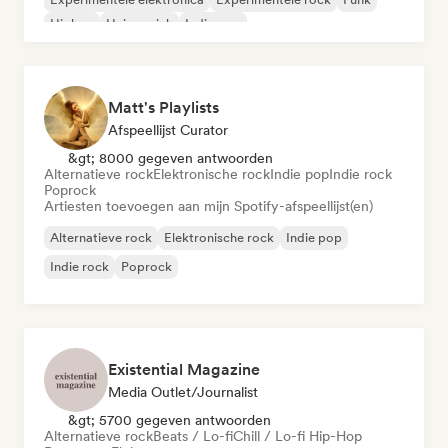
Hiphop
Huismuziek
Indie pop
Matt's Playlists
Afspeellijst Curator
&gt; 8000 gegeven antwoorden
Alternatieve rock
Elektronische rock
Indie pop
Indie rock
Poprock
Artiesten toevoegen aan mijn Spotify-afspeellijst(en)
Alternatieve rock
Elektronische rock
Indie pop
Indie rock
Poprock
Existential Magazine
Media Outlet/Journalist
&gt; 5700 gegeven antwoorden
Alternatieve rock
Beats / Lo-fi
Chill / Lo-fi Hip-Hop