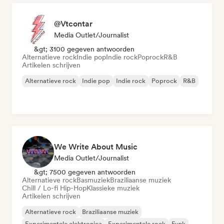
@Vtcontar
Media Outlet/Journalist
&gt; 3100 gegeven antwoorden
Alternatieve rock
Indie pop
Indie rock
Poprock
R&B
Artikelen schrijven
Alternatieve rock
Indie pop
Indie rock
Poprock
R&B
We Write About Music
Media Outlet/Journalist
&gt; 7500 gegeven antwoorden
Alternatieve rock
Basmuziek
Braziliaanse muziek
Chill / Lo-fi Hip-Hop
Klassieke muziek
Artikelen schrijven
Alternatieve rock
Braziliaanse muziek
Experimentele elektronica
Experimentele rock
Funk