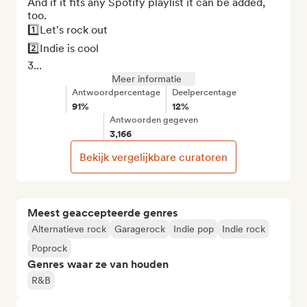
And if it fits any Spotify playlist it can be added, 
too.

1️⃣Let's rock out

2️⃣Indie is cool

3...
Meer informatie
Antwoordpercentage
Deelpercentage
91%
12%
Antwoorden gegeven
3,166
Bekijk vergelijkbare curatoren
Meest geaccepteerde genres
Alternatieve rock
Garagerock
Indie pop
Indie rock
Poprock
Genres waar ze van houden
R&B