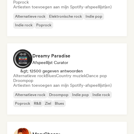
Poprock
Artiesten toevoegen aan mijn Spotify-afspeellijst(en)
Alternatieve rock
Elektronische rock
Indie pop
Indie rock
Poprock
Dreamy Paradise
Afspeellijst Curator
&gt; 12500 gegeven antwoorden
Alternatieve rock
Blues
Country muziek
Dance pop
Droompop
Artiesten toevoegen aan mijn Spotify-afspeellijst(en)
Alternatieve rock
Droompop
Indie pop
Indie rock
Poprock
R&B
Ziel
Blues