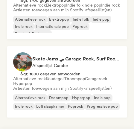
&gt; 1700 gegeven antwoorden
Alternatieve rock
Elektropop
Indie folk
Indie pop
Indie rock
Artiesten toevoegen aan mijn Spotify-afspeellijst(en)
Alternatieve rock
Elektropop
Indie folk
Indie pop
Indie rock
Internationale pop
Poprock
Psychedelische pop
Skate Jams 🛹 Garage Rock, Surf Rock & Neo-Psych
Afspeellijst Curator
&gt; 1800 gegeven antwoorden
Alternatieve rock
Koudegolf
Droompop
Garagerock
Hyperpop
Artiesten toevoegen aan mijn Spotify-afspeellijst(en)
Alternatieve rock
Droompop
Hyperpop
Indie pop
Indie rock
Lofi slaapkamer
Poprock
Progressieve pop