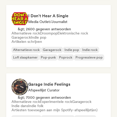
I Don't Hear A Single
Media Outlet/Journalist
&gt; 2600 gegeven antwoorden
Alternatieve rock
Droompop
Elektronische rock
Garagerock
Indie pop
Artikelen schrijven
Alternatieve rock
Garagerock
Indie pop
Indie rock
Lofi slaapkamer
Pop-punk
Poprock
Progressieve pop
Garage Indie Feelings
Afspeellijst Curator
&gt; 7000 gegeven antwoorden
Alternatieve rock
Experimentele rock
Garagerock
Indie dans
Indie folk
Artiesten toevoegen aan mijn Spotify-afspeellijst(en)