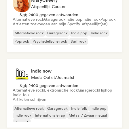
MaryCheery
Afspeellijst Curator
&gt; 2400 gegeven antwoorden
Alternatieve rock
Garagerock
Indie pop
Indie rock
Poprock
Artiesten toevoegen aan mijn Spotify-afspeellijst(en)
Alternatieve rock
Garagerock
Indie pop
Indie rock
Poprock
Psychedelische rock
Surf rock
indie now
Media Outlet/Journalist
&gt; 2400 gegeven antwoorden
Alternatieve rock
Elektronische rock
Garagerock
Hiphop
Indie folk
Artikelen schrijven
Alternatieve rock
Garagerock
Indie folk
Indie pop
Indie rock
Internationale rap
Metaal / Zwaar metaal
Poprock