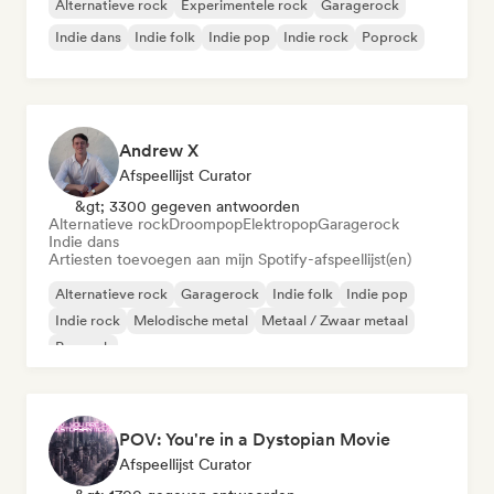
Alternatieve rock
Experimentele rock
Garagerock
Indie dans
Indie folk
Indie pop
Indie rock
Poprock
Andrew X
Afspeellijst Curator
&gt; 3300 gegeven antwoorden
Alternatieve rock
Droompop
Elektropop
Garagerock
Indie dans
Artiesten toevoegen aan mijn Spotify-afspeellijst(en)
Alternatieve rock
Garagerock
Indie folk
Indie pop
Indie rock
Melodische metal
Metaal / Zwaar metaal
Poprock
POV: You're in a Dystopian Movie
Afspeellijst Curator