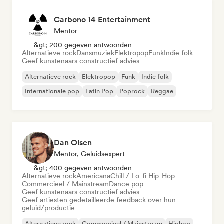
Carbono 14 Entertainment
Mentor
&gt; 200 gegeven antwoorden
Alternatieve rock
Dansmuziek
Elektropop
Funk
Indie folk
Geef kunstenaars constructief advies
Alternatieve rock
Elektropop
Funk
Indie folk
Internationale pop
Latin Pop
Poprock
Reggae
Dan Olsen
Mentor, Geluidsexpert
&gt; 400 gegeven antwoorden
Alternatieve rock
Americana
Chill / Lo-fi Hip-Hop
Commercieel / Mainstream
Dance pop
Geef kunstenaars constructief advies
Geef artiesten gedetailleerde feedback over hun
geluid/productie
Alternatieve rock
Commercieel / Mainstream
Hiphop