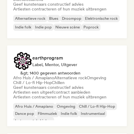
Geef kunstenaars constructief advies
Artiesten contracteren of hun muziek uitbrengen
Alternatieve rock
Blues
Droompop
Elektronische rock
Indie folk
Indie pop
Nieuwe scène
Poprock
earthprogram
Label, Mentor, Uitgever
&gt; 1400 gegeven antwoorden
Afro Huis / Amapiano
Alternatieve rock
Omgeving
Chill / Lo-fi Hip-Hop
Chillen
Geef kunstenaars constructief advies
Artiesten een uitgeefcontract aanbieden
Artiesten contracteren of hun muziek uitbrengen
Afro Huis / Amapiano
Omgeving
Chill / Lo-fi Hip-Hop
Dance pop
Filmmuziek
Indie folk
Instrumentaal
Instrumentale hiphop