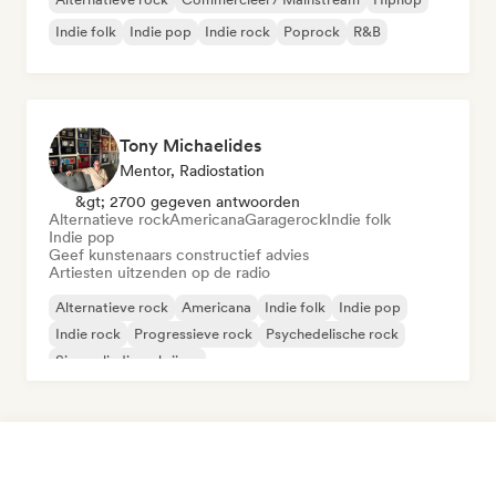
Indie folk
Indie pop
Indie rock
Poprock
R&B
Tony Michaelides
Mentor, Radiostation
&gt; 2700 gegeven antwoorden
Alternatieve rock
Americana
Garagerock
Indie folk
Indie pop
Geef kunstenaars constructief advies
Artiesten uitzenden op de radio
Alternatieve rock
Americana
Indie folk
Indie pop
Indie rock
Progressieve rock
Psychedelische rock
Singer-liedjesschrijver