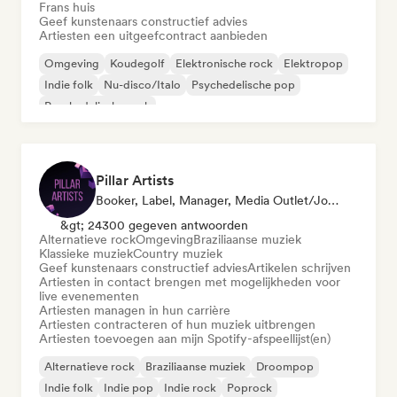
Frans huis
Geef kunstenaars constructief advies
Artiesten een uitgeefcontract aanbieden
Omgeving
Koudegolf
Elektronische rock
Elektropop
Indie folk
Nu-disco/Italo
Psychedelische pop
Psychedelische rock
Pillar Artists
Booker, Label, Manager, Media Outlet/Journalist, Mentor, Afspeellijst Curator
&gt; 24300 gegeven antwoorden
Alternatieve rock
Omgeving
Braziliaanse muziek
Klassieke muziek
Country muziek
Geef kunstenaars constructief advies
Artikelen schrijven
Artiesten in contact brengen met mogelijkheden voor
live evenementen
Artiesten managen in hun carrière
Artiesten contracteren of hun muziek uitbrengen
Artiesten toevoegen aan mijn Spotify-afspeellijst(en)
Alternatieve rock
Braziliaanse muziek
Droompop
Indie folk
Indie pop
Indie rock
Poprock