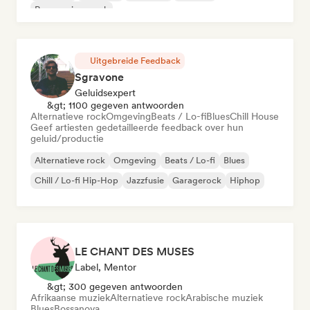
Progressieve rock
Uitgebreide Feedback
Sgravone
Geluidsexpert
&gt; 1100 gegeven antwoorden
Alternatieve rock
Omgeving
Beats / Lo-fi
Blues
Chill House
Geef artiesten gedetailleerde feedback over hun
geluid/productie
Alternatieve rock
Omgeving
Beats / Lo-fi
Blues
Chill / Lo-fi Hip-Hop
Jazzfusie
Garagerock
Hiphop
LE CHANT DES MUSES
Label, Mentor
&gt; 300 gegeven antwoorden
Afrikaanse muziek
Alternatieve rock
Arabische muziek
Blues
Bossanova