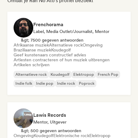
Omdat je Ran No Ato's profiel bezoekt
Frenchorama
Label, Media Outlet/Journalist, Mentor
&gt; 7500 gegeven antwoorden
Afrikaanse muziek
Alternatieve rock
Omgeving
Braziliaanse muziek
Koudegolf
Geef kunstenaars constructief advies
Artiesten contracteren of hun muziek uitbrengen
Artikelen schrijven
Alternatieve rock
Koudegolf
Elektropop
French Pop
Indie folk
Indie pop
Indie rock
Poprock
Lawis Records
Mentor, Uitgever
&gt; 500 gegeven antwoorden
Omgeving
Koudegolf
Elektronische rock
Elektropop