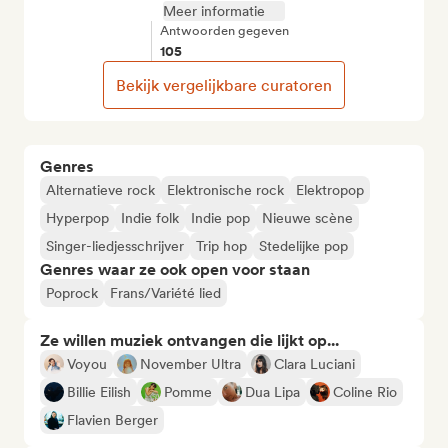
Meer informatie
Antwoorden gegeven
105
Bekijk vergelijkbare curatoren
Genres
Alternatieve rock
Elektronische rock
Elektropop
Hyperpop
Indie folk
Indie pop
Nieuwe scène
Singer-liedjesschrijver
Trip hop
Stedelijke pop
Genres waar ze ook open voor staan
Poprock
Frans/Variété lied
Ze willen muziek ontvangen die lijkt op...
Voyou
November Ultra
Clara Luciani
Billie Eilish
Pomme
Dua Lipa
Coline Rio
Flavien Berger